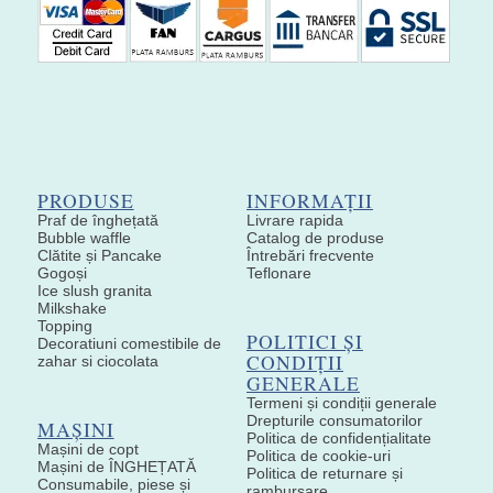
PRODUSE
INFORMAȚII
Praf de înghețată
Livrare rapida
Bubble waffle
Catalog de produse
Clătite și Pancake
Întrebări frecvente
Gogoși
Teflonare
Ice slush granita
Milkshake
Topping
POLITICI ȘI
Decoratiuni comestibile de
CONDIȚII
zahar si ciocolata
GENERALE
Termeni și condiții generale
Drepturile consumatorilor
MAȘINI
Politica de confidențialitate
Mașini de copt
Politica de cookie-uri
Mașini de ÎNGHEȚATĂ
Politica de returnare și
Consumabile, piese și
rambursare