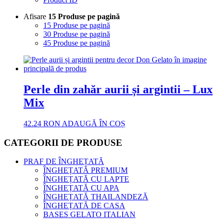
Afisare
15 Produse pe pagină
15 Produse pe pagină
30 Produse pe pagină
45 Produse pe pagină
Perle din zahăr aurii și argintii – Lux
Mix
42.24
RON
ADAUGĂ ÎN COȘ
CATEGORII DE PRODUSE
PRAF DE ÎNGHEȚATĂ
ÎNGHEȚATĂ PREMIUM
ÎNGHEȚATĂ CU LAPTE
ÎNGHEȚATĂ CU APA
ÎNGHEȚATĂ THAILANDEZĂ
ÎNGHEȚATĂ DE CASA
BASES GELATO ITALIAN