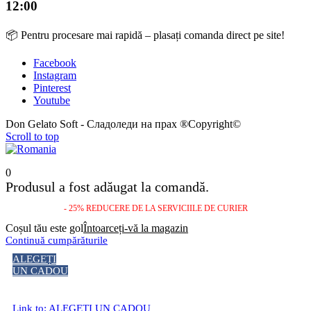
12:00
📦 Pentru procesare mai rapidă – plasați comanda direct pe site!
Facebook
Instagram
Pinterest
Youtube
Don Gelato Soft - Сладоледи на прах ®Copyright©
Scroll to top
0
Produsul a fost adăugat la comandă.
- 25% REDUCERE DE LA SERVICIILE DE CURIER
Coșul tău este gol
Întoarceți-vă la magazin
Continuă cumpărăturile
ALEGEȚI
UN CADOU
Link to: ALEGEȚI UN CADOU