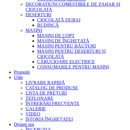
DECORATIUNI COMESTIBILE DE ZAHAR SI
CIOCOLATA
DESERTURI
CIOCOLATĂ DUBAI
BUDINCĂ
MAȘINI
MAȘINI DE COPT
MAȘINI DE ÎNGHEȚATĂ
MAȘINI PENTRU BĂUTURI
MAȘINI PENTRU DESERTURI ȘI
CIOCOLATĂ
CĂRUCIOARE ELECTRICE
CONSUMABILE PENTRU MAȘINI
Promotii
Utile
LIVRARE RAPIDĂ
CATALOG DE PRODUSE
LISTA DE PREȚURI
TEFLONARE
ÎNTREBĂRI FRECVENTE
GALERIE
VIDEO
ISTORIA ÎNGHEȚATEI
Despre noi
ÎNCEPUTUL