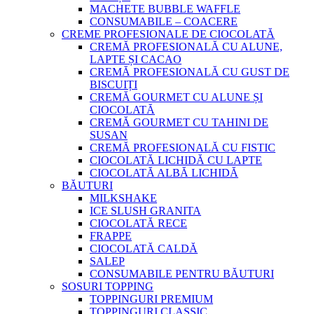
MACHETE BUBBLE WAFFLE
CONSUMABILE – COACERE
CREME PROFESIONALE DE CIOCOLATĂ
CREMĂ PROFESIONALĂ CU ALUNE,
LAPTE ȘI CACAO
CREMĂ PROFESIONALĂ CU GUST DE
BISCUIȚI
CREMĂ GOURMET CU ALUNE ȘI
CIOCOLATĂ
CREMĂ GOURMET CU TAHINI DE
SUSAN
CREMĂ PROFESIONALĂ CU FISTIC
CIOCOLATĂ LICHIDĂ CU LAPTE
CIOCOLATĂ ALBĂ LICHIDĂ
BĂUTURI
MILKSHAKE
ICE SLUSH GRANITA
CIOCOLATĂ RECE
FRAPPE
CIOCOLATĂ CALDĂ
SALEP
CONSUMABILE PENTRU BĂUTURI
SOSURI TOPPING
TOPPINGURI PREMIUM
TOPPINGURI CLASSIC