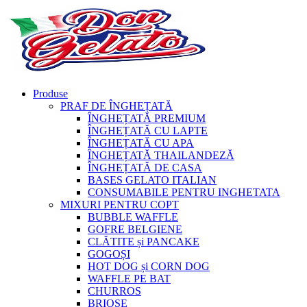
Produse
PRAF DE ÎNGHEȚATĂ
ÎNGHEȚATĂ PREMIUM
ÎNGHEȚATĂ CU LAPTE
ÎNGHEȚATĂ CU APA
ÎNGHEȚATĂ THAILANDEZĂ
ÎNGHEȚATĂ DE CASA
BASES GELATO ITALIAN
CONSUMABILE PENTRU INGHETATA
MIXURI PENTRU COPT
BUBBLE WAFFLE
GOFRE BELGIENE
CLĂTITE și PANCAKE
GOGOȘI
HOT DOG și CORN DOG
WAFFLE PE BAT
CHURROS
BRIOȘE