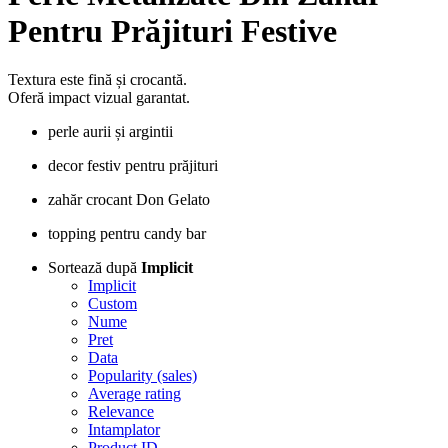
Pentru Prăjituri Festive
Textura este fină și crocantă.
Oferă impact vizual garantat.
perle aurii și argintii
decor festiv pentru prăjituri
zahăr crocant Don Gelato
topping pentru candy bar
Sortează după
Implicit
Implicit
Custom
Nume
Pret
Data
Popularity (sales)
Average rating
Relevance
Intamplator
Product ID