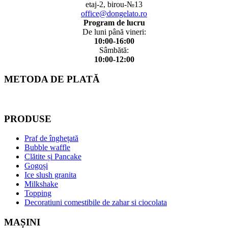
etaj-2, birou-№13
office@dongelato.ro
Program de lucru
De luni până vineri:
10:00-16:00
Sâmbătă:
10:00-12:00
METODA DE PLATĂ
PRODUSE
Praf de înghețată
Bubble waffle
Clătite și Pancake
Gogoși
Ice slush granita
Milkshake
Topping
Decoratiuni comestibile de zahar si ciocolata
MAȘINI