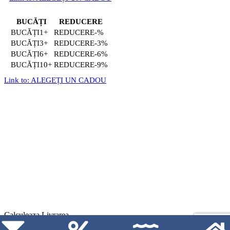
BUCĂȚI
REDUCERE
1+
-%
3+
-3%
6+
-6%
10+
-9%
Link to: ALEGEȚI UN CADOU
Calculeaza Livrarea