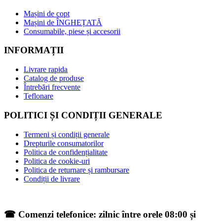
Mașini de copt
Mașini de ÎNGHEȚATĂ
Consumabile, piese și accesorii
INFORMAȚII
Livrare rapida
Catalog de produse
Întrebări frecvente
Teflonare
POLITICI ȘI CONDIȚII GENERALE
Termeni și condiții generale
Drepturile consumatorilor
Politica de confidențialitate
Politica de cookie-uri
Politica de returnare și rambursare
Condiții de livrare
☎ Comenzi telefonice: zilnic între orele 08:00 și