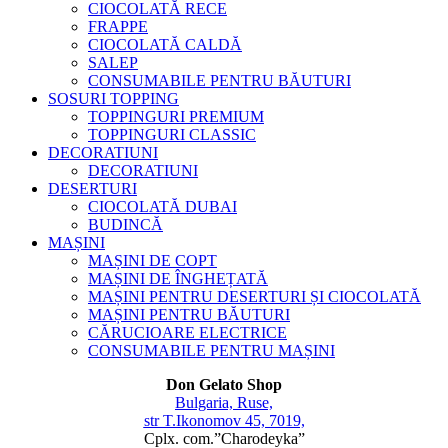
CIOCOLATĂ RECE
FRAPPE
CIOCOLATĂ CALDĂ
SALEP
CONSUMABILE PENTRU BĂUTURI
SOSURI TOPPING
TOPPINGURI PREMIUM
TOPPINGURI CLASSIC
DECORATIUNI
DECORATIUNI
DESERTURI
CIOCOLATĂ DUBAI
BUDINCĂ
MAȘINI
MAȘINI DE COPT
MAȘINI DE ÎNGHEȚATĂ
MAȘINI PENTRU DESERTURI ȘI CIOCOLATĂ
MAȘINI PENTRU BĂUTURI
CĂRUCIOARE ELECTRICE
CONSUMABILE PENTRU MAȘINI
Don Gelato Shop
Bulgaria, Ruse,
str T.Ikonomov 45, 7019,
Cplx. com.”Charodeyka”