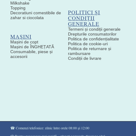
Milkshake
Topping
POLITICI ȘI
Decoratiuni comestibile de
CONDIȚII
zahar si ciocolata
GENERALE
Termeni și condiții generale
Drepturile consumatorilor
MAȘINI
Politica de confidențialitate
Mașini de copt
Politica de cookie-uri
Mașini de ÎNGHEȚATĂ
Politica de returnare și
Consumabile, piese și
rambursare
accesorii
Condiții de livrare
☎ Comenzi telefonice: zilnic între orele 08:00 și 12:00