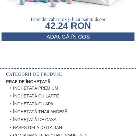
Perle din zahăr roz și bleu pentru decor
42.24
RON
ADAUGĂ ÎN COȘ
CATEGORII DE PRODUSE
PRAF DE ÎNGHEȚATĂ
ÎNGHEȚATĂ PREMIUM
ÎNGHEȚATĂ CU LAPTE
ÎNGHEȚATĂ CU APA
ÎNGHEȚATĂ THAILANDEZĂ
ÎNGHEȚATĂ DE CASA
BASES GELATO ITALIAN
CONSUMABILE PENTRU INGHETATA