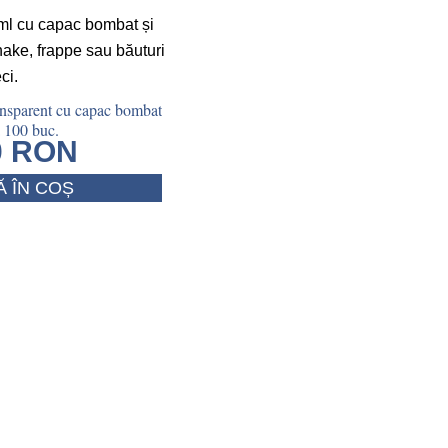
ansparent cu capac bombat
 100 buc.
0
RON
 ÎN COȘ