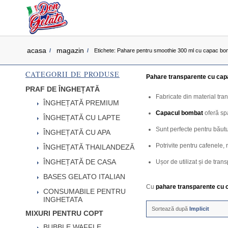
acasa
magazin
/
/
Etichete: Pahare pentru smoothie 300 ml cu capac bo
CATEGORII DE PRODUSE
Pahare transparente cu cap
PRAF DE ÎNGHEȚATĂ
Fabricate din material tran
ÎNGHEȚATĂ PREMIUM
Capacul bombat
oferă spa
ÎNGHEȚATĂ CU LAPTE
Sunt perfecte pentru băutu
ÎNGHEȚATĂ CU APA
Potrivite pentru cafenele
ÎNGHEȚATĂ THAILANDEZĂ
ÎNGHEȚATĂ DE CASA
Ușor de utilizat și de tran
BASES GELATO ITALIAN
Cu
pahare transparente cu 
CONSUMABILE PENTRU
INGHETATA
Sortează după
Implicit
MIXURI PENTRU COPT
BUBBLE WAFFLE