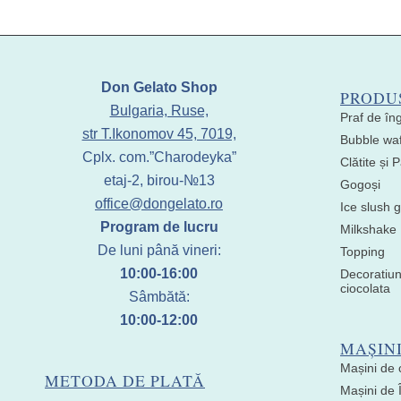
Don Gelato Shop
PRODU
Bulgaria, Ruse,
Praf de în
str T.Ikonomov 45, 7019,
Bubble waf
Cplx. com.”Charodeyka”
Clătite și
etaj-2, birou-№13
Gogoși
office@dongelato.ro
Ice slush g
Program de lucru
Milkshake
De luni până vineri:
Topping
10:00-16:00
Decoratiun
ciocolata
Sâmbătă:
10:00-12:00
MAȘIN
Mașini de 
METODA DE PLATĂ
Mașini de