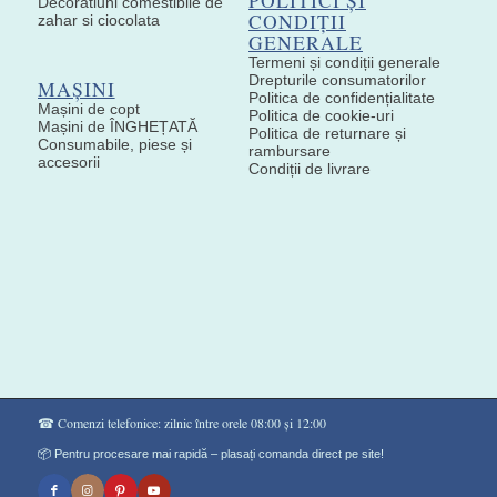
POLITICI ȘI
Decoratiuni comestibile de
CONDIȚII
zahar si ciocolata
GENERALE
Termeni și condiții generale
Drepturile consumatorilor
MAȘINI
Politica de confidențialitate
Mașini de copt
Politica de cookie-uri
Mașini de ÎNGHEȚATĂ
Politica de returnare și
Consumabile, piese și
rambursare
accesorii
Condiții de livrare
☎ Comenzi telefonice: zilnic între orele 08:00 și 12:00
📦 Pentru procesare mai rapidă – plasați comanda direct pe site!