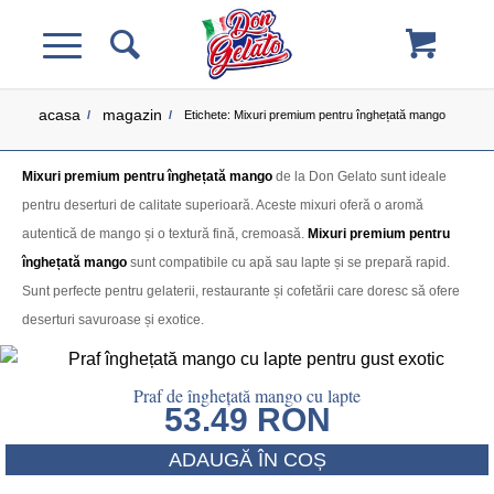
acasa
magazin
/
/
Etichete: Mixuri premium pentru înghețată mango
Mixuri premium pentru înghețată mango
de la Don Gelato sunt ideale
pentru deserturi de calitate superioară. Aceste mixuri oferă o aromă
autentică de mango și o textură fină, cremoasă.
Mixuri premium pentru
înghețată mango
sunt compatibile cu apă sau lapte și se prepară rapid.
Sunt perfecte pentru gelaterii, restaurante și cofetării care doresc să ofere
deserturi savuroase și exotice.
Praf de înghețată mango cu lapte
53.49
RON
ADAUGĂ ÎN COȘ