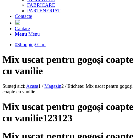
FABRICARE
PARTENERIAT
Contacte
Cautare
Menu
Menu
0
Shopping Cart
Mix uscat pentru gogoși coapte
cu vanilie
Sunteți aici:
Acasa
1
/
Magazin
2
/
Etichete: Mix uscat pentru gogoși
coapte cu vanilie
Mix uscat pentru gogoși coapte
cu vanilie123123
Mix uscat pentru gogoși coapte