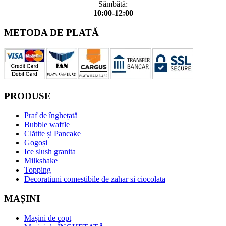
Sâmbătă:
10:00-12:00
METODA DE PLATĂ
PRODUSE
Praf de înghețată
Bubble waffle
Clătite și Pancake
Gogoși
Ice slush granita
Milkshake
Topping
Decoratiuni comestibile de zahar si ciocolata
MAȘINI
Mașini de copt