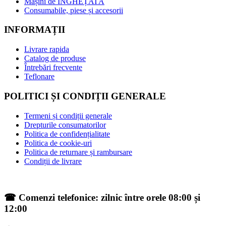
Mașini de ÎNGHEȚATĂ
Consumabile, piese și accesorii
INFORMAȚII
Livrare rapida
Catalog de produse
Întrebări frecvente
Teflonare
POLITICI ȘI CONDIȚII GENERALE
Termeni și condiții generale
Drepturile consumatorilor
Politica de confidențialitate
Politica de cookie-uri
Politica de returnare și rambursare
Condiții de livrare
☎ Comenzi telefonice: zilnic între orele 08:00 și
12:00