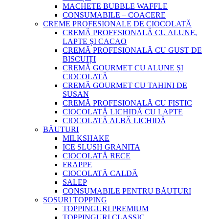
MACHETE BUBBLE WAFFLE
CONSUMABILE – COACERE
CREME PROFESIONALE DE CIOCOLATĂ
CREMĂ PROFESIONALĂ CU ALUNE,
LAPTE ȘI CACAO
CREMĂ PROFESIONALĂ CU GUST DE
BISCUIȚI
CREMĂ GOURMET CU ALUNE ȘI
CIOCOLATĂ
CREMĂ GOURMET CU TAHINI DE
SUSAN
CREMĂ PROFESIONALĂ CU FISTIC
CIOCOLATĂ LICHIDĂ CU LAPTE
CIOCOLATĂ ALBĂ LICHIDĂ
BĂUTURI
MILKSHAKE
ICE SLUSH GRANITA
CIOCOLATĂ RECE
FRAPPE
CIOCOLATĂ CALDĂ
SALEP
CONSUMABILE PENTRU BĂUTURI
SOSURI TOPPING
TOPPINGURI PREMIUM
TOPPINGURI CLASSIC