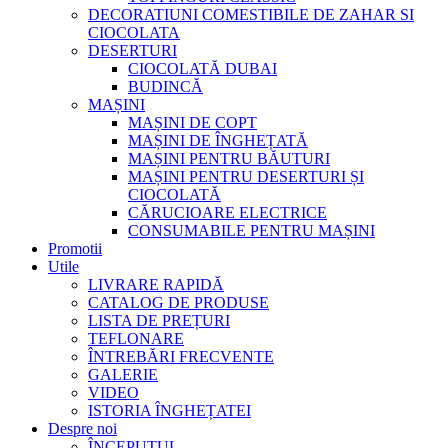
DECORATIUNI COMESTIBILE DE ZAHAR SI
CIOCOLATA
DESERTURI
CIOCOLATĂ DUBAI
BUDINCĂ
MAȘINI
MAȘINI DE COPT
MAȘINI DE ÎNGHEȚATĂ
MAȘINI PENTRU BĂUTURI
MAȘINI PENTRU DESERTURI ȘI
CIOCOLATĂ
CĂRUCIOARE ELECTRICE
CONSUMABILE PENTRU MAȘINI
Promotii
Utile
LIVRARE RAPIDĂ
CATALOG DE PRODUSE
LISTA DE PREȚURI
TEFLONARE
ÎNTREBĂRI FRECVENTE
GALERIE
VIDEO
ISTORIA ÎNGHEȚATEI
Despre noi
ÎNCEPUTUL