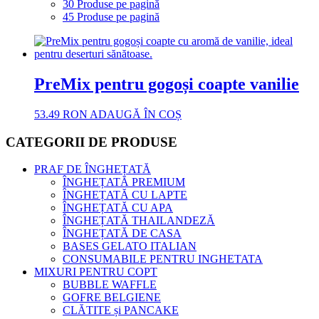
30 Produse pe pagină
45 Produse pe pagină
PreMix pentru gogoși coapte vanilie
53.49
RON
ADAUGĂ ÎN COȘ
CATEGORII DE PRODUSE
PRAF DE ÎNGHEȚATĂ
ÎNGHEȚATĂ PREMIUM
ÎNGHEȚATĂ CU LAPTE
ÎNGHEȚATĂ CU APA
ÎNGHEȚATĂ THAILANDEZĂ
ÎNGHEȚATĂ DE CASA
BASES GELATO ITALIAN
CONSUMABILE PENTRU INGHETATA
MIXURI PENTRU COPT
BUBBLE WAFFLE
GOFRE BELGIENE
CLĂTITE și PANCAKE