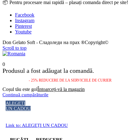
📦 Pentru procesare mai rapidă – plasați comanda direct pe site!
Facebook
Instagram
Pinterest
Youtube
Don Gelato Soft - Сладоледи на прах ®Copyright©
Scroll to top
0
Produsul a fost adăugat la comandă.
- 25% REDUCERE DE LA SERVICIILE DE CURIER
Coșul tău este gol
Întoarceți-vă la magazin
Continuă cumpărăturile
ALEGEȚI
UN CADOU
Link to: ALEGEȚI UN CADOU
BUCĂȚI
REDUCERE