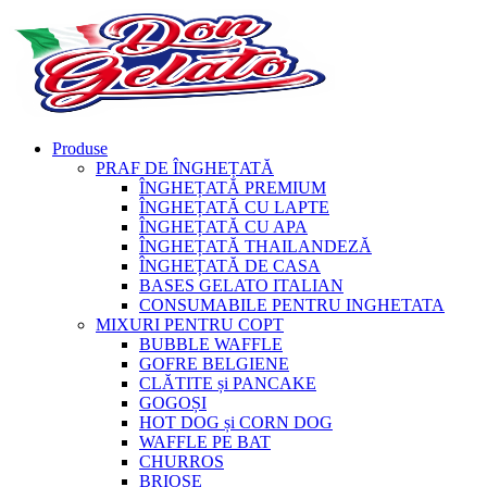
Produse
PRAF DE ÎNGHEȚATĂ
ÎNGHEȚATĂ PREMIUM
ÎNGHEȚATĂ CU LAPTE
ÎNGHEȚATĂ CU APA
ÎNGHEȚATĂ THAILANDEZĂ
ÎNGHEȚATĂ DE CASA
BASES GELATO ITALIAN
CONSUMABILE PENTRU INGHETATA
MIXURI PENTRU COPT
BUBBLE WAFFLE
GOFRE BELGIENE
CLĂTITE și PANCAKE
GOGOȘI
HOT DOG și CORN DOG
WAFFLE PE BAT
CHURROS
BRIOȘE