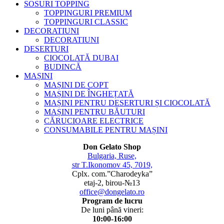
SOSURI TOPPING
TOPPINGURI PREMIUM
TOPPINGURI CLASSIC
DECORATIUNI
DECORATIUNI
DESERTURI
CIOCOLATĂ DUBAI
BUDINCĂ
MAȘINI
MAȘINI DE COPT
MAȘINI DE ÎNGHEȚATĂ
MAȘINI PENTRU DESERTURI ȘI CIOCOLATĂ
MAȘINI PENTRU BĂUTURI
CĂRUCIOARE ELECTRICE
CONSUMABILE PENTRU MAȘINI
Don Gelato Shop
Bulgaria, Ruse,
str T.Ikonomov 45, 7019,
Cplx. com.”Charodeyka”
etaj-2, birou-№13
office@dongelato.ro
Program de lucru
De luni până vineri:
10:00-16:00