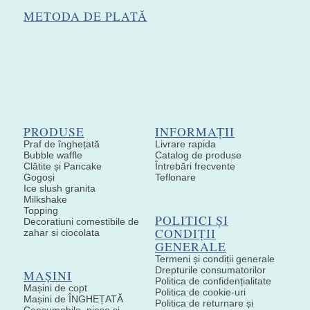
METODA DE PLATĂ
PRODUSE
INFORMAȚII
Praf de înghețată
Livrare rapida
Bubble waffle
Catalog de produse
Clătite și Pancake
Întrebări frecvente
Gogoși
Teflonare
Ice slush granita
Milkshake
Topping
POLITICI ȘI
Decoratiuni comestibile de
CONDIȚII
zahar si ciocolata
GENERALE
Termeni și condiții generale
Drepturile consumatorilor
MAȘINI
Politica de confidențialitate
Mașini de copt
Politica de cookie-uri
Mașini de ÎNGHEȚATĂ
Politica de returnare și