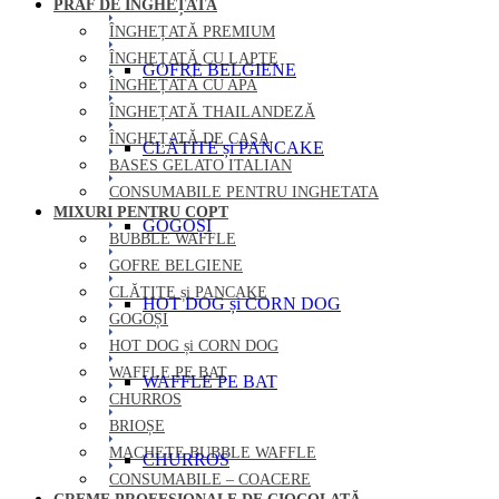
PRAF DE ÎNGHEȚATĂ
ÎNGHEȚATĂ PREMIUM
ÎNGHEȚATĂ CU LAPTE
GOFRE BELGIENE
ÎNGHEȚATĂ CU APA
ÎNGHEȚATĂ THAILANDEZĂ
ÎNGHEȚATĂ DE CASA
CLĂTITE și PANCAKE
BASES GELATO ITALIAN
CONSUMABILE PENTRU INGHETATA
MIXURI PENTRU COPT
GOGOȘI
BUBBLE WAFFLE
GOFRE BELGIENE
CLĂTITE și PANCAKE
HOT DOG și CORN DOG
GOGOȘI
HOT DOG și CORN DOG
WAFFLE PE BAT
WAFFLE PE BAT
CHURROS
BRIOȘE
MACHETE BUBBLE WAFFLE
CHURROS
CONSUMABILE – COACERE