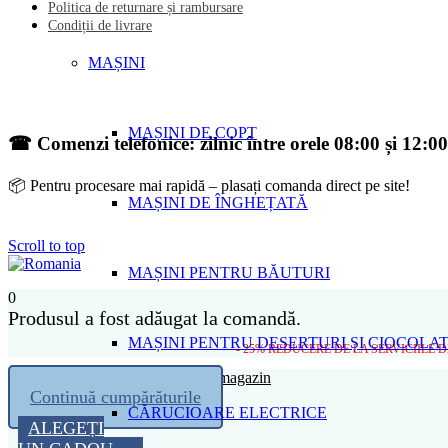
Politica de returnare și rambursare
Condiții de livrare
MAȘINI
MAȘINI DE COPT
☎ Comenzi telefonice: zilnic între orele 08:00 și 12:00
📦 Pentru procesare mai rapidă – plasați comanda direct pe site!
MAȘINI DE ÎNGHEȚATĂ
Scroll to top
MAȘINI PENTRU BĂUTURI
0
Produsul a fost adăugat la comandă.
MAȘINI PENTRU DESERTURI ȘI CIOCOLA
- 25% REDUCERE DE LA SERVICIILE 
Coșul tău este gol
Întoarceți-vă la magazin
Continuă cumpărăturile
CĂRUCIOARE ELECTRICE
ALEGEȚI