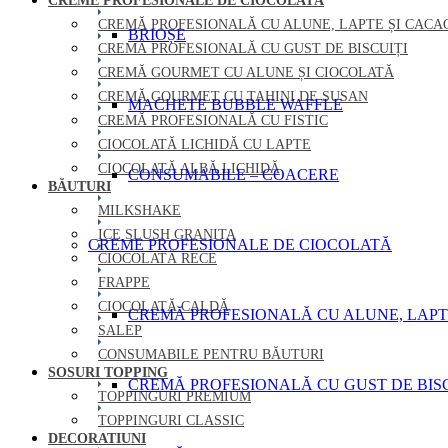
CREME PROFESIONALE DE CIOCOLATĂ
CREMĂ PROFESIONALĂ CU ALUNE, LAPTE ȘI CACA
BRIOȘE
CREMĂ PROFESIONALĂ CU GUST DE BISCUIȚI
CREMĂ GOURMET CU ALUNE ȘI CIOCOLATĂ
CREMĂ GOURMET CU TAHINI DE SUSAN
MACHETE BUBBLE WAFFLE
CREMĂ PROFESIONALĂ CU FISTIC
CIOCOLATĂ LICHIDĂ CU LAPTE
CIOCOLATĂ ALBĂ LICHIDĂ
CONSUMABILE – COACERE
BĂUTURI
MILKSHAKE
ICE SLUSH GRANITA
CREME PROFESIONALE DE CIOCOLATĂ
CIOCOLATĂ RECE
FRAPPE
CIOCOLATĂ CALDĂ
CREMĂ PROFESIONALĂ CU ALUNE, LAPT
SALEP
CONSUMABILE PENTRU BĂUTURI
SOSURI TOPPING
CREMĂ PROFESIONALĂ CU GUST DE BISC
TOPPINGURI PREMIUM
TOPPINGURI CLASSIC
DECORATIUNI