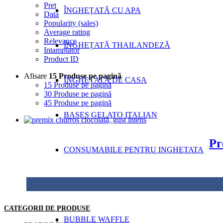
Pret
ÎNGHEȚATĂ CU APA
Data
Popularity (sales)
Average rating
Relevance
ÎNGHEȚATĂ THAILANDEZĂ
Intamplator
Product ID
Afisare
15 Produse pe pagină
ÎNGHEȚATĂ DE CASA
15 Produse pe pagină
30 Produse pe pagină
45 Produse pe pagină
BASES GELATO ITALIAN
Pr
CONSUMABILE PENTRU INGHETATA
MIXURI PENTRU COPT
CATEGORII DE PRODUSE
BUBBLE WAFFLE