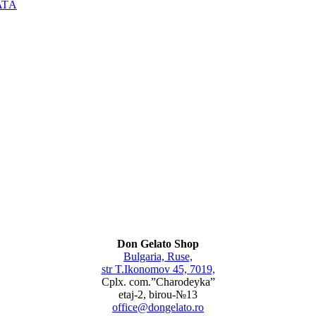
ATĂ
Don Gelato Shop
Bulgaria, Ruse,
str T.Ikonomov 45, 7019,
Cplx. com.”Charodeyka”
etaj-2, birou-№13
office@dongelato.ro