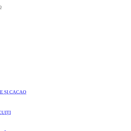
O
E ȘI CACAO
UIȚI