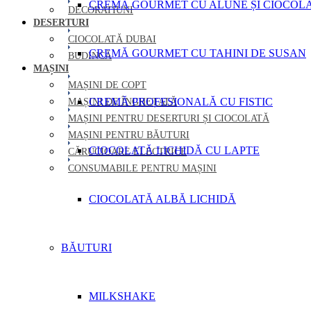
CREMĂ GOURMET CU ALUNE ȘI CIOCOL
DECORATIUNI
DESERTURI
CIOCOLATĂ DUBAI
CREMĂ GOURMET CU TAHINI DE SUSAN
BUDINCĂ
MAȘINI
MAȘINI DE COPT
CREMĂ PROFESIONALĂ CU FISTIC
MAȘINI DE ÎNGHEȚATĂ
MAȘINI PENTRU DESERTURI ȘI CIOCOLATĂ
MAȘINI PENTRU BĂUTURI
CIOCOLATĂ LICHIDĂ CU LAPTE
CĂRUCIOARE ELECTRICE
CONSUMABILE PENTRU MAȘINI
CIOCOLATĂ ALBĂ LICHIDĂ
BĂUTURI
MILKSHAKE