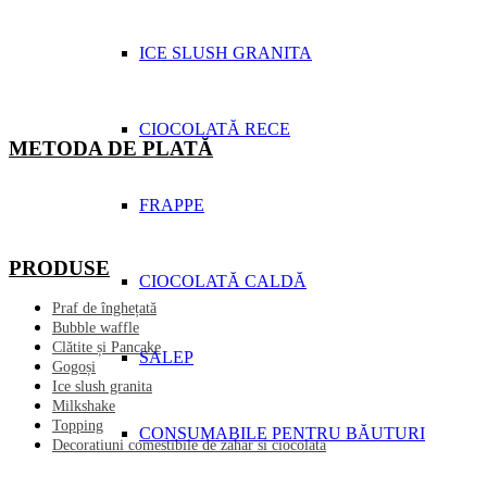
ICE SLUSH GRANITA
CIOCOLATĂ RECE
METODA DE PLATĂ
FRAPPE
PRODUSE
CIOCOLATĂ CALDĂ
Praf de înghețată
Bubble waffle
Clătite și Pancake
SALEP
Gogoși
Ice slush granita
Milkshake
Topping
CONSUMABILE PENTRU BĂUTURI
Decoratiuni comestibile de zahar si ciocolata