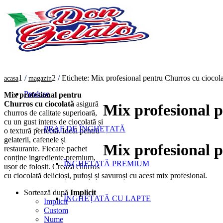
1
/
2
/
Etichete: Mix profesional pentru Churros cu ciocol
acasa
magazin
Produse
Mix profesional pentru
Churros cu ciocolată
asigură
Mix profesional 
churros de calitate superioară,
cu un gust intens de ciocolată și
PRAF DE ÎNGHEȚATĂ
o textură perfectă. Ideal pentru
gelaterii, cafenele și
Mix profesional p
restaurante. Fiecare pachet
conține ingrediente premium,
ÎNGHEȚATĂ PREMIUM
ușor de folosit. Crează churros
cu ciocolată delicioși, pufoși și savuroși cu acest mix profesional.
Sortează după
Implicit
ÎNGHEȚATĂ CU LAPTE
Implicit
Custom
Nume