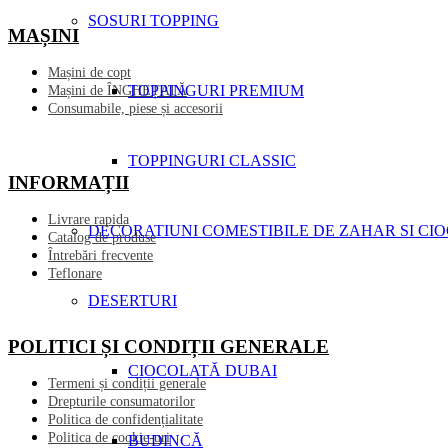
SOSURI TOPPING
MAȘINI
Mașini de copt
TOPPINGURI PREMIUM
Mașini de ÎNGHEȚATĂ
Consumabile, piese și accesorii
TOPPINGURI CLASSIC
INFORMAȚII
Livrare rapida
DECORATIUNI COMESTIBILE DE ZAHAR SI CI
Catalog de produse
Întrebări frecvente
Teflonare
DESERTURI
POLITICI ȘI CONDIȚII GENERALE
CIOCOLATĂ DUBAI
Termeni și condiții generale
Drepturile consumatorilor
Politica de confidențialitate
Politica de cookie-uri
BUDINCĂ