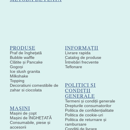
PRODUSE
INFORMAȚII
Praf de înghețată
Livrare rapida
Bubble waffle
Catalog de produse
Clătite și Pancake
Întrebări frecvente
Gogoși
Teflonare
Ice slush granita
Milkshake
Topping
POLITICI ȘI
Decoratiuni comestibile de
CONDIȚII
zahar si ciocolata
GENERALE
Termeni și condiții generale
Drepturile consumatorilor
MAȘINI
Politica de confidențialitate
Mașini de copt
Politica de cookie-uri
Mașini de ÎNGHEȚATĂ
Politica de returnare și
Consumabile, piese și
rambursare
accesorii
Condiții de livrare