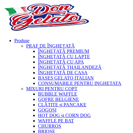
Produse
PRAF DE ÎNGHEȚATĂ
ÎNGHEȚATĂ PREMIUM
ÎNGHEȚATĂ CU LAPTE
ÎNGHEȚATĂ CU APA
ÎNGHEȚATĂ THAILANDEZĂ
ÎNGHEȚATĂ DE CASA
BASES GELATO ITALIAN
CONSUMABILE PENTRU INGHETATA
MIXURI PENTRU COPT
BUBBLE WAFFLE
GOFRE BELGIENE
CLĂTITE și PANCAKE
GOGOȘI
HOT DOG și CORN DOG
WAFFLE PE BAT
CHURROS
BRIOȘE