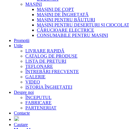
MAȘINI
MAȘINI DE COPT
MAȘINI DE ÎNGHEȚATĂ
MAȘINI PENTRU BĂUTURI
MAȘINI PENTRU DESERTURI ȘI CIOCOLA
CĂRUCIOARE ELECTRICE
CONSUMABILE PENTRU MAȘINI
Promotii
Utile
LIVRARE RAPIDĂ
CATALOG DE PRODUSE
LISTA DE PREȚURI
TEFLONARE
ÎNTREBĂRI FRECVENTE
GALERIE
VIDEO
ISTORIA ÎNGHEȚATEI
Despre noi
ÎNCEPUTUL
FABRICARE
PARTENERIAT
Contacte
Cautare