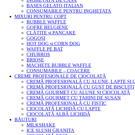
ÎNGHEȚATĂ DE CASA
BASES GELATO ITALIAN
CONSUMABILE PENTRU INGHETATA
MIXURI PENTRU COPT
BUBBLE WAFFLE
GOFRE BELGIENE
CLĂTITE și PANCAKE
GOGOȘI
HOT DOG și CORN DOG
WAFFLE PE BAT
CHURROS
BRIOȘE
MACHETE BUBBLE WAFFLE
CONSUMABILE – COACERE
CREME PROFESIONALE DE CIOCOLATĂ
CREMĂ PROFESIONALĂ CU ALUNE, LAPTE ȘI
CREMĂ PROFESIONALĂ CU GUST DE BISCUIȚI
CREMĂ GOURMET CU ALUNE ȘI CIOCOLATĂ
CREMĂ GOURMET CU TAHINI DE SUSAN
CREMĂ PROFESIONALĂ CU FISTIC
CIOCOLATĂ LICHIDĂ CU LAPTE
CIOCOLATĂ ALBĂ LICHIDĂ
BĂUTURI
MILKSHAKE
ICE SLUSH GRANITA