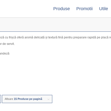
Produse
Promotii
Utile
ză cu frișcă oferă aromă delicată și textură fină pentru preparare rapidă pe placă r
r de servit.
landeză
Afisare
15 Produse pe pagină