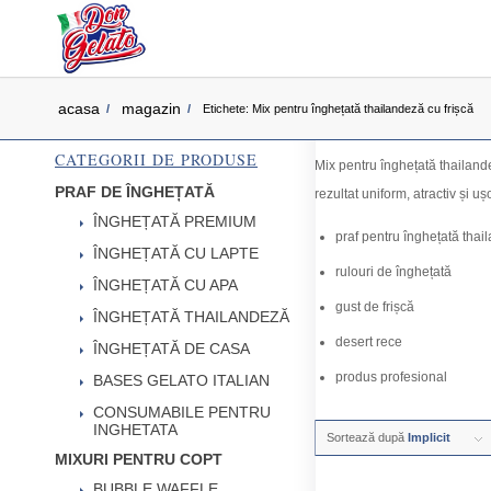
acasa
magazin
/
/
Etichete: Mix pentru înghețată thailandeză cu frișcă
CATEGORII DE PRODUSE
Mix pentru înghețată thailande
PRAF DE ÎNGHEȚATĂ
rezultat uniform, atractiv și ușo
ÎNGHEȚATĂ PREMIUM
praf pentru înghețată thai
ÎNGHEȚATĂ CU LAPTE
rulouri de înghețată
ÎNGHEȚATĂ CU APA
gust de frișcă
ÎNGHEȚATĂ THAILANDEZĂ
desert rece
ÎNGHEȚATĂ DE CASA
produs profesional
BASES GELATO ITALIAN
CONSUMABILE PENTRU
INGHETATA
Sortează după
Implicit
MIXURI PENTRU COPT
BUBBLE WAFFLE