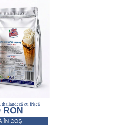
 thailandeză cu frișcă
9
RON
 ÎN COȘ