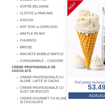
NOU!
GOFRE BELGIENE
CLĂTITE și PANCAKE
GOGOȘI
HOT DOG și CORN DOG
WAFFLE PE BAT
CHURROS
BRIOȘE
MACHETE BUBBLE WAFFLE
CONSUMABILE – COACERE
CREME PROFESIONALE DE
CIOCOLATĂ
CREMĂ PROFESIONALĂ CU
ALUNE, LAPTE ȘI CACAO
Praf pentru înghețată
53.4
CREMĂ PROFESIONALĂ CU
GUST DE BISCUIȚI
ADAUGĂ
CREMĂ GOURMET CU ALUNE
ȘI CIOCOLATĂ