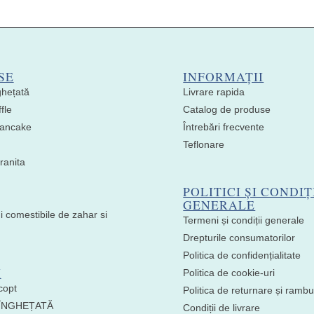
SE
INFORMAȚII
ghețată
Livrare rapida
fle
Catalog de produse
 Pancake
Întrebări frecvente
Teflonare
ranita
POLITICI ȘI CONDIȚ
GENERALE
i comestibile de zahar si
Termeni și condiții generale
Drepturile consumatorilor
Politica de confidențialitate
I
Politica de cookie-uri
copt
Politica de returnare și ramb
 ÎNGHEȚATĂ
Condiții de livrare