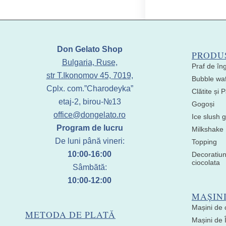
Don Gelato Shop
PRODU
Bulgaria, Ruse,
Praf de în
str T.Ikonomov 45, 7019,
Bubble waf
Cplx. com.”Charodeyka”
Clătite și
etaj-2, birou-№13
Gogoși
office@dongelato.ro
Ice slush g
Program de lucru
Milkshake
De luni până vineri:
Topping
10:00-16:00
Decoratiun
ciocolata
Sâmbătă:
10:00-12:00
MAȘIN
Mașini de 
METODA DE PLATĂ
Mașini de