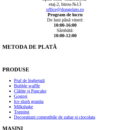
etaj-2, birou-№13
office@dongelato.ro
Program de lucru
De luni până vineri:
10:00-16:00
Sâmbătă:
10:00-12:00
METODA DE PLATĂ
PRODUSE
Praf de înghețată
Bubble waffle
Clătite și Pancake
Gogoși
Ice slush granita
Milkshake
Topping
Decoratiuni comestibile de zahar si ciocolata
MAȘINI