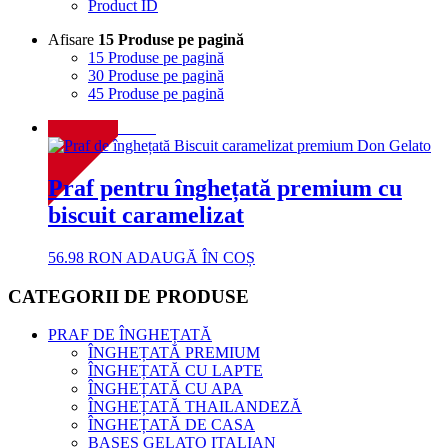
Product ID
Afisare
15 Produse pe pagină
15 Produse pe pagină
30 Produse pe pagină
45 Produse pe pagină
NOU!
Praf pentru înghețată premium cu
biscuit caramelizat
56.98
RON
ADAUGĂ ÎN COȘ
CATEGORII DE PRODUSE
PRAF DE ÎNGHEȚATĂ
ÎNGHEȚATĂ PREMIUM
ÎNGHEȚATĂ CU LAPTE
ÎNGHEȚATĂ CU APA
ÎNGHEȚATĂ THAILANDEZĂ
ÎNGHEȚATĂ DE CASA
BASES GELATO ITALIAN