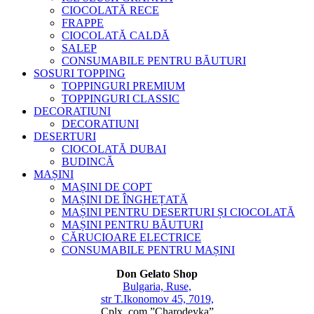
CIOCOLATĂ RECE
FRAPPE
CIOCOLATĂ CALDĂ
SALEP
CONSUMABILE PENTRU BĂUTURI
SOSURI TOPPING
TOPPINGURI PREMIUM
TOPPINGURI CLASSIC
DECORATIUNI
DECORATIUNI
DESERTURI
CIOCOLATĂ DUBAI
BUDINCĂ
MAȘINI
MAȘINI DE COPT
MAȘINI DE ÎNGHEȚATĂ
MAȘINI PENTRU DESERTURI ȘI CIOCOLATĂ
MAȘINI PENTRU BĂUTURI
CĂRUCIOARE ELECTRICE
CONSUMABILE PENTRU MAȘINI
Don Gelato Shop
Bulgaria, Ruse,
str T.Ikonomov 45, 7019,
Cplx. com.”Charodeyka”