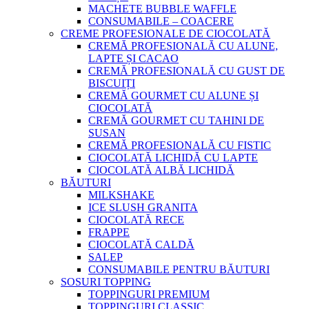
MACHETE BUBBLE WAFFLE
CONSUMABILE – COACERE
CREME PROFESIONALE DE CIOCOLATĂ
CREMĂ PROFESIONALĂ CU ALUNE,
LAPTE ȘI CACAO
CREMĂ PROFESIONALĂ CU GUST DE
BISCUIȚI
CREMĂ GOURMET CU ALUNE ȘI
CIOCOLATĂ
CREMĂ GOURMET CU TAHINI DE
SUSAN
CREMĂ PROFESIONALĂ CU FISTIC
CIOCOLATĂ LICHIDĂ CU LAPTE
CIOCOLATĂ ALBĂ LICHIDĂ
BĂUTURI
MILKSHAKE
ICE SLUSH GRANITA
CIOCOLATĂ RECE
FRAPPE
CIOCOLATĂ CALDĂ
SALEP
CONSUMABILE PENTRU BĂUTURI
SOSURI TOPPING
TOPPINGURI PREMIUM
TOPPINGURI CLASSIC