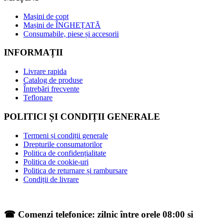
Mașini de copt
Mașini de ÎNGHEȚATĂ
Consumabile, piese și accesorii
INFORMAȚII
Livrare rapida
Catalog de produse
Întrebări frecvente
Teflonare
POLITICI ȘI CONDIȚII GENERALE
Termeni și condiții generale
Drepturile consumatorilor
Politica de confidențialitate
Politica de cookie-uri
Politica de returnare și rambursare
Condiții de livrare
☎ Comenzi telefonice: zilnic între orele 08:00 și