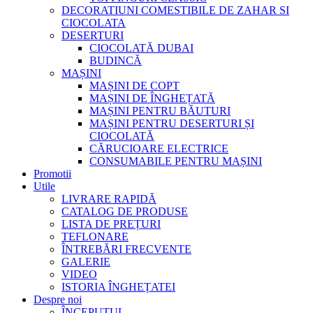
DECORATIUNI COMESTIBILE DE ZAHAR SI
CIOCOLATA
DESERTURI
CIOCOLATĂ DUBAI
BUDINCĂ
MAȘINI
MAȘINI DE COPT
MAȘINI DE ÎNGHEȚATĂ
MAȘINI PENTRU BĂUTURI
MAȘINI PENTRU DESERTURI ȘI
CIOCOLATĂ
CĂRUCIOARE ELECTRICE
CONSUMABILE PENTRU MAȘINI
Promotii
Utile
LIVRARE RAPIDĂ
CATALOG DE PRODUSE
LISTA DE PREȚURI
TEFLONARE
ÎNTREBĂRI FRECVENTE
GALERIE
VIDEO
ISTORIA ÎNGHEȚATEI
Despre noi
ÎNCEPUTUL