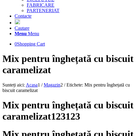
FABRICARE
PARTENERIAT
Contacte
Cautare
Menu
Menu
0
Shopping Cart
Mix pentru înghețată cu biscuit
caramelizat
Sunteți aici:
Acasa
1
/
Magazin
2
/
Etichete: Mix pentru înghețată cu
biscuit caramelizat
Mix pentru înghețată cu biscuit
caramelizat123123
Mix pentru înghețată cu biscuit