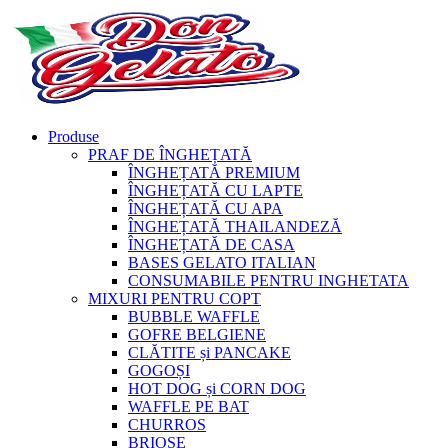
Produse
PRAF DE ÎNGHEȚATĂ
ÎNGHEȚATĂ PREMIUM
ÎNGHEȚATĂ CU LAPTE
ÎNGHEȚATĂ CU APA
ÎNGHEȚATĂ THAILANDEZĂ
ÎNGHEȚATĂ DE CASA
BASES GELATO ITALIAN
CONSUMABILE PENTRU INGHETATA
MIXURI PENTRU COPT
BUBBLE WAFFLE
GOFRE BELGIENE
CLĂTITE și PANCAKE
GOGOȘI
HOT DOG și CORN DOG
WAFFLE PE BAT
CHURROS
BRIOȘE