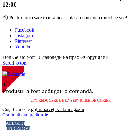
12:00
📦 Pentru procesare mai rapidă – plasați comanda direct pe site!
Facebook
Instagram
Pinterest
Youtube
Don Gelato Soft - Сладоледи на прах ®Copyright©
Scroll to top
NOU!
0
Produsul a fost adăugat la comandă.
- 25% REDUCERE DE LA SERVICIILE DE CURIER
Coșul tău este gol
Întoarceți-vă la magazin
Continuă cumpărăturile
ALEGEȚI
UN CADOU