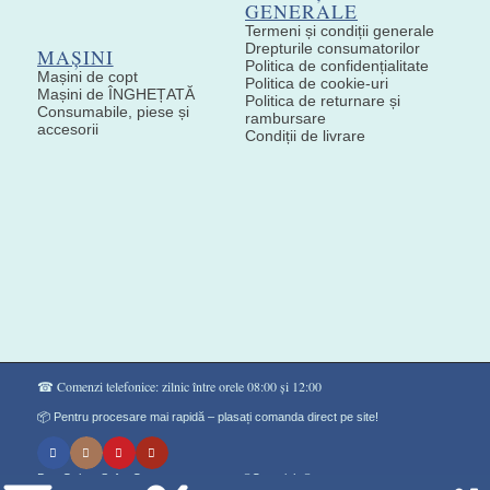
GENERALE
Termeni și condiții generale
Drepturile consumatorilor
MAȘINI
Politica de confidențialitate
Mașini de copt
Politica de cookie-uri
Mașini de ÎNGHEȚATĂ
Politica de returnare și
Consumabile, piese și
rambursare
accesorii
Condiții de livrare
☎ Comenzi telefonice: zilnic între orele 08:00 și 12:00
📦 Pentru procesare mai rapidă – plasați comanda direct pe site!
Don Gelato Soft - Сладоледи на прах ®Copyright©