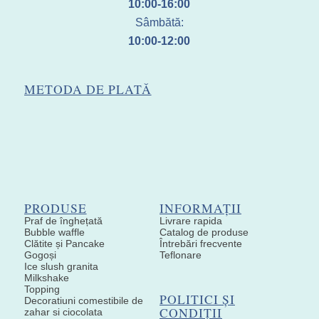
10:00-16:00
Sâmbătă:
10:00-12:00
METODA DE PLATĂ
PRODUSE
INFORMAȚII
Praf de înghețată
Livrare rapida
Bubble waffle
Catalog de produse
Clătite și Pancake
Întrebări frecvente
Gogoși
Teflonare
Ice slush granita
Milkshake
Topping
POLITICI ȘI
Decoratiuni comestibile de
CONDIȚII
zahar si ciocolata