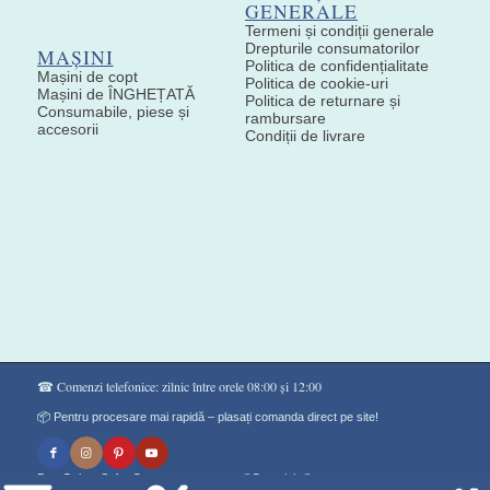
GENERALE
Termeni și condiții generale
Drepturile consumatorilor
MAȘINI
Politica de confidențialitate
Mașini de copt
Politica de cookie-uri
Mașini de ÎNGHEȚATĂ
Politica de returnare și
Consumabile, piese și
rambursare
accesorii
Condiții de livrare
☎ Comenzi telefonice: zilnic între orele 08:00 și 12:00
📦 Pentru procesare mai rapidă – plasați comanda direct pe site!
Don Gelato Soft - Сладоледи на прах ®Copyright©