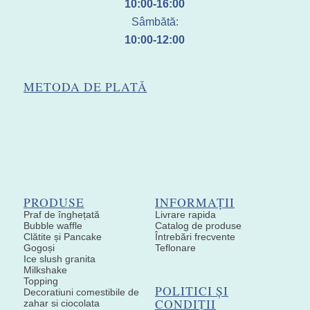
10:00-16:00
Sâmbătă:
10:00-12:00
METODA DE PLATĂ
PRODUSE
INFORMAȚII
Praf de înghețată
Livrare rapida
Bubble waffle
Catalog de produse
Clătite și Pancake
Întrebări frecvente
Gogoși
Teflonare
Ice slush granita
Milkshake
Topping
POLITICI ȘI
Decoratiuni comestibile de
CONDIȚII
zahar si ciocolata