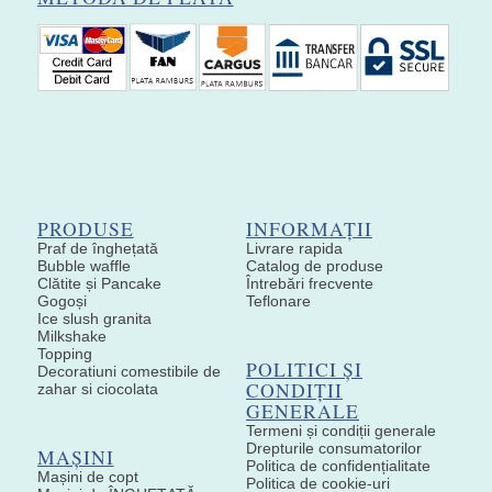
PRODUSE
INFORMAȚII
Praf de înghețată
Livrare rapida
Bubble waffle
Catalog de produse
Clătite și Pancake
Întrebări frecvente
Gogoși
Teflonare
Ice slush granita
Milkshake
Topping
POLITICI ȘI
Decoratiuni comestibile de
CONDIȚII
zahar si ciocolata
GENERALE
Termeni și condiții generale
Drepturile consumatorilor
MAȘINI
Politica de confidențialitate
Mașini de copt
Politica de cookie-uri