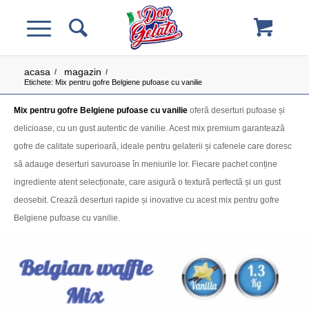
acasa
magazin
/
/
Etichete: Mix pentru gofre Belgiene pufoase cu vanilie
Mix pentru gofre Belgiene pufoase cu vanilie
oferă deserturi pufoase și
delicioase, cu un gust autentic de vanilie. Acest mix premium garantează
gofre de calitate superioară, ideale pentru gelaterii și cafenele care doresc
să adauge deserturi savuroase în meniurile lor. Fiecare pachet conține
ingrediente atent selecționate, care asigură o textură perfectă și un gust
deosebit. Crează deserturi rapide și inovative cu acest mix pentru gofre
Belgiene pufoase cu vanilie.