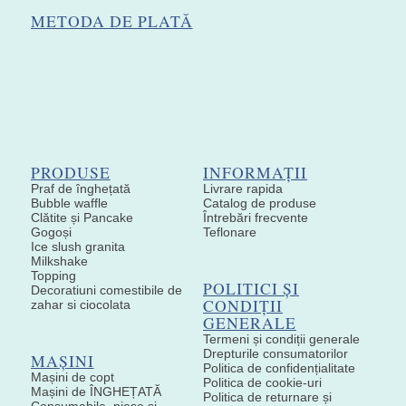
METODA DE PLATĂ
PRODUSE
INFORMAȚII
Praf de înghețată
Livrare rapida
Bubble waffle
Catalog de produse
Clătite și Pancake
Întrebări frecvente
Gogoși
Teflonare
Ice slush granita
Milkshake
Topping
POLITICI ȘI
Decoratiuni comestibile de
CONDIȚII
zahar si ciocolata
GENERALE
Termeni și condiții generale
Drepturile consumatorilor
MAȘINI
Politica de confidențialitate
Mașini de copt
Politica de cookie-uri
Mașini de ÎNGHEȚATĂ
Politica de returnare și