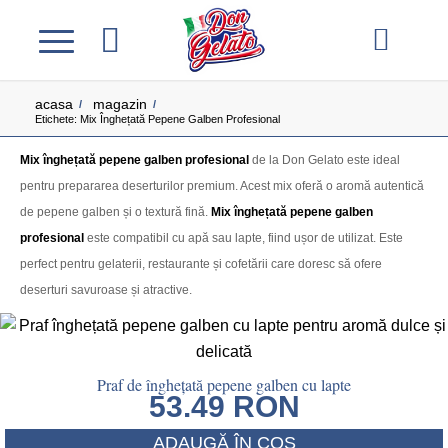
acasa
magazin
/
/
Etichete: Mix Înghețată Pepene Galben Profesional
Mix înghețată pepene galben profesional
de la Don Gelato este ideal
pentru prepararea deserturilor premium. Acest mix oferă o aromă autentică
de pepene galben și o textură fină.
Mix înghețată pepene galben
profesional
este compatibil cu apă sau lapte, fiind ușor de utilizat. Este
perfect pentru gelaterii, restaurante și cofetării care doresc să ofere
deserturi savuroase și atractive.
Praf de înghețată pepene galben cu lapte
53.49
RON
ADAUGĂ ÎN COȘ