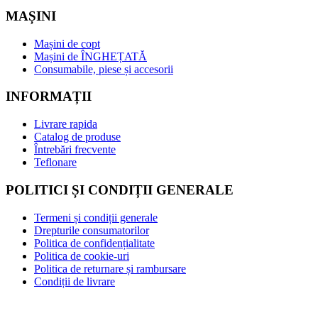
MAȘINI
Mașini de copt
Mașini de ÎNGHEȚATĂ
Consumabile, piese și accesorii
INFORMAȚII
Livrare rapida
Catalog de produse
Întrebări frecvente
Teflonare
POLITICI ȘI CONDIȚII GENERALE
Termeni și condiții generale
Drepturile consumatorilor
Politica de confidențialitate
Politica de cookie-uri
Politica de returnare și rambursare
Condiții de livrare