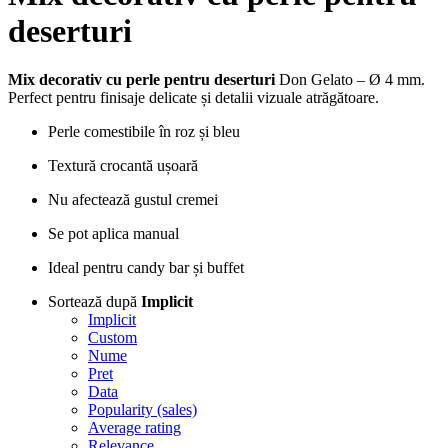
deserturi
Mix decorativ cu perle pentru deserturi
Don Gelato – Ø 4 mm.
Perfect pentru finisaje delicate și detalii vizuale atrăgătoare.
Perle comestibile în roz și bleu
Textură crocantă ușoară
Nu afectează gustul cremei
Se pot aplica manual
Ideal pentru candy bar și buffet
Sortează după
Implicit
Implicit
Custom
Nume
Pret
Data
Popularity (sales)
Average rating
Relevance