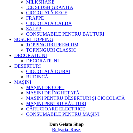
MILKSHAKE
ICE SLUSH GRANITA
CIOCOLATĂ RECE
FRAPPE
CIOCOLATĂ CALDĂ
SALEP
CONSUMABILE PENTRU BĂUTURI
SOSURI TOPPING
TOPPINGURI PREMIUM
TOPPINGURI CLASSIC
DECORATIUNI
DECORATIUNI
DESERTURI
CIOCOLATĂ DUBAI
BUDINCĂ
MAȘINI
MAȘINI DE COPT
MAȘINI DE ÎNGHEȚATĂ
MAȘINI PENTRU DESERTURI ȘI CIOCOLATĂ
MAȘINI PENTRU BĂUTURI
CĂRUCIOARE ELECTRICE
CONSUMABILE PENTRU MAȘINI
Don Gelato Shop
Bulgaria, Ruse,