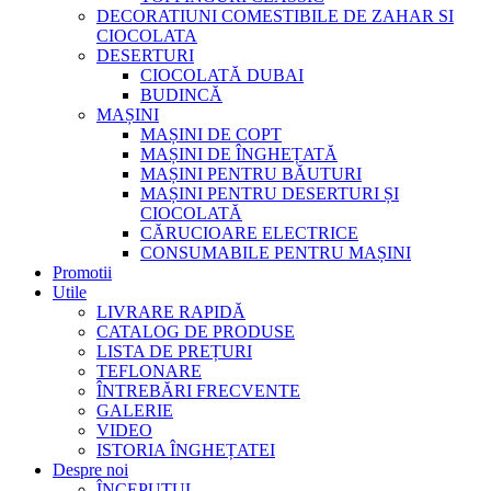
DECORATIUNI COMESTIBILE DE ZAHAR SI
CIOCOLATA
DESERTURI
CIOCOLATĂ DUBAI
BUDINCĂ
MAȘINI
MAȘINI DE COPT
MAȘINI DE ÎNGHEȚATĂ
MAȘINI PENTRU BĂUTURI
MAȘINI PENTRU DESERTURI ȘI
CIOCOLATĂ
CĂRUCIOARE ELECTRICE
CONSUMABILE PENTRU MAȘINI
Promotii
Utile
LIVRARE RAPIDĂ
CATALOG DE PRODUSE
LISTA DE PREȚURI
TEFLONARE
ÎNTREBĂRI FRECVENTE
GALERIE
VIDEO
ISTORIA ÎNGHEȚATEI
Despre noi
ÎNCEPUTUL