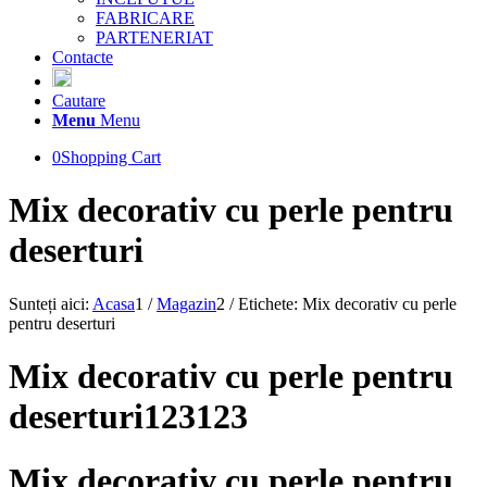
FABRICARE
PARTENERIAT
Contacte
Cautare
Menu
Menu
0
Shopping Cart
Mix decorativ cu perle pentru
deserturi
Sunteți aici:
Acasa
1
/
Magazin
2
/
Etichete: Mix decorativ cu perle
pentru deserturi
Mix decorativ cu perle pentru
deserturi123123
Mix decorativ cu perle pentru