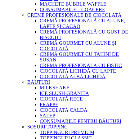
MACHETE BUBBLE WAFFLE
CONSUMABILE – COACERE
CREME PROFESIONALE DE CIOCOLATĂ
CREMĂ PROFESIONALĂ CU ALUNE,
LAPTE ȘI CACAO
CREMĂ PROFESIONALĂ CU GUST DE
BISCUIȚI
CREMĂ GOURMET CU ALUNE ȘI
CIOCOLATĂ
CREMĂ GOURMET CU TAHINI DE
SUSAN
CREMĂ PROFESIONALĂ CU FISTIC
CIOCOLATĂ LICHIDĂ CU LAPTE
CIOCOLATĂ ALBĂ LICHIDĂ
BĂUTURI
MILKSHAKE
ICE SLUSH GRANITA
CIOCOLATĂ RECE
FRAPPE
CIOCOLATĂ CALDĂ
SALEP
CONSUMABILE PENTRU BĂUTURI
SOSURI TOPPING
TOPPINGURI PREMIUM
TOPPINGURI CLASSIC