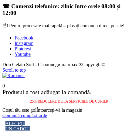
☎ Comenzi telefonice: zilnic între orele 08:00 și
12:00
📦 Pentru procesare mai rapidă – plasați comanda direct pe site!
Facebook
Instagram
Pinterest
Youtube
Don Gelato Soft - Сладоледи на прах ®Copyright©
Scroll to top
0
Produsul a fost adăugat la comandă.
- 25% REDUCERE DE LA SERVICIILE DE CURIER
Coșul tău este gol
Întoarceți-vă la magazin
Continuă cumpărăturile
ALEGEȚI
UN CADOU