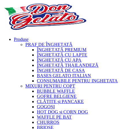
Produse
PRAF DE ÎNGHEȚATĂ
ÎNGHEȚATĂ PREMIUM
ÎNGHEȚATĂ CU LAPTE
ÎNGHEȚATĂ CU APA
ÎNGHEȚATĂ THAILANDEZĂ
ÎNGHEȚATĂ DE CASA
BASES GELATO ITALIAN
CONSUMABILE PENTRU INGHETATA
MIXURI PENTRU COPT
BUBBLE WAFFLE
GOFRE BELGIENE
CLĂTITE și PANCAKE
GOGOȘI
HOT DOG și CORN DOG
WAFFLE PE BAT
CHURROS
BRIOȘE