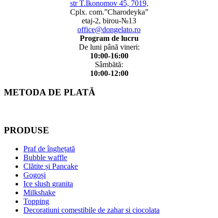
str T.Ikonomov 45, 7019,
Cplx. com.”Charodeyka”
etaj-2, birou-№13
office@dongelato.ro
Program de lucru
De luni până vineri:
10:00-16:00
Sâmbătă:
10:00-12:00
METODA DE PLATĂ
PRODUSE
Praf de înghețată
Bubble waffle
Clătite și Pancake
Gogoși
Ice slush granita
Milkshake
Topping
Decoratiuni comestibile de zahar si ciocolata