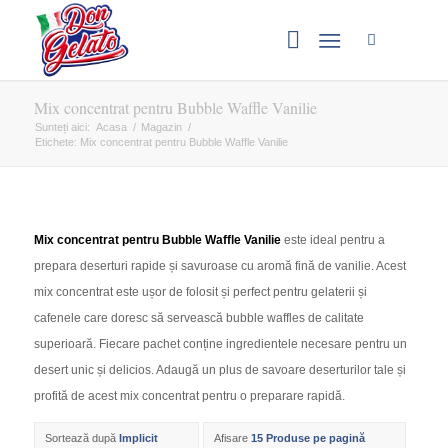
Mix concentrat pentru Bubble Waffle Vanilie
Sunteți aici:
Acasa
/
Magazin
/
Etichete: Mix concentrat pentru Bubble Waffle Vanilie
Mix concentrat pentru Bubble Waffle Vanilie
este ideal pentru a
prepara deserturi rapide și savuroase cu aromă fină de vanilie. Acest
mix concentrat este ușor de folosit și perfect pentru gelaterii și
cafenele care doresc să servească bubble waffles de calitate
superioară. Fiecare pachet conține ingredientele necesare pentru un
desert unic și delicios. Adaugă un plus de savoare deserturilor tale și
profită de acest mix concentrat pentru o preparare rapidă.
Sortează după
Implicit
Afisare
15 Produse pe pagină