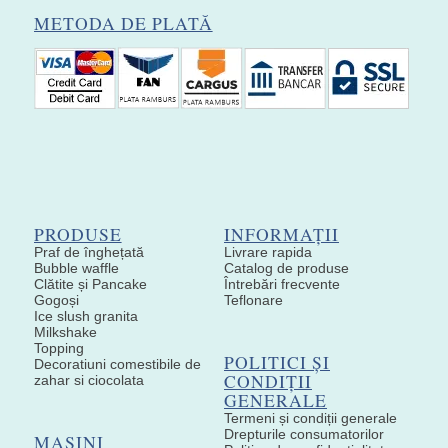
METODA DE PLATĂ
PRODUSE
INFORMAȚII
Praf de înghețată
Livrare rapida
Bubble waffle
Catalog de produse
Clătite și Pancake
Întrebări frecvente
Gogoși
Teflonare
Ice slush granita
Milkshake
Topping
POLITICI ȘI
Decoratiuni comestibile de
CONDIȚII
zahar si ciocolata
GENERALE
Termeni și condiții generale
Drepturile consumatorilor
MAȘINI