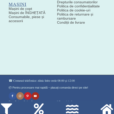
Drepturile consumatorilor
MAȘINI
Politica de confidențialitate
Mașini de copt
Politica de cookie-uri
Mașini de ÎNGHEȚATĂ
Politica de returnare și
Consumabile, piese și
rambursare
accesorii
Condiții de livrare
☎ Comenzi telefonice: zilnic între orele 08:00 și 12:00
📦 Pentru procesare mai rapidă – plasați comanda direct pe site!
Don Gelato Soft - Сладоледи на прах ®Copyright©