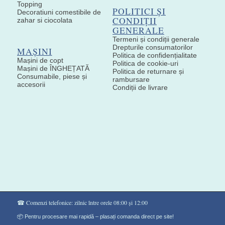
Topping
POLITICI ȘI
Decoratiuni comestibile de
CONDIȚII
zahar si ciocolata
GENERALE
Termeni și condiții generale
Drepturile consumatorilor
MAȘINI
Politica de confidențialitate
Mașini de copt
Politica de cookie-uri
Mașini de ÎNGHEȚATĂ
Politica de returnare și
Consumabile, piese și
rambursare
accesorii
Condiții de livrare
☎ Comenzi telefonice: zilnic între orele 08:00 și 12:00
📦 Pentru procesare mai rapidă – plasați comanda direct pe site!