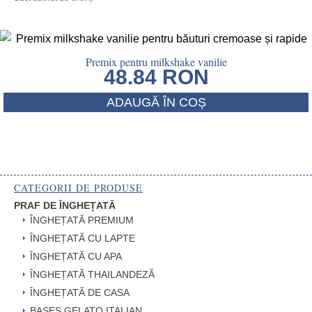
Premix pentru milkshake vanilie
48.84
RON
ADAUGĂ ÎN COȘ
CATEGORII DE PRODUSE
PRAF DE ÎNGHEȚATĂ
ÎNGHEȚATĂ PREMIUM
ÎNGHEȚATĂ CU LAPTE
ÎNGHEȚATĂ CU APA
ÎNGHEȚATĂ THAILANDEZĂ
ÎNGHEȚATĂ DE CASA
BASES GELATO ITALIAN