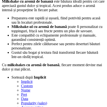
Milkshake cu aromă de banană
este băutura ideală pentru cei care
apreciază gustul dulce și tropical. Acest produs aduce o aromă
intensă și prospețime în fiecare pahar.
Prepararea este rapidă și ușoară, fiind potrivită pentru acasă
sau în localuri profesionale.
Milkshake-ul cu aromă de banană
poate fi personalizat cu
toppinguri, frișcă sau fructe pentru un plus de savoare.
Este compatibil cu echipamente profesionale și manuale,
garantând consistență optimă.
Perfect pentru zilele călduroase sau pentru deserturi băuturi
personalizate.
Gustul său bogat și textura fină transformă fiecare băutură
într-un răsfăț tropical.
Cu
milkshakes cu aromă de banană
, fiecare moment devine mai
dulce și mai plăcut.
Sortează după
Implicit
Implicit
Custom
Nume
Pret
Data
Popularity (sales)