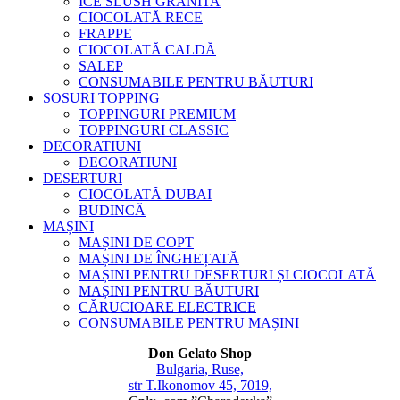
ICE SLUSH GRANITA
CIOCOLATĂ RECE
FRAPPE
CIOCOLATĂ CALDĂ
SALEP
CONSUMABILE PENTRU BĂUTURI
SOSURI TOPPING
TOPPINGURI PREMIUM
TOPPINGURI CLASSIC
DECORATIUNI
DECORATIUNI
DESERTURI
CIOCOLATĂ DUBAI
BUDINCĂ
MAȘINI
MAȘINI DE COPT
MAȘINI DE ÎNGHEȚATĂ
MAȘINI PENTRU DESERTURI ȘI CIOCOLATĂ
MAȘINI PENTRU BĂUTURI
CĂRUCIOARE ELECTRICE
CONSUMABILE PENTRU MAȘINI
Don Gelato Shop
Bulgaria, Ruse,
str T.Ikonomov 45, 7019,