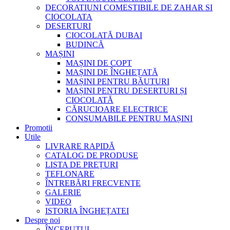
DECORATIUNI COMESTIBILE DE ZAHAR SI
CIOCOLATA
DESERTURI
CIOCOLATĂ DUBAI
BUDINCĂ
MAȘINI
MAȘINI DE COPT
MAȘINI DE ÎNGHEȚATĂ
MAȘINI PENTRU BĂUTURI
MAȘINI PENTRU DESERTURI ȘI
CIOCOLATĂ
CĂRUCIOARE ELECTRICE
CONSUMABILE PENTRU MAȘINI
Promotii
Utile
LIVRARE RAPIDĂ
CATALOG DE PRODUSE
LISTA DE PREȚURI
TEFLONARE
ÎNTREBĂRI FRECVENTE
GALERIE
VIDEO
ISTORIA ÎNGHEȚATEI
Despre noi
ÎNCEPUTUL