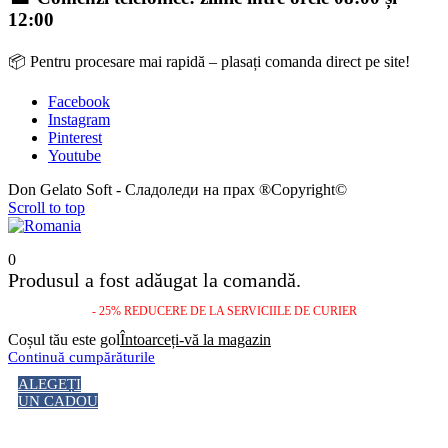
12:00
📦 Pentru procesare mai rapidă – plasați comanda direct pe site!
Facebook
Instagram
Pinterest
Youtube
Don Gelato Soft - Сладоледи на прах ®Copyright©
Scroll to top
0
Produsul a fost adăugat la comandă.
- 25% REDUCERE DE LA SERVICIILE DE CURIER
Coșul tău este gol
Întoarceți-vă la magazin
Continuă cumpărăturile
ALEGEȚI
UN CADOU