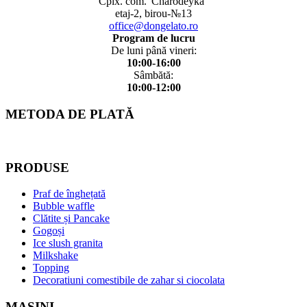
Cplx. com.”Charodeyka”
etaj-2, birou-№13
office@dongelato.ro
Program de lucru
De luni până vineri:
10:00-16:00
Sâmbătă:
10:00-12:00
METODA DE PLATĂ
PRODUSE
Praf de înghețată
Bubble waffle
Clătite și Pancake
Gogoși
Ice slush granita
Milkshake
Topping
Decoratiuni comestibile de zahar si ciocolata
MAȘINI