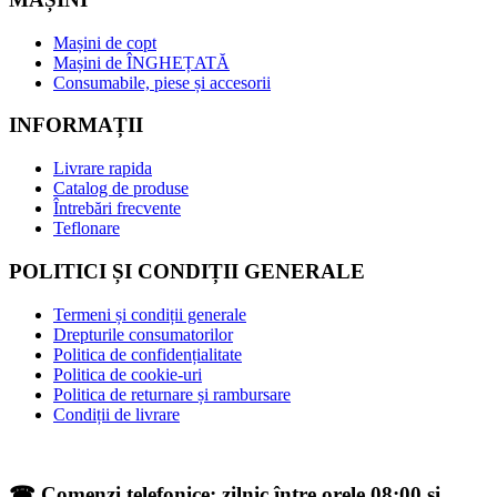
Mașini de copt
Mașini de ÎNGHEȚATĂ
Consumabile, piese și accesorii
INFORMAȚII
Livrare rapida
Catalog de produse
Întrebări frecvente
Teflonare
POLITICI ȘI CONDIȚII GENERALE
Termeni și condiții generale
Drepturile consumatorilor
Politica de confidențialitate
Politica de cookie-uri
Politica de returnare și rambursare
Condiții de livrare
☎ Comenzi telefonice: zilnic între orele 08:00 și