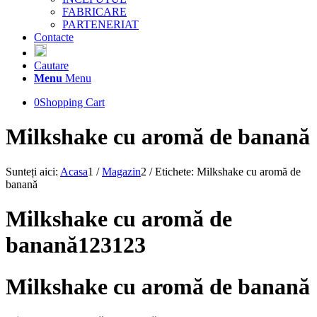
FABRICARE
PARTENERIAT
Contacte
Cautare
Menu
Menu
0
Shopping Cart
Milkshake cu aromă de banană
Sunteți aici:
Acasa
1
/
Magazin
2
/
Etichete: Milkshake cu aromă de
banană
Milkshake cu aromă de
banană123123
Milkshake cu aromă de banană