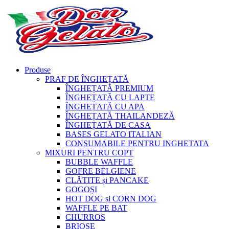
Produse
PRAF DE ÎNGHEȚATĂ
ÎNGHEȚATĂ PREMIUM
ÎNGHEȚATĂ CU LAPTE
ÎNGHEȚATĂ CU APA
ÎNGHEȚATĂ THAILANDEZĂ
ÎNGHEȚATĂ DE CASA
BASES GELATO ITALIAN
CONSUMABILE PENTRU INGHETATA
MIXURI PENTRU COPT
BUBBLE WAFFLE
GOFRE BELGIENE
CLĂTITE și PANCAKE
GOGOȘI
HOT DOG și CORN DOG
WAFFLE PE BAT
CHURROS
BRIOȘE