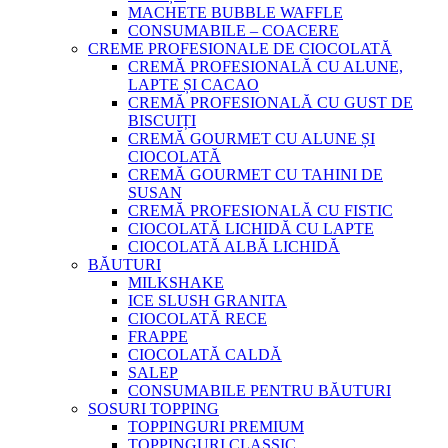
MACHETE BUBBLE WAFFLE
CONSUMABILE – COACERE
CREME PROFESIONALE DE CIOCOLATĂ
CREMĂ PROFESIONALĂ CU ALUNE,
LAPTE ȘI CACAO
CREMĂ PROFESIONALĂ CU GUST DE
BISCUIȚI
CREMĂ GOURMET CU ALUNE ȘI
CIOCOLATĂ
CREMĂ GOURMET CU TAHINI DE
SUSAN
CREMĂ PROFESIONALĂ CU FISTIC
CIOCOLATĂ LICHIDĂ CU LAPTE
CIOCOLATĂ ALBĂ LICHIDĂ
BĂUTURI
MILKSHAKE
ICE SLUSH GRANITA
CIOCOLATĂ RECE
FRAPPE
CIOCOLATĂ CALDĂ
SALEP
CONSUMABILE PENTRU BĂUTURI
SOSURI TOPPING
TOPPINGURI PREMIUM
TOPPINGURI CLASSIC