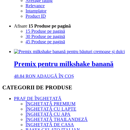
Average rating
Relevance
Intamplator
Product ID
Afisare
15 Produse pe pagină
15 Produse pe pagină
30 Produse pe pagină
45 Produse pe pagină
Premix pentru milkshake banană
48.84
RON
ADAUGĂ ÎN COȘ
CATEGORII DE PRODUSE
PRAF DE ÎNGHEȚATĂ
ÎNGHEȚATĂ PREMIUM
ÎNGHEȚATĂ CU LAPTE
ÎNGHEȚATĂ CU APA
ÎNGHEȚATĂ THAILANDEZĂ
ÎNGHEȚATĂ DE CASA
BASES GELATO ITALIAN