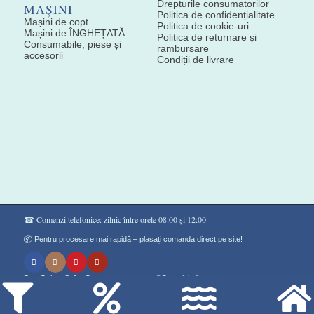
Drepturile consumatorilor
MAȘINI
Politica de confidențialitate
Mașini de copt
Politica de cookie-uri
Mașini de ÎNGHEȚATĂ
Politica de returnare și
Consumabile, piese și
rambursare
accesorii
Condiții de livrare
☎ Comenzi telefonice: zilnic între orele 08:00 și 12:00
📦 Pentru procesare mai rapidă – plasați comanda direct pe site!
Don Gelato Soft - Сладоледи на прах ®Copyright©