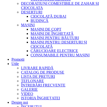
DECORATIUNI COMESTIBILE DE ZAHAR SI
CIOCOLATA
DESERTURI
CIOCOLATĂ DUBAI
BUDINCĂ
MAȘINI
MAȘINI DE COPT
MAȘINI DE ÎNGHEȚATĂ
MAȘINI PENTRU BĂUTURI
MAȘINI PENTRU DESERTURI ȘI
CIOCOLATĂ
CĂRUCIOARE ELECTRICE
CONSUMABILE PENTRU MAȘINI
Promotii
Utile
LIVRARE RAPIDĂ
CATALOG DE PRODUSE
LISTA DE PREȚURI
TEFLONARE
ÎNTREBĂRI FRECVENTE
GALERIE
VIDEO
ISTORIA ÎNGHEȚATEI
Despre noi
ÎNCEPUTUL