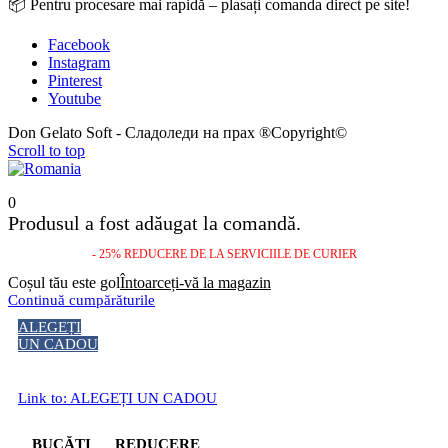
📦 Pentru procesare mai rapidă – plasați comanda direct pe site!
Facebook
Instagram
Pinterest
Youtube
Don Gelato Soft - Сладоледи на прах ®Copyright©
Scroll to top
0
Produsul a fost adăugat la comandă.
- 25% REDUCERE DE LA SERVICIILE DE CURIER
Coșul tău este gol
Întoarceți-vă la magazin
Continuă cumpărăturile
ALEGEȚI
UN CADOU
Link to: ALEGEȚI UN CADOU
BUCĂȚI
REDUCERE