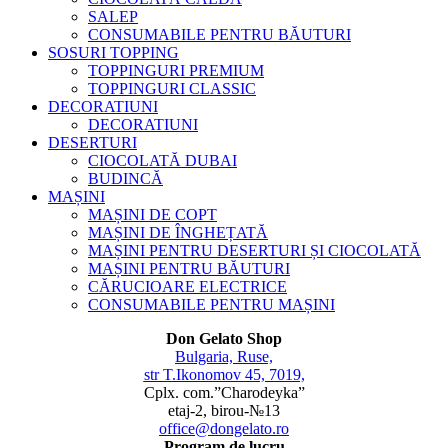
SALEP
CONSUMABILE PENTRU BĂUTURI
SOSURI TOPPING
TOPPINGURI PREMIUM
TOPPINGURI CLASSIC
DECORATIUNI
DECORATIUNI
DESERTURI
CIOCOLATĂ DUBAI
BUDINCĂ
MAȘINI
MAȘINI DE COPT
MAȘINI DE ÎNGHEȚATĂ
MAȘINI PENTRU DESERTURI ȘI CIOCOLATĂ
MAȘINI PENTRU BĂUTURI
CĂRUCIOARE ELECTRICE
CONSUMABILE PENTRU MAȘINI
Don Gelato Shop
Bulgaria, Ruse,
str T.Ikonomov 45, 7019,
Cplx. com.”Charodeyka”
etaj-2, birou-№13
office@dongelato.ro
Program de lucru