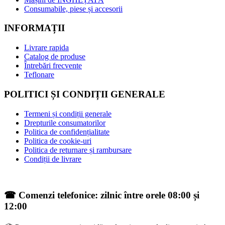
Consumabile, piese și accesorii
INFORMAȚII
Livrare rapida
Catalog de produse
Întrebări frecvente
Teflonare
POLITICI ȘI CONDIȚII GENERALE
Termeni și condiții generale
Drepturile consumatorilor
Politica de confidențialitate
Politica de cookie-uri
Politica de returnare și rambursare
Condiții de livrare
☎ Comenzi telefonice: zilnic între orele 08:00 și
12:00