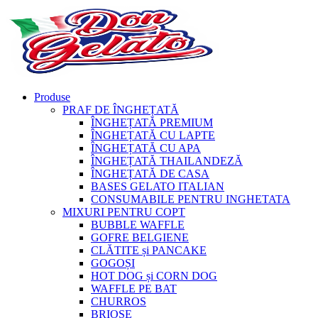
Produse
PRAF DE ÎNGHEȚATĂ
ÎNGHEȚATĂ PREMIUM
ÎNGHEȚATĂ CU LAPTE
ÎNGHEȚATĂ CU APA
ÎNGHEȚATĂ THAILANDEZĂ
ÎNGHEȚATĂ DE CASA
BASES GELATO ITALIAN
CONSUMABILE PENTRU INGHETATA
MIXURI PENTRU COPT
BUBBLE WAFFLE
GOFRE BELGIENE
CLĂTITE și PANCAKE
GOGOȘI
HOT DOG și CORN DOG
WAFFLE PE BAT
CHURROS
BRIOȘE