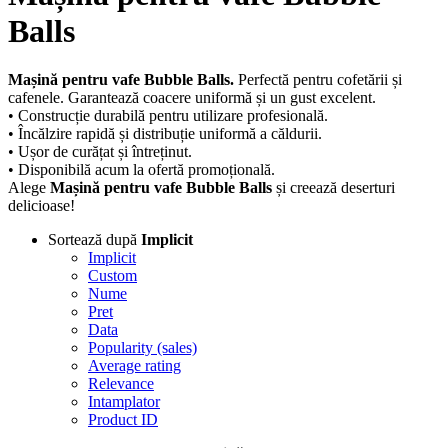
Balls
Mașină pentru vafe Bubble Balls.
Perfectă pentru cofetării și
cafenele. Garantează coacere uniformă și un gust excelent.
• Construcție durabilă pentru utilizare profesională.
• Încălzire rapidă și distribuție uniformă a căldurii.
• Ușor de curățat și întreținut.
• Disponibilă acum la ofertă promoțională.
Alege
Mașină pentru vafe Bubble Balls
și creează deserturi
delicioase!
Sortează după
Implicit
Implicit
Custom
Nume
Pret
Data
Popularity (sales)
Average rating
Relevance
Intamplator
Product ID