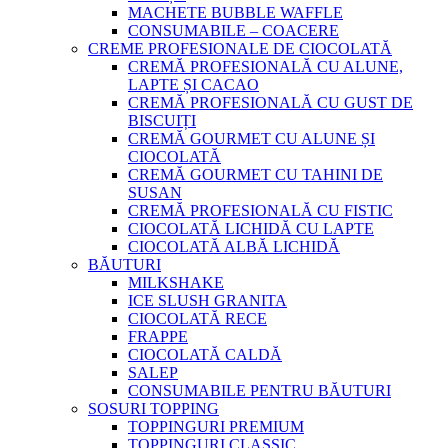
MACHETE BUBBLE WAFFLE
CONSUMABILE – COACERE
CREME PROFESIONALE DE CIOCOLATĂ
CREMĂ PROFESIONALĂ CU ALUNE,
LAPTE ȘI CACAO
CREMĂ PROFESIONALĂ CU GUST DE
BISCUIȚI
CREMĂ GOURMET CU ALUNE ȘI
CIOCOLATĂ
CREMĂ GOURMET CU TAHINI DE
SUSAN
CREMĂ PROFESIONALĂ CU FISTIC
CIOCOLATĂ LICHIDĂ CU LAPTE
CIOCOLATĂ ALBĂ LICHIDĂ
BĂUTURI
MILKSHAKE
ICE SLUSH GRANITA
CIOCOLATĂ RECE
FRAPPE
CIOCOLATĂ CALDĂ
SALEP
CONSUMABILE PENTRU BĂUTURI
SOSURI TOPPING
TOPPINGURI PREMIUM
TOPPINGURI CLASSIC