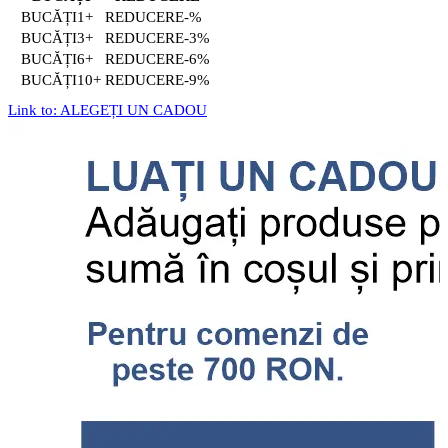
1+
-%
3+
-3%
6+
-6%
10+
-9%
Link to: ALEGEȚI UN CADOU