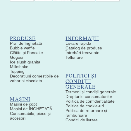
PRODUSE
INFORMAȚII
Praf de înghețată
Livrare rapida
Bubble waffle
Catalog de produse
Clătite și Pancake
Întrebări frecvente
Gogoși
Teflonare
Ice slush granita
Milkshake
Topping
POLITICI ȘI
Decoratiuni comestibile de
CONDIȚII
zahar si ciocolata
GENERALE
Termeni și condiții generale
Drepturile consumatorilor
MAȘINI
Politica de confidențialitate
Mașini de copt
Politica de cookie-uri
Mașini de ÎNGHEȚATĂ
Politica de returnare și
Consumabile, piese și
rambursare
accesorii
Condiții de livrare