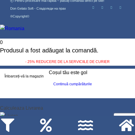
📦 Pentru procesare mai rapidă – plasați comanda direct pe site!
Don Gelato Soft - Сладоледи на прах
®Copyright©
0
Produsul a fost adăugat la comandă.
- 25% REDUCERE DE LA SERVICIILE DE CURIER
Coșul tău este gol
Întoarceți-vă la magazin
Continuă cumpărăturile
Calculeaza Livrarea