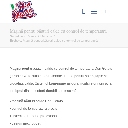
Mașină pentru băuturi calde cu control de temperatură
Sunteți aici:
Acasa
/
Magazin
/
Etichete: Mașină pentru băuturi calde cu control de temperatură
Mașină pentru băuturi calde cu control de temperatură Don Gelato
garantează rezultate profesionale. Ideală pentru salep, lapte sau
ciocolată caldă. Sistemul bain-marie asigură încălzire uniformă, iar
designul din inox oferă durabilitate maximă.
• mașină băuturi calde Don Gelato
• control de temperatură precis
• sistem bain-marie profesional
• design inox robust