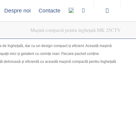
Despre noi
Contacte
Mașină compactă pentru înghețată MK 25CTV
a de înghețată, dar cu un design compact și eficient. Această mașină
pații mici și gelaterii cu cerințe mari. Fiecare pachet conține
ată delicioasă și eficientă cu această mașină compactă pentru înghețată