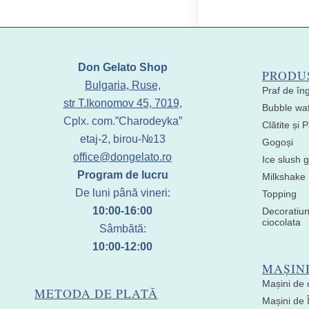
Don Gelato Shop
PRODU
Bulgaria, Ruse,
Praf de în
str T.Ikonomov 45, 7019,
Bubble waf
Cplx. com.”Charodeyka”
Clătite și
etaj-2, birou-№13
Gogoși
office@dongelato.ro
Ice slush g
Program de lucru
Milkshake
De luni până vineri:
Topping
10:00-16:00
Decoratiun
ciocolata
Sâmbătă:
10:00-12:00
MAȘIN
Mașini de 
METODA DE PLATĂ
Mașini de