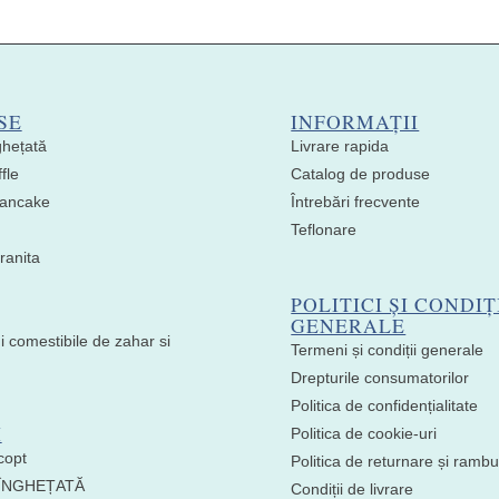
SE
INFORMAȚII
ghețată
Livrare rapida
fle
Catalog de produse
 Pancake
Întrebări frecvente
Teflonare
ranita
POLITICI ȘI CONDIȚ
GENERALE
i comestibile de zahar si
Termeni și condiții generale
Drepturile consumatorilor
Politica de confidențialitate
I
Politica de cookie-uri
copt
Politica de returnare și ramb
 ÎNGHEȚATĂ
Condiții de livrare