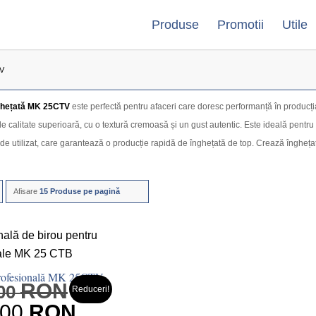
Produse
Promotii
Utile
TV
ghețată MK 25CTV
este perfectă pentru afaceri care doresc performanță în producți
e calitate superioară, cu o textură cremoasă și un gust autentic. Este ideală pentru s
de utilizat, care garantează o producție rapidă de înghețată de top. Crează îngheț
Afisare
15 Produse pe pagină
profesională MK 25CTV
RON
.00
Reduceri!
Prețul
.00
RON