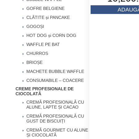
inițial
GOFRE BELGIENE
ADAUGĂ
a
CLĂTITE și PANCAKE
fost:
10,500
GOGOȘI
HOT DOG și CORN DOG
WAFFLE PE BAT
CHURROS
BRIOȘE
MACHETE BUBBLE WAFFLE
CONSUMABILE – COACERE
CREME PROFESIONALE DE
CIOCOLATĂ
CREMĂ PROFESIONALĂ CU
ALUNE, LAPTE ȘI CACAO
CREMĂ PROFESIONALĂ CU
GUST DE BISCUIȚI
CREMĂ GOURMET CU ALUNE
ȘI CIOCOLATĂ