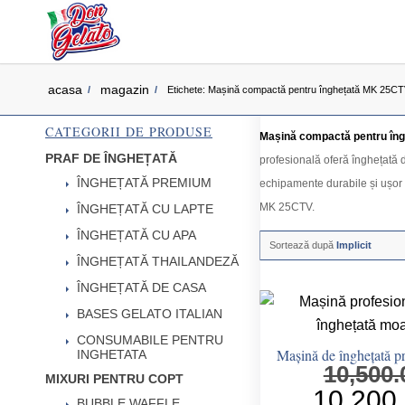
acasa
magazin
/
/
Etichete: Mașină compactă pentru înghețată MK 25C
CATEGORII DE PRODUSE
Mașină compactă pentru în
PRAF DE ÎNGHEȚATĂ
profesională oferă înghețată d
ÎNGHEȚATĂ PREMIUM
echipamente durabile și ușor 
MK 25CTV.
ÎNGHEȚATĂ CU LAPTE
ÎNGHEȚATĂ CU APA
Sortează după
Implicit
ÎNGHEȚATĂ THAILANDEZĂ
ÎNGHEȚATĂ DE CASA
BASES GELATO ITALIAN
CONSUMABILE PENTRU
Mașină de înghețată 
INGHETATA
10,500
MIXURI PENTRU COPT
Prețul
10,200
BUBBLE WAFFLE