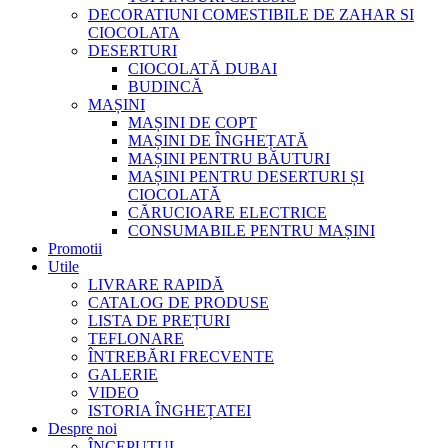
DECORATIUNI COMESTIBILE DE ZAHAR SI
CIOCOLATA
DESERTURI
CIOCOLATĂ DUBAI
BUDINCĂ
MAȘINI
MAȘINI DE COPT
MAȘINI DE ÎNGHEȚATĂ
MAȘINI PENTRU BĂUTURI
MAȘINI PENTRU DESERTURI ȘI
CIOCOLATĂ
CĂRUCIOARE ELECTRICE
CONSUMABILE PENTRU MAȘINI
Promotii
Utile
LIVRARE RAPIDĂ
CATALOG DE PRODUSE
LISTA DE PREȚURI
TEFLONARE
ÎNTREBĂRI FRECVENTE
GALERIE
VIDEO
ISTORIA ÎNGHEȚATEI
Despre noi
ÎNCEPUTUL