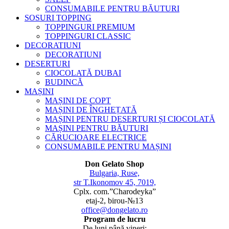
CONSUMABILE PENTRU BĂUTURI
SOSURI TOPPING
TOPPINGURI PREMIUM
TOPPINGURI CLASSIC
DECORATIUNI
DECORATIUNI
DESERTURI
CIOCOLATĂ DUBAI
BUDINCĂ
MAȘINI
MAȘINI DE COPT
MAȘINI DE ÎNGHEȚATĂ
MAȘINI PENTRU DESERTURI ȘI CIOCOLATĂ
MAȘINI PENTRU BĂUTURI
CĂRUCIOARE ELECTRICE
CONSUMABILE PENTRU MAȘINI
Don Gelato Shop
Bulgaria, Ruse,
str T.Ikonomov 45, 7019,
Cplx. com.”Charodeyka”
etaj-2, birou-№13
office@dongelato.ro
Program de lucru
De luni până vineri: