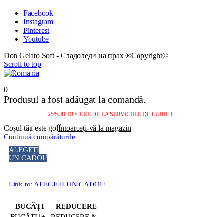
Facebook
Instagram
Pinterest
Youtube
Don Gelato Soft - Сладоледи на прах ®Copyright©
Scroll to top
0
Produsul a fost adăugat la comandă.
- 25% REDUCERE DE LA SERVICIILE DE CURIER
Coșul tău este gol
Întoarceți-vă la magazin
Continuă cumpărăturile
ALEGEȚI
UN CADOU
Link to: ALEGEȚI UN CADOU
BUCĂȚI
REDUCERE
1+
-%