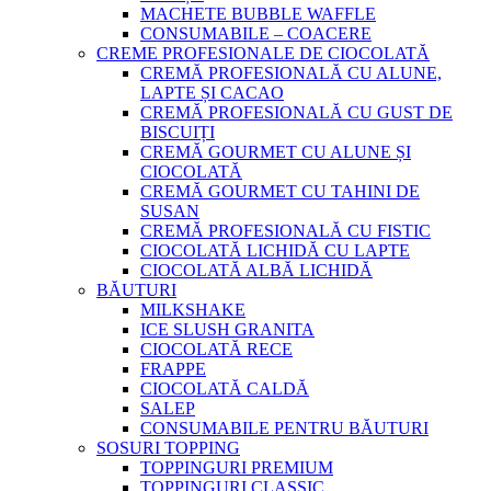
MACHETE BUBBLE WAFFLE
CONSUMABILE – COACERE
CREME PROFESIONALE DE CIOCOLATĂ
CREMĂ PROFESIONALĂ CU ALUNE,
LAPTE ȘI CACAO
CREMĂ PROFESIONALĂ CU GUST DE
BISCUIȚI
CREMĂ GOURMET CU ALUNE ȘI
CIOCOLATĂ
CREMĂ GOURMET CU TAHINI DE
SUSAN
CREMĂ PROFESIONALĂ CU FISTIC
CIOCOLATĂ LICHIDĂ CU LAPTE
CIOCOLATĂ ALBĂ LICHIDĂ
BĂUTURI
MILKSHAKE
ICE SLUSH GRANITA
CIOCOLATĂ RECE
FRAPPE
CIOCOLATĂ CALDĂ
SALEP
CONSUMABILE PENTRU BĂUTURI
SOSURI TOPPING
TOPPINGURI PREMIUM
TOPPINGURI CLASSIC