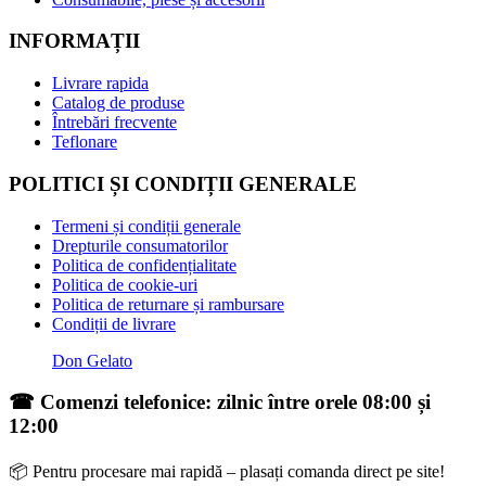
INFORMAȚII
Livrare rapida
Catalog de produse
Întrebări frecvente
Teflonare
POLITICI ȘI CONDIȚII GENERALE
Termeni și condiții generale
Drepturile consumatorilor
Politica de confidențialitate
Politica de cookie-uri
Politica de returnare și rambursare
Condiții de livrare
Don Gelato
☎ Comenzi telefonice: zilnic între orele 08:00 și
12:00
📦 Pentru procesare mai rapidă – plasați comanda direct pe site!