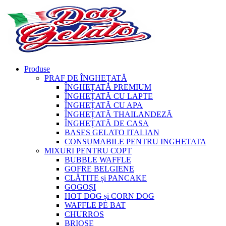
Produse
PRAF DE ÎNGHEȚATĂ
ÎNGHEȚATĂ PREMIUM
ÎNGHEȚATĂ CU LAPTE
ÎNGHEȚATĂ CU APA
ÎNGHEȚATĂ THAILANDEZĂ
ÎNGHEȚATĂ DE CASA
BASES GELATO ITALIAN
CONSUMABILE PENTRU INGHETATA
MIXURI PENTRU COPT
BUBBLE WAFFLE
GOFRE BELGIENE
CLĂTITE și PANCAKE
GOGOȘI
HOT DOG și CORN DOG
WAFFLE PE BAT
CHURROS
BRIOȘE