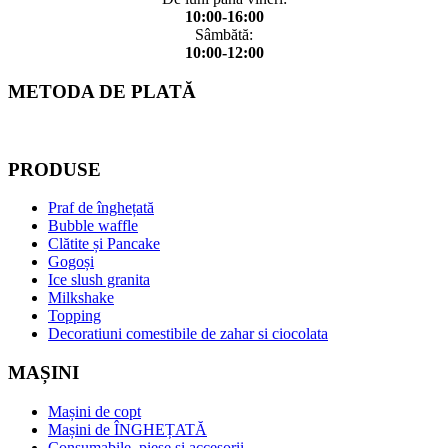
10:00-16:00
Sâmbătă:
10:00-12:00
METODA DE PLATĂ
PRODUSE
Praf de înghețată
Bubble waffle
Clătite și Pancake
Gogoși
Ice slush granita
Milkshake
Topping
Decoratiuni comestibile de zahar si ciocolata
MAȘINI
Mașini de copt
Mașini de ÎNGHEȚATĂ
Consumabile, piese și accesorii