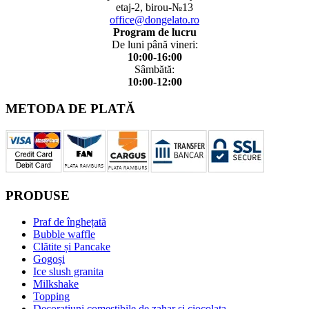
etaj-2, birou-№13
office@dongelato.ro
Program de lucru
De luni până vineri:
10:00-16:00
Sâmbătă:
10:00-12:00
METODA DE PLATĂ
PRODUSE
Praf de înghețată
Bubble waffle
Clătite și Pancake
Gogoși
Ice slush granita
Milkshake
Topping
Decoratiuni comestibile de zahar si ciocolata