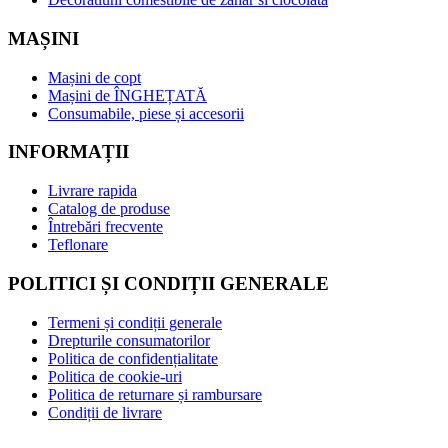
MAȘINI
Mașini de copt
Mașini de ÎNGHEȚATĂ
Consumabile, piese și accesorii
INFORMAȚII
Livrare rapida
Catalog de produse
Întrebări frecvente
Teflonare
POLITICI ȘI CONDIȚII GENERALE
Termeni și condiții generale
Drepturile consumatorilor
Politica de confidențialitate
Politica de cookie-uri
Politica de returnare și rambursare
Condiții de livrare