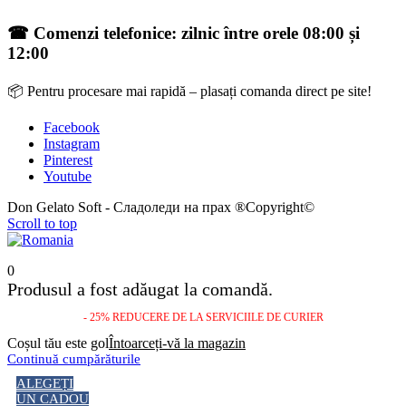
☎ Comenzi telefonice: zilnic între orele 08:00 și
12:00
📦 Pentru procesare mai rapidă – plasați comanda direct pe site!
Facebook
Instagram
Pinterest
Youtube
Don Gelato Soft - Сладоледи на прах ®Copyright©
Scroll to top
0
Produsul a fost adăugat la comandă.
- 25% REDUCERE DE LA SERVICIILE DE CURIER
Coșul tău este gol
Întoarceți-vă la magazin
Continuă cumpărăturile
ALEGEȚI
UN CADOU