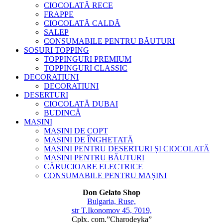
CIOCOLATĂ RECE
FRAPPE
CIOCOLATĂ CALDĂ
SALEP
CONSUMABILE PENTRU BĂUTURI
SOSURI TOPPING
TOPPINGURI PREMIUM
TOPPINGURI CLASSIC
DECORATIUNI
DECORATIUNI
DESERTURI
CIOCOLATĂ DUBAI
BUDINCĂ
MAȘINI
MAȘINI DE COPT
MAȘINI DE ÎNGHEȚATĂ
MAȘINI PENTRU DESERTURI ȘI CIOCOLATĂ
MAȘINI PENTRU BĂUTURI
CĂRUCIOARE ELECTRICE
CONSUMABILE PENTRU MAȘINI
Don Gelato Shop
Bulgaria, Ruse,
str T.Ikonomov 45, 7019,
Cplx. com.”Charodeyka”