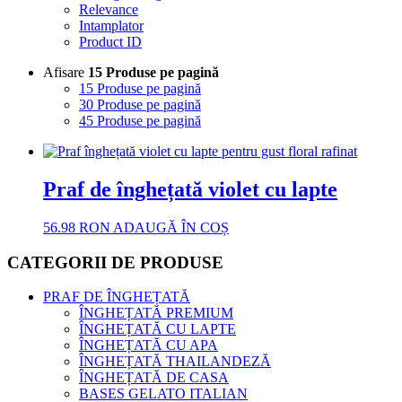
Relevance
Intamplator
Product ID
Afisare
15 Produse pe pagină
15 Produse pe pagină
30 Produse pe pagină
45 Produse pe pagină
Praf de înghețată violet cu lapte
56.98
RON
ADAUGĂ ÎN COȘ
CATEGORII DE PRODUSE
PRAF DE ÎNGHEȚATĂ
ÎNGHEȚATĂ PREMIUM
ÎNGHEȚATĂ CU LAPTE
ÎNGHEȚATĂ CU APA
ÎNGHEȚATĂ THAILANDEZĂ
ÎNGHEȚATĂ DE CASA
BASES GELATO ITALIAN