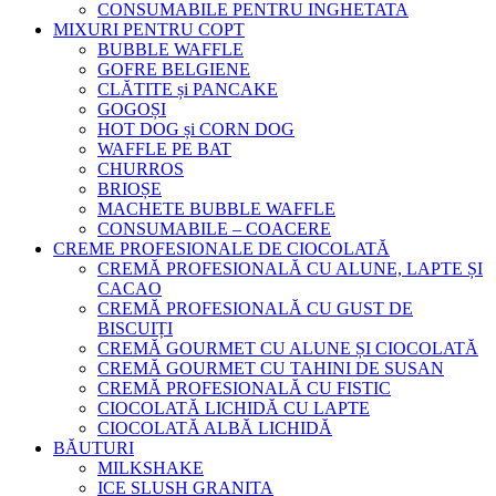
CONSUMABILE PENTRU INGHETATA
MIXURI PENTRU COPT
BUBBLE WAFFLE
GOFRE BELGIENE
CLĂTITE și PANCAKE
GOGOȘI
HOT DOG și CORN DOG
WAFFLE PE BAT
CHURROS
BRIOȘE
MACHETE BUBBLE WAFFLE
CONSUMABILE – COACERE
CREME PROFESIONALE DE CIOCOLATĂ
CREMĂ PROFESIONALĂ CU ALUNE, LAPTE ȘI
CACAO
CREMĂ PROFESIONALĂ CU GUST DE
BISCUIȚI
CREMĂ GOURMET CU ALUNE ȘI CIOCOLATĂ
CREMĂ GOURMET CU TAHINI DE SUSAN
CREMĂ PROFESIONALĂ CU FISTIC
CIOCOLATĂ LICHIDĂ CU LAPTE
CIOCOLATĂ ALBĂ LICHIDĂ
BĂUTURI
MILKSHAKE
ICE SLUSH GRANITA