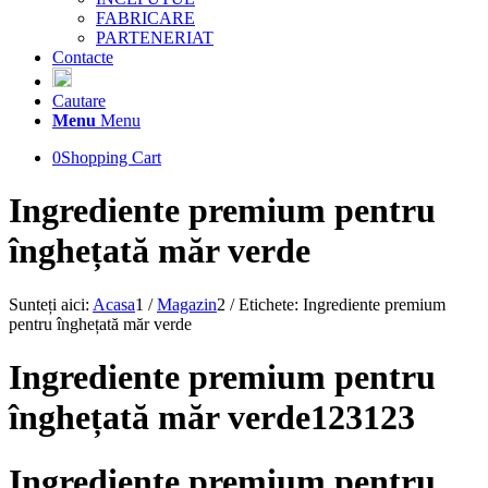
FABRICARE
PARTENERIAT
Contacte
Cautare
Menu
Menu
0
Shopping Cart
Ingrediente premium pentru
înghețată măr verde
Sunteți aici:
Acasa
1
/
Magazin
2
/
Etichete: Ingrediente premium
pentru înghețată măr verde
Ingrediente premium pentru
înghețată măr verde123123
Ingrediente premium pentru