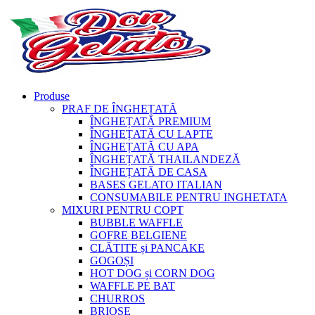
Produse
PRAF DE ÎNGHEȚATĂ
ÎNGHEȚATĂ PREMIUM
ÎNGHEȚATĂ CU LAPTE
ÎNGHEȚATĂ CU APA
ÎNGHEȚATĂ THAILANDEZĂ
ÎNGHEȚATĂ DE CASA
BASES GELATO ITALIAN
CONSUMABILE PENTRU INGHETATA
MIXURI PENTRU COPT
BUBBLE WAFFLE
GOFRE BELGIENE
CLĂTITE și PANCAKE
GOGOȘI
HOT DOG și CORN DOG
WAFFLE PE BAT
CHURROS
BRIOȘE