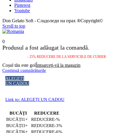
Pinterest
Youtube
Don Gelato Soft - Сладоледи на прах ®Copyright©
Scroll to top
0
Produsul a fost adăugat la comandă.
- 25% REDUCERE DE LA SERVICIILE DE CURIER
Coșul tău este gol
Întoarceți-vă la magazin
Continuă cumpărăturile
ALEGEȚI
UN CADOU
Link to: ALEGEȚI UN CADOU
BUCĂȚI
REDUCERE
1+
-%
3+
-3%
6+
-6%