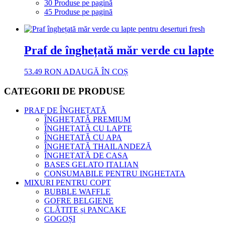
30 Produse pe pagină
45 Produse pe pagină
Praf de înghețată măr verde cu lapte
53.49
RON
ADAUGĂ ÎN COȘ
CATEGORII DE PRODUSE
PRAF DE ÎNGHEȚATĂ
ÎNGHEȚATĂ PREMIUM
ÎNGHEȚATĂ CU LAPTE
ÎNGHEȚATĂ CU APA
ÎNGHEȚATĂ THAILANDEZĂ
ÎNGHEȚATĂ DE CASA
BASES GELATO ITALIAN
CONSUMABILE PENTRU INGHETATA
MIXURI PENTRU COPT
BUBBLE WAFFLE
GOFRE BELGIENE
CLĂTITE și PANCAKE
GOGOȘI