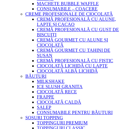
MACHETE BUBBLE WAFFLE
CONSUMABILE – COACERE
CREME PROFESIONALE DE CIOCOLATĂ
CREMĂ PROFESIONALĂ CU ALUNE,
LAPTE ȘI CACAO
CREMĂ PROFESIONALĂ CU GUST DE
BISCUIȚI
CREMĂ GOURMET CU ALUNE ȘI
CIOCOLATĂ
CREMĂ GOURMET CU TAHINI DE
SUSAN
CREMĂ PROFESIONALĂ CU FISTIC
CIOCOLATĂ LICHIDĂ CU LAPTE
CIOCOLATĂ ALBĂ LICHIDĂ
BĂUTURI
MILKSHAKE
ICE SLUSH GRANITA
CIOCOLATĂ RECE
FRAPPE
CIOCOLATĂ CALDĂ
SALEP
CONSUMABILE PENTRU BĂUTURI
SOSURI TOPPING
TOPPINGURI PREMIUM
TOPPINGURI CLASSIC