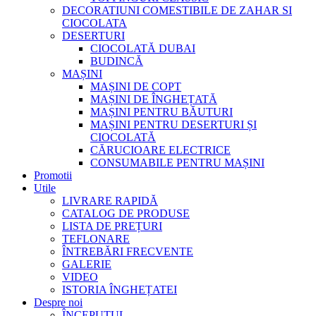
DECORATIUNI COMESTIBILE DE ZAHAR SI
CIOCOLATA
DESERTURI
CIOCOLATĂ DUBAI
BUDINCĂ
MAȘINI
MAȘINI DE COPT
MAȘINI DE ÎNGHEȚATĂ
MAȘINI PENTRU BĂUTURI
MAȘINI PENTRU DESERTURI ȘI
CIOCOLATĂ
CĂRUCIOARE ELECTRICE
CONSUMABILE PENTRU MAȘINI
Promotii
Utile
LIVRARE RAPIDĂ
CATALOG DE PRODUSE
LISTA DE PREȚURI
TEFLONARE
ÎNTREBĂRI FRECVENTE
GALERIE
VIDEO
ISTORIA ÎNGHEȚATEI
Despre noi
ÎNCEPUTUL