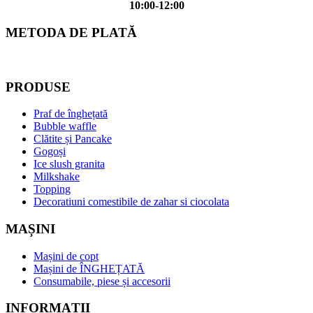
10:00-12:00
METODA DE PLATĂ
PRODUSE
Praf de înghețată
Bubble waffle
Clătite și Pancake
Gogoși
Ice slush granita
Milkshake
Topping
Decoratiuni comestibile de zahar si ciocolata
MAȘINI
Mașini de copt
Mașini de ÎNGHEȚATĂ
Consumabile, piese și accesorii
INFORMAȚII