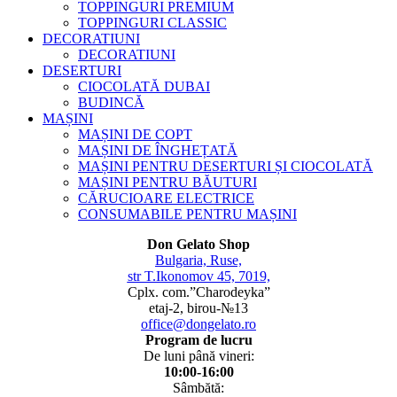
TOPPINGURI PREMIUM
TOPPINGURI CLASSIC
DECORATIUNI
DECORATIUNI
DESERTURI
CIOCOLATĂ DUBAI
BUDINCĂ
MAȘINI
MAȘINI DE COPT
MAȘINI DE ÎNGHEȚATĂ
MAȘINI PENTRU DESERTURI ȘI CIOCOLATĂ
MAȘINI PENTRU BĂUTURI
CĂRUCIOARE ELECTRICE
CONSUMABILE PENTRU MAȘINI
Don Gelato Shop
Bulgaria, Ruse,
str T.Ikonomov 45, 7019,
Cplx. com.”Charodeyka”
etaj-2, birou-№13
office@dongelato.ro
Program de lucru
De luni până vineri:
10:00-16:00
Sâmbătă: