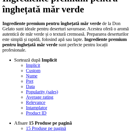
înghețată măr verde
Ingrediente premium pentru înghețată măr verde
de la Don
Gelato sunt ideale pentru deserturi savuroase. Acestea oferă o aromă
autentică de măr verde și o textură cremoasă. Prepararea deserturilor
este simplă și rapidă, folosind apă sau lapte.
Ingrediente premium
pentru înghețată măr verde
sunt perfecte pentru locații
profesionale.
Sortează după
Implicit
Implicit
Custom
Nume
Pret
Data
Popularity (sales)
Average rating
Relevance
Intamplator
Product ID
Afisare
15 Produse pe pagină
15 Produse pe pagină