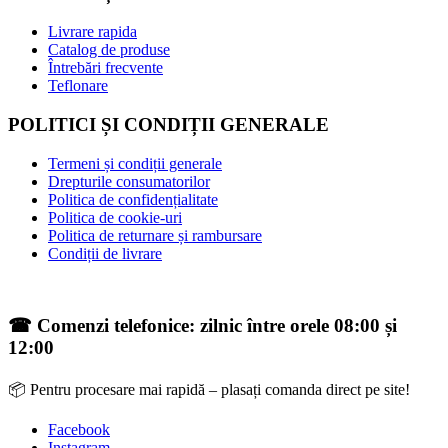
Livrare rapida
Catalog de produse
Întrebări frecvente
Teflonare
POLITICI ȘI CONDIȚII GENERALE
Termeni și condiții generale
Drepturile consumatorilor
Politica de confidențialitate
Politica de cookie-uri
Politica de returnare și rambursare
Condiții de livrare
☎ Comenzi telefonice: zilnic între orele 08:00 și
12:00
📦 Pentru procesare mai rapidă – plasați comanda direct pe site!
Facebook
Instagram