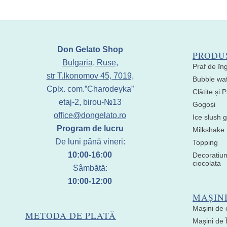
Don Gelato Shop
PRODU
Bulgaria, Ruse,
Praf de în
str T.Ikonomov 45, 7019,
Bubble waf
Cplx. com.”Charodeyka”
Clătite și
etaj-2, birou-№13
Gogoși
office@dongelato.ro
Ice slush g
Program de lucru
Milkshake
De luni până vineri:
Topping
10:00-16:00
Decoratiun
ciocolata
Sâmbătă:
10:00-12:00
MAȘIN
Mașini de 
METODA DE PLATĂ
Mașini de