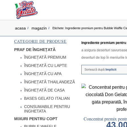
acasa
magazin
/
/
Etichete: Ingrediente premium pentru Bubble Waffle Ci
CATEGORII DE PRODUSE
Ingrediente premium pentru 
PRAF DE ÎNGHEȚATĂ
a asigura deserturi savuroase 
ÎNGHEȚATĂ PREMIUM
deserturi de top în meniurile 
ÎNGHEȚATĂ CU LAPTE
Sortează după
Implicit
ÎNGHEȚATĂ CU APA
ÎNGHEȚATĂ THAILANDEZĂ
ÎNGHEȚATĂ DE CASA
BASES GELATO ITALIAN
CONSUMABILE PENTRU
INGHETATA
Concentrat premix pentr
MIXURI PENTRU COPT
43.0
BUBBLE WAFFLE