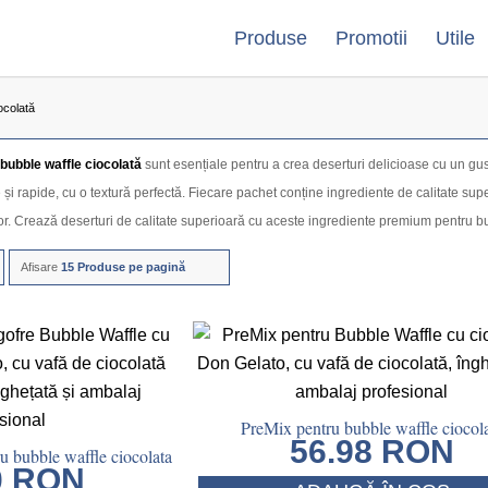
Produse
Promotii
Utile
ocolată
bubble waffle ciocolată
sunt esențiale pentru a crea deserturi delicioase cu un gus
și rapide, cu o textură perfectă. Fiecare pachet conține ingrediente de calitate supe
lor. Crează deserturi de calitate superioară cu aceste ingrediente premium pentru bu
Afisare
15 Produse pe pagină
PreMix pentru bubble waffle ciocol
56.98
RON
u bubble waffle ciocolata
0
RON