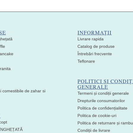
SE
INFORMAȚII
ghețată
Livrare rapida
fle
Catalog de produse
 Pancake
Întrebări frecvente
Teflonare
ranita
POLITICI ȘI CONDIȚ
GENERALE
i comestibile de zahar si
Termeni și condiții generale
Drepturile consumatorilor
Politica de confidențialitate
I
Politica de cookie-uri
copt
Politica de returnare și ramb
 ÎNGHEȚATĂ
Condiții de livrare