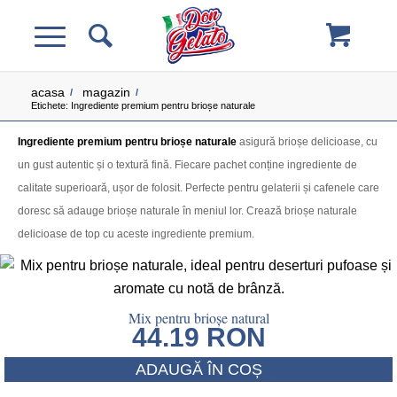
acasa
magazin
/
/
Etichete: Ingrediente premium pentru brioșe naturale
Ingrediente premium pentru brioșe naturale
asigură brioșe delicioase, cu
un gust autentic și o textură fină. Fiecare pachet conține ingrediente de
calitate superioară, ușor de folosit. Perfecte pentru gelaterii și cafenele care
doresc să adauge brioșe naturale în meniul lor. Crează brioșe naturale
delicioase de top cu aceste ingrediente premium.
Mix pentru brioșe natural
44.19
RON
ADAUGĂ ÎN COȘ