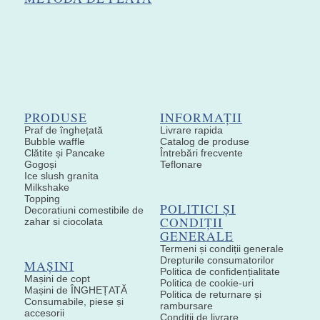
PRODUSE
INFORMAȚII
Praf de înghețată
Livrare rapida
Bubble waffle
Catalog de produse
Clătite și Pancake
Întrebări frecvente
Gogoși
Teflonare
Ice slush granita
Milkshake
Topping
POLITICI ȘI
Decoratiuni comestibile de
CONDIȚII
zahar si ciocolata
GENERALE
Termeni și condiții generale
Drepturile consumatorilor
MAȘINI
Politica de confidențialitate
Mașini de copt
Politica de cookie-uri
Mașini de ÎNGHEȚATĂ
Politica de returnare și
Consumabile, piese și
rambursare
accesorii
Condiții de livrare