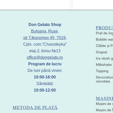
Don Gelato Shop
PRODU
Bulgaria, Ruse,
Praf de în
str T.Ikonomov 45, 7019,
Bubble waf
Cplx. com.”Charodeyka”
Clătite și
etaj-2, birou-№13
Gogoși
office@dongelato.ro
Ice slush g
Program de lucru
Milkshake
De luni până vineri:
Topping
10:00-16:00
Decoratiun
ciocolata
Sâmbătă:
10:00-12:00
MAȘIN
Mașini de 
METODA DE PLATĂ
Mașini de