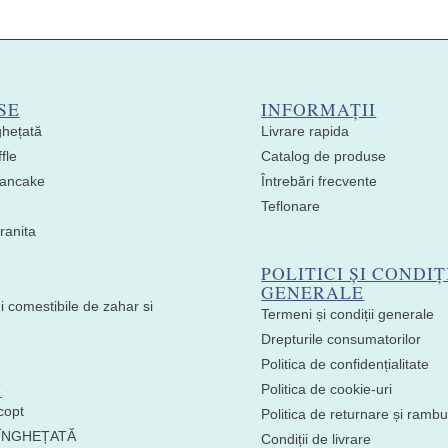
SE
INFORMAȚII
ghețată
Livrare rapida
fle
Catalog de produse
 Pancake
Întrebări frecvente
Teflonare
ranita
POLITICI ȘI CONDIȚ
GENERALE
i comestibile de zahar si
Termeni și condiții generale
Drepturile consumatorilor
Politica de confidențialitate
I
Politica de cookie-uri
copt
Politica de returnare și ramb
 ÎNGHEȚATĂ
Condiții de livrare