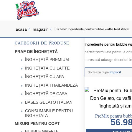
acasa
magazin
/
/
Etichete: Ingrediente pentru bubble waffle Red Velvet
CATEGORII DE PRODUSE
Ingrediente pentru bubble wa
PRAF DE ÎNGHEȚATĂ
perfect formulate pentru a obț
ÎNGHEȚATĂ PREMIUM
doresc să adauge deserturi inov
ÎNGHEȚATĂ CU LAPTE
Sortează după
Implicit
ÎNGHEȚATĂ CU APA
ÎNGHEȚATĂ THAILANDEZĂ
ÎNGHEȚATĂ DE CASA
BASES GELATO ITALIAN
CONSUMABILE PENTRU
PreMix pentru bubb
INGHETATA
56.9
MIXURI PENTRU COPT
BUBBLE WAFFLE