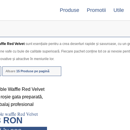
Produse
Promotii
Utile
ffle Red Velvet
sunt esențiale pentru a crea deserturi rapide și savuroase, cu un g
ine vafe cu bule de calitate superioară. Fiecare pachet conține tot ce ai nevoie pent
ative și atractive în meniurile lor.
Afisare
15 Produse pe pagină
le waffle Red Velvet
8
RON