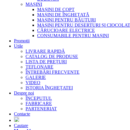
MAȘINI
MAȘINI DE COPT
MAȘINI DE ÎNGHEȚATĂ
MAȘINI PENTRU BĂUTURI
MAȘINI PENTRU DESERTURI ȘI CIOCOLA
CĂRUCIOARE ELECTRICE
CONSUMABILE PENTRU MAȘINI
Promotii
Utile
LIVRARE RAPIDĂ
CATALOG DE PRODUSE
LISTA DE PREȚURI
TEFLONARE
ÎNTREBĂRI FRECVENTE
GALERIE
VIDEO
ISTORIA ÎNGHEȚATEI
Despre noi
ÎNCEPUTUL
FABRICARE
PARTENERIAT
Contacte
Cautare