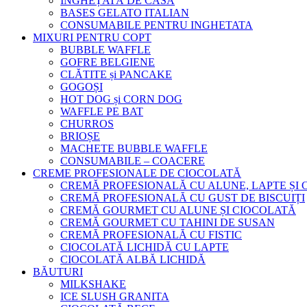
ÎNGHEȚATĂ DE CASA
BASES GELATO ITALIAN
CONSUMABILE PENTRU INGHETATA
MIXURI PENTRU COPT
BUBBLE WAFFLE
GOFRE BELGIENE
CLĂTITE și PANCAKE
GOGOȘI
HOT DOG și CORN DOG
WAFFLE PE BAT
CHURROS
BRIOȘE
MACHETE BUBBLE WAFFLE
CONSUMABILE – COACERE
CREME PROFESIONALE DE CIOCOLATĂ
CREMĂ PROFESIONALĂ CU ALUNE, LAPTE ȘI
CREMĂ PROFESIONALĂ CU GUST DE BISCUIȚI
CREMĂ GOURMET CU ALUNE ȘI CIOCOLATĂ
CREMĂ GOURMET CU TAHINI DE SUSAN
CREMĂ PROFESIONALĂ CU FISTIC
CIOCOLATĂ LICHIDĂ CU LAPTE
CIOCOLATĂ ALBĂ LICHIDĂ
BĂUTURI
MILKSHAKE
ICE SLUSH GRANITA