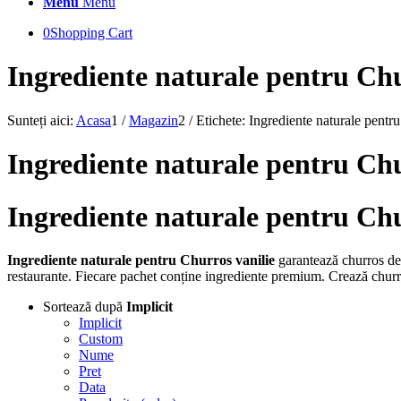
Menu
Menu
0
Shopping Cart
Ingrediente naturale pentru Chu
Sunteți aici:
Acasa
1
/
Magazin
2
/
Etichete: Ingrediente naturale pentr
Ingrediente naturale pentru Ch
Ingrediente naturale pentru Chu
Ingrediente naturale pentru Churros vanilie
garantează churros deli
restaurante. Fiecare pachet conține ingrediente premium. Crează churros
Sortează după
Implicit
Implicit
Custom
Nume
Pret
Data