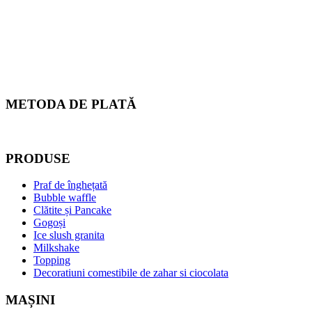
METODA DE PLATĂ
PRODUSE
Praf de înghețată
Bubble waffle
Clătite și Pancake
Gogoși
Ice slush granita
Milkshake
Topping
Decoratiuni comestibile de zahar si ciocolata
MAȘINI