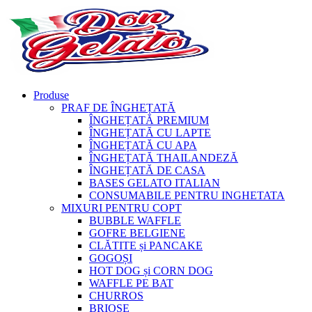
Produse
PRAF DE ÎNGHEȚATĂ
ÎNGHEȚATĂ PREMIUM
ÎNGHEȚATĂ CU LAPTE
ÎNGHEȚATĂ CU APA
ÎNGHEȚATĂ THAILANDEZĂ
ÎNGHEȚATĂ DE CASA
BASES GELATO ITALIAN
CONSUMABILE PENTRU INGHETATA
MIXURI PENTRU COPT
BUBBLE WAFFLE
GOFRE BELGIENE
CLĂTITE și PANCAKE
GOGOȘI
HOT DOG și CORN DOG
WAFFLE PE BAT
CHURROS
BRIOȘE