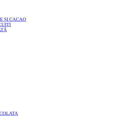
E ȘI CACAO
UIȚI
ATĂ
OCOLATA