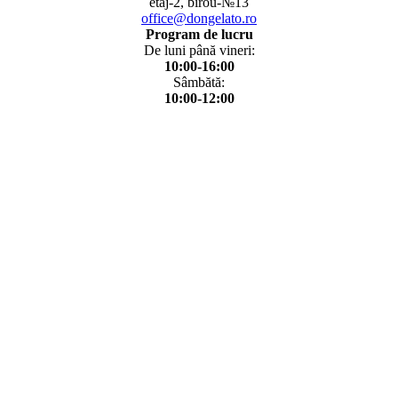
etaj-2, birou-№13
office@dongelato.ro
Program de lucru
De luni până vineri:
10:00-16:00
Sâmbătă:
10:00-12:00