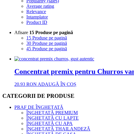
Popularity (sales)
Average rating
Relevance
Intamplator
Product ID
Afisare
15 Produse pe pagină
15 Produse pe pagină
30 Produse pe pagină
45 Produse pe pagină
Concentrat premix pentru Churros van
20.93
RON
ADAUGĂ ÎN COȘ
CATEGORII DE PRODUSE
PRAF DE ÎNGHEȚATĂ
ÎNGHEȚATĂ PREMIUM
ÎNGHEȚATĂ CU LAPTE
ÎNGHEȚATĂ CU APA
ÎNGHEȚATĂ THAILANDEZĂ