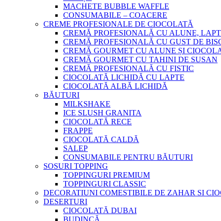
MACHETE BUBBLE WAFFLE
CONSUMABILE – COACERE
CREME PROFESIONALE DE CIOCOLATĂ
CREMĂ PROFESIONALĂ CU ALUNE, LAPT
CREMĂ PROFESIONALĂ CU GUST DE BISC
CREMĂ GOURMET CU ALUNE ȘI CIOCOL
CREMĂ GOURMET CU TAHINI DE SUSAN
CREMĂ PROFESIONALĂ CU FISTIC
CIOCOLATĂ LICHIDĂ CU LAPTE
CIOCOLATĂ ALBĂ LICHIDĂ
BĂUTURI
MILKSHAKE
ICE SLUSH GRANITA
CIOCOLATĂ RECE
FRAPPE
CIOCOLATĂ CALDĂ
SALEP
CONSUMABILE PENTRU BĂUTURI
SOSURI TOPPING
TOPPINGURI PREMIUM
TOPPINGURI CLASSIC
DECORATIUNI COMESTIBILE DE ZAHAR SI CI
DESERTURI
CIOCOLATĂ DUBAI
BUDINCĂ