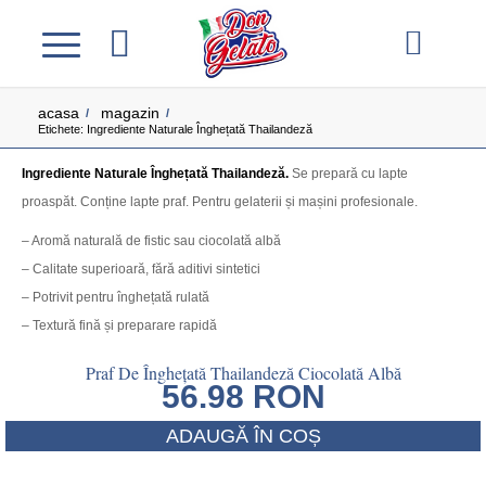
acasa
magazin
/
/
Etichete: Ingrediente Naturale Înghețată Thailandeză
Ingrediente Naturale Înghețată Thailandeză.
Se prepară cu lapte
proaspăt. Conține lapte praf. Pentru gelaterii și mașini profesionale.
– Aromă naturală de fistic sau ciocolată albă
– Calitate superioară, fără aditivi sintetici
– Potrivit pentru înghețată rulată
– Textură fină și preparare rapidă
Praf De Înghețată Thailandeză Ciocolată Albă
56.98
RON
ADAUGĂ ÎN COȘ