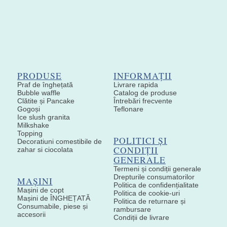
PRODUSE
INFORMAȚII
Praf de înghețată
Livrare rapida
Bubble waffle
Catalog de produse
Clătite și Pancake
Întrebări frecvente
Gogoși
Teflonare
Ice slush granita
Milkshake
Topping
POLITICI ȘI
Decoratiuni comestibile de
CONDIȚII
zahar si ciocolata
GENERALE
Termeni și condiții generale
Drepturile consumatorilor
MAȘINI
Politica de confidențialitate
Mașini de copt
Politica de cookie-uri
Mașini de ÎNGHEȚATĂ
Politica de returnare și
Consumabile, piese și
rambursare
accesorii
Condiții de livrare