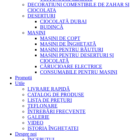
DECORATIUNI COMESTIBILE DE ZAHAR SI
CIOCOLATA
DESERTURI
CIOCOLATĂ DUBAI
BUDINCĂ
MAȘINI
MAȘINI DE COPT
MAȘINI DE ÎNGHEȚATĂ
MAȘINI PENTRU BĂUTURI
MAȘINI PENTRU DESERTURI ȘI
CIOCOLATĂ
CĂRUCIOARE ELECTRICE
CONSUMABILE PENTRU MAȘINI
Promotii
Utile
LIVRARE RAPIDĂ
CATALOG DE PRODUSE
LISTA DE PREȚURI
TEFLONARE
ÎNTREBĂRI FRECVENTE
GALERIE
VIDEO
ISTORIA ÎNGHEȚATEI
Despre noi
ÎNCEPUTUL