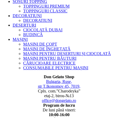
SOSURI TOPPING
TOPPINGURI PREMIUM
TOPPINGURI CLASSIC
DECORATIUNI
DECORATIUNI
DESERTURI
CIOCOLATĂ DUBAI
BUDINCĂ
MAȘINI
MAȘINI DE COPT
MAȘINI DE ÎNGHEȚATĂ
MAȘINI PENTRU DESERTURI ȘI CIOCOLATĂ
MAȘINI PENTRU BĂUTURI
CĂRUCIOARE ELECTRICE
CONSUMABILE PENTRU MAȘINI
Don Gelato Shop
Bulgaria, Ruse,
str T.Ikonomov 45, 7019,
Cplx. com.”Charodeyka”
etaj-2, birou-№13
office@dongelato.ro
Program de lucru
De luni până vineri:
10:00-16:00