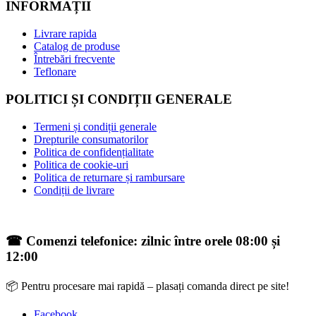
INFORMAȚII
Livrare rapida
Catalog de produse
Întrebări frecvente
Teflonare
POLITICI ȘI CONDIȚII GENERALE
Termeni și condiții generale
Drepturile consumatorilor
Politica de confidențialitate
Politica de cookie-uri
Politica de returnare și rambursare
Condiții de livrare
☎ Comenzi telefonice: zilnic între orele 08:00 și
12:00
📦 Pentru procesare mai rapidă – plasați comanda direct pe site!
Facebook