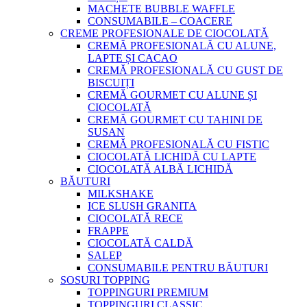
MACHETE BUBBLE WAFFLE
CONSUMABILE – COACERE
CREME PROFESIONALE DE CIOCOLATĂ
CREMĂ PROFESIONALĂ CU ALUNE,
LAPTE ȘI CACAO
CREMĂ PROFESIONALĂ CU GUST DE
BISCUIȚI
CREMĂ GOURMET CU ALUNE ȘI
CIOCOLATĂ
CREMĂ GOURMET CU TAHINI DE
SUSAN
CREMĂ PROFESIONALĂ CU FISTIC
CIOCOLATĂ LICHIDĂ CU LAPTE
CIOCOLATĂ ALBĂ LICHIDĂ
BĂUTURI
MILKSHAKE
ICE SLUSH GRANITA
CIOCOLATĂ RECE
FRAPPE
CIOCOLATĂ CALDĂ
SALEP
CONSUMABILE PENTRU BĂUTURI
SOSURI TOPPING
TOPPINGURI PREMIUM
TOPPINGURI CLASSIC