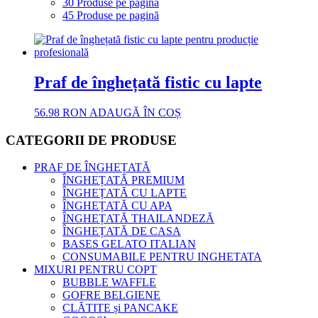
30 Produse pe pagină
45 Produse pe pagină
Praf de înghețată fistic cu lapte
56.98
RON
ADAUGĂ ÎN COȘ
CATEGORII DE PRODUSE
PRAF DE ÎNGHEȚATĂ
ÎNGHEȚATĂ PREMIUM
ÎNGHEȚATĂ CU LAPTE
ÎNGHEȚATĂ CU APA
ÎNGHEȚATĂ THAILANDEZĂ
ÎNGHEȚATĂ DE CASA
BASES GELATO ITALIAN
CONSUMABILE PENTRU INGHETATA
MIXURI PENTRU COPT
BUBBLE WAFFLE
GOFRE BELGIENE
CLĂTITE și PANCAKE