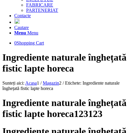
FABRICARE
PARTENERIAT
Contacte
Cautare
Menu
Menu
0
Shopping Cart
Ingrediente naturale înghețată
fistic lapte horeca
Sunteți aici:
Acasa
1
/
Magazin
2
/
Etichete: Ingrediente naturale
înghețată fistic lapte horeca
Ingrediente naturale înghețată
fistic lapte horeca123123
Ingrediente naturale înghețată