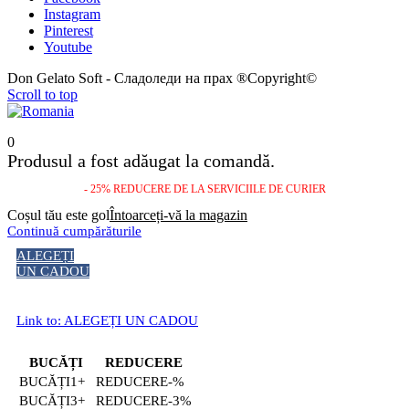
Instagram
Pinterest
Youtube
Don Gelato Soft - Сладоледи на прах ®Copyright©
Scroll to top
0
Produsul a fost adăugat la comandă.
- 25% REDUCERE DE LA SERVICIILE DE CURIER
Coșul tău este gol
Întoarceți-vă la magazin
Continuă cumpărăturile
ALEGEȚI
UN CADOU
Link to: ALEGEȚI UN CADOU
BUCĂȚI
REDUCERE
1+
-%
3+
-3%