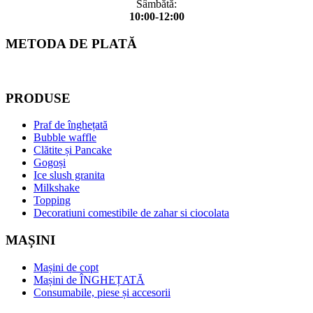
Sâmbătă:
10:00-12:00
METODA DE PLATĂ
PRODUSE
Praf de înghețată
Bubble waffle
Clătite și Pancake
Gogoși
Ice slush granita
Milkshake
Topping
Decoratiuni comestibile de zahar si ciocolata
MAȘINI
Mașini de copt
Mașini de ÎNGHEȚATĂ
Consumabile, piese și accesorii