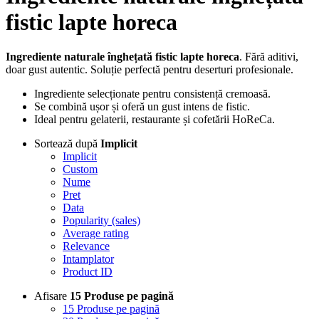
fistic lapte horeca
Ingrediente naturale înghețată fistic lapte horeca
. Fără aditivi,
doar gust autentic. Soluție perfectă pentru deserturi profesionale.
Ingrediente selecționate pentru consistență cremoasă.
Se combină ușor și oferă un gust intens de fistic.
Ideal pentru gelaterii, restaurante și cofetării HoReCa.
Sortează după
Implicit
Implicit
Custom
Nume
Pret
Data
Popularity (sales)
Average rating
Relevance
Intamplator
Product ID
Afisare
15 Produse pe pagină
15 Produse pe pagină