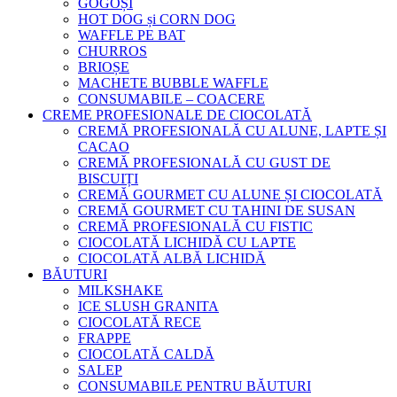
GOGOȘI
HOT DOG și CORN DOG
WAFFLE PE BAT
CHURROS
BRIOȘE
MACHETE BUBBLE WAFFLE
CONSUMABILE – COACERE
CREME PROFESIONALE DE CIOCOLATĂ
CREMĂ PROFESIONALĂ CU ALUNE, LAPTE ȘI
CACAO
CREMĂ PROFESIONALĂ CU GUST DE
BISCUIȚI
CREMĂ GOURMET CU ALUNE ȘI CIOCOLATĂ
CREMĂ GOURMET CU TAHINI DE SUSAN
CREMĂ PROFESIONALĂ CU FISTIC
CIOCOLATĂ LICHIDĂ CU LAPTE
CIOCOLATĂ ALBĂ LICHIDĂ
BĂUTURI
MILKSHAKE
ICE SLUSH GRANITA
CIOCOLATĂ RECE
FRAPPE
CIOCOLATĂ CALDĂ
SALEP
CONSUMABILE PENTRU BĂUTURI