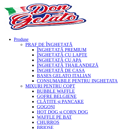
Produse
PRAF DE ÎNGHEȚATĂ
ÎNGHEȚATĂ PREMIUM
ÎNGHEȚATĂ CU LAPTE
ÎNGHEȚATĂ CU APA
ÎNGHEȚATĂ THAILANDEZĂ
ÎNGHEȚATĂ DE CASA
BASES GELATO ITALIAN
CONSUMABILE PENTRU INGHETATA
MIXURI PENTRU COPT
BUBBLE WAFFLE
GOFRE BELGIENE
CLĂTITE și PANCAKE
GOGOȘI
HOT DOG și CORN DOG
WAFFLE PE BAT
CHURROS
BRIOȘE