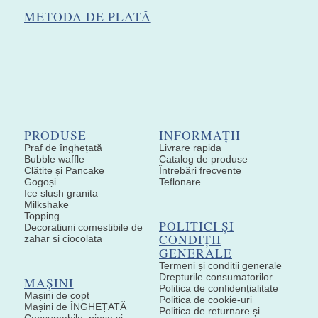
METODA DE PLATĂ
PRODUSE
INFORMAȚII
Praf de înghețată
Livrare rapida
Bubble waffle
Catalog de produse
Clătite și Pancake
Întrebări frecvente
Gogoși
Teflonare
Ice slush granita
Milkshake
Topping
POLITICI ȘI
Decoratiuni comestibile de
CONDIȚII
zahar si ciocolata
GENERALE
Termeni și condiții generale
Drepturile consumatorilor
MAȘINI
Politica de confidențialitate
Mașini de copt
Politica de cookie-uri
Mașini de ÎNGHEȚATĂ
Politica de returnare și