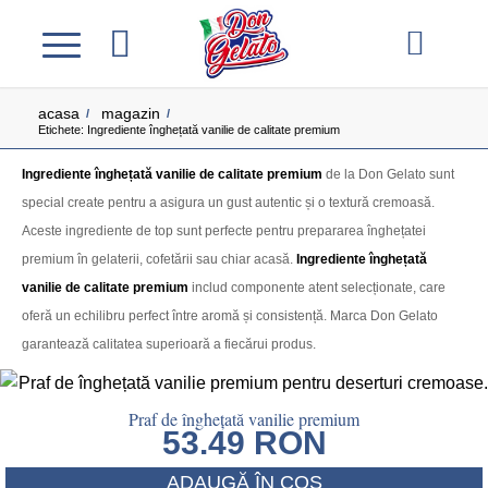
acasa
magazin
/
/
Etichete: Ingrediente înghețată vanilie de calitate premium
Ingrediente înghețată vanilie de calitate premium
de la Don Gelato sunt
special create pentru a asigura un gust autentic și o textură cremoasă.
Aceste ingrediente de top sunt perfecte pentru prepararea înghețatei
premium în gelaterii, cofetării sau chiar acasă.
Ingrediente înghețată
vanilie de calitate premium
includ componente atent selecționate, care
oferă un echilibru perfect între aromă și consistență. Marca Don Gelato
garantează calitatea superioară a fiecărui produs.
Praf de înghețată vanilie premium
53.49
RON
ADAUGĂ ÎN COȘ