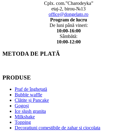
Cplx. com.”Charodeyka”
etaj-2, birou-№13
office@dongelato.ro
Program de lucru
De luni până vineri:
10:00-16:00
Sâmbătă:
10:00-12:00
METODA DE PLATĂ
PRODUSE
Praf de înghețată
Bubble waffle
Clătite și Pancake
Gogoși
Ice slush granita
Milkshake
Topping
Decoratiuni comestibile de zahar si ciocolata