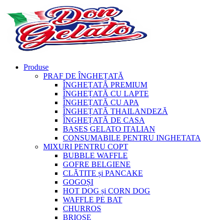
Produse
PRAF DE ÎNGHEȚATĂ
ÎNGHEȚATĂ PREMIUM
ÎNGHEȚATĂ CU LAPTE
ÎNGHEȚATĂ CU APA
ÎNGHEȚATĂ THAILANDEZĂ
ÎNGHEȚATĂ DE CASA
BASES GELATO ITALIAN
CONSUMABILE PENTRU INGHETATA
MIXURI PENTRU COPT
BUBBLE WAFFLE
GOFRE BELGIENE
CLĂTITE și PANCAKE
GOGOȘI
HOT DOG și CORN DOG
WAFFLE PE BAT
CHURROS
BRIOȘE