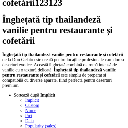
cofetării123123
Înghețată tip thailandeză
vanilie pentru restaurante și
cofetării
Înghețată tip thailandeză vanilie pentru restaurante și cofetării
de la Don Gelato este creată pentru locațiile profesionale care doresc
deserturi exotice. Această înghețată combină o aromă intensă de
vanilie cu o textură delicată.
Înghețată tip thailandeză vanilie
pentru restaurante și cofetării
este simplu de preparat și
compatibilă cu diverse aparate, fiind perfectă pentru deserturi
premium.
Sortează după
Implicit
Implicit
Custom
Nume
Pret
Data
Popularity (sales)