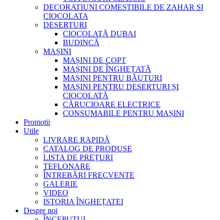
DECORATIUNI COMESTIBILE DE ZAHAR SI
CIOCOLATA
DESERTURI
CIOCOLATĂ DUBAI
BUDINCĂ
MAȘINI
MAȘINI DE COPT
MAȘINI DE ÎNGHEȚATĂ
MAȘINI PENTRU BĂUTURI
MAȘINI PENTRU DESERTURI ȘI
CIOCOLATĂ
CĂRUCIOARE ELECTRICE
CONSUMABILE PENTRU MAȘINI
Promotii
Utile
LIVRARE RAPIDĂ
CATALOG DE PRODUSE
LISTA DE PREȚURI
TEFLONARE
ÎNTREBĂRI FRECVENTE
GALERIE
VIDEO
ISTORIA ÎNGHEȚATEI
Despre noi
ÎNCEPUTUL