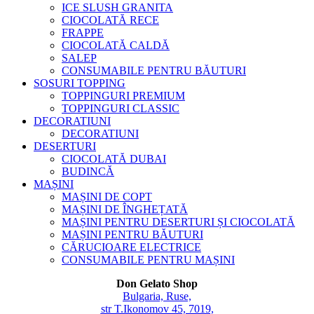
ICE SLUSH GRANITA
CIOCOLATĂ RECE
FRAPPE
CIOCOLATĂ CALDĂ
SALEP
CONSUMABILE PENTRU BĂUTURI
SOSURI TOPPING
TOPPINGURI PREMIUM
TOPPINGURI CLASSIC
DECORATIUNI
DECORATIUNI
DESERTURI
CIOCOLATĂ DUBAI
BUDINCĂ
MAȘINI
MAȘINI DE COPT
MAȘINI DE ÎNGHEȚATĂ
MAȘINI PENTRU DESERTURI ȘI CIOCOLATĂ
MAȘINI PENTRU BĂUTURI
CĂRUCIOARE ELECTRICE
CONSUMABILE PENTRU MAȘINI
Don Gelato Shop
Bulgaria, Ruse,
str T.Ikonomov 45, 7019,