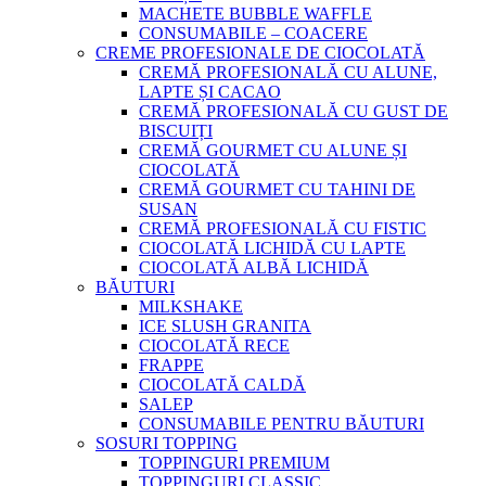
MACHETE BUBBLE WAFFLE
CONSUMABILE – COACERE
CREME PROFESIONALE DE CIOCOLATĂ
CREMĂ PROFESIONALĂ CU ALUNE,
LAPTE ȘI CACAO
CREMĂ PROFESIONALĂ CU GUST DE
BISCUIȚI
CREMĂ GOURMET CU ALUNE ȘI
CIOCOLATĂ
CREMĂ GOURMET CU TAHINI DE
SUSAN
CREMĂ PROFESIONALĂ CU FISTIC
CIOCOLATĂ LICHIDĂ CU LAPTE
CIOCOLATĂ ALBĂ LICHIDĂ
BĂUTURI
MILKSHAKE
ICE SLUSH GRANITA
CIOCOLATĂ RECE
FRAPPE
CIOCOLATĂ CALDĂ
SALEP
CONSUMABILE PENTRU BĂUTURI
SOSURI TOPPING
TOPPINGURI PREMIUM
TOPPINGURI CLASSIC