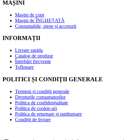
MAȘINI
Mașini de copt
Mașini de ÎNGHEȚATĂ
Consumabile, piese și accesorii
INFORMAȚII
Livrare rapida
Catalog de produse
Întrebări frecvente
Teflonare
POLITICI ȘI CONDIȚII GENERALE
Termeni și condiții generale
Drepturile consumatorilor
Politica de confidențialitate
Politica de cookie-uri
Politica de returnare și rambursare
Condiții de livrare