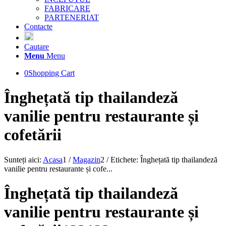
FABRICARE
PARTENERIAT
Contacte
Cautare
Menu
Menu
0
Shopping Cart
Înghețată tip thailandeză
vanilie pentru restaurante și
cofetării
Sunteți aici:
Acasa
1
/
Magazin
2
/
Etichete: Înghețată tip thailandeză
vanilie pentru restaurante și cofe...
Înghețată tip thailandeză
vanilie pentru restaurante și