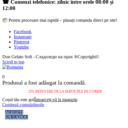
☎ Comenzi telefonice: zilnic între orele 08:00 și
12:00
📦 Pentru procesare mai rapidă – plasați comanda direct pe site!
Facebook
Instagram
Pinterest
Youtube
Don Gelato Soft - Сладоледи на прах ®Copyright©
Scroll to top
0
Produsul a fost adăugat la comandă.
- 25% REDUCERE DE LA SERVICIILE DE CURIER
Coșul tău este gol
Întoarceți-vă la magazin
Continuă cumpărăturile
ALEGEȚI
UN CADOU