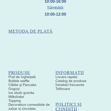
10:00-16:00
Sâmbătă:
10:00-12:00
METODA DE PLATĂ
PRODUSE
INFORMAȚII
Praf de înghețată
Livrare rapida
Bubble waffle
Catalog de produse
Clătite și Pancake
Întrebări frecvente
Gogoși
Teflonare
Ice slush granita
Milkshake
Topping
POLITICI ȘI
Decoratiuni comestibile de
CONDIȚII
zahar si ciocolata