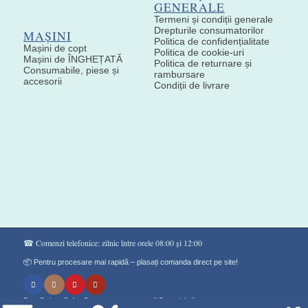
GENERALE
Termeni și condiții generale
Drepturile consumatorilor
MAȘINI
Politica de confidențialitate
Mașini de copt
Politica de cookie-uri
Mașini de ÎNGHEȚATĂ
Politica de returnare și
Consumabile, piese și
rambursare
accesorii
Condiții de livrare
☎ Comenzi telefonice: zilnic între orele 08:00 și 12:00
📦 Pentru procesare mai rapidă – plasați comanda direct pe site!
Don Gelato Soft - Сладоледи на прах ®Copyright©