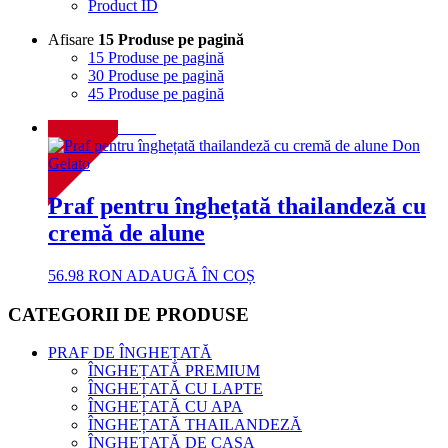
Product ID
Afisare
15 Produse pe pagină
15 Produse pe pagină
30 Produse pe pagină
45 Produse pe pagină
NOU!
Praf pentru înghețată thailandeză cu
cremă de alune
56.98
RON
ADAUGĂ ÎN COȘ
CATEGORII DE PRODUSE
PRAF DE ÎNGHEȚATĂ
ÎNGHEȚATĂ PREMIUM
ÎNGHEȚATĂ CU LAPTE
ÎNGHEȚATĂ CU APA
ÎNGHEȚATĂ THAILANDEZĂ
ÎNGHEȚATĂ DE CASA