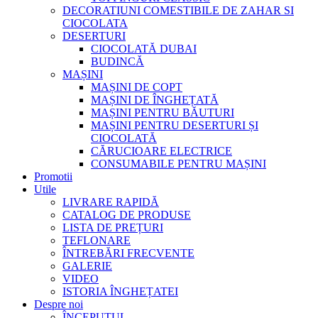
DECORATIUNI COMESTIBILE DE ZAHAR SI
CIOCOLATA
DESERTURI
CIOCOLATĂ DUBAI
BUDINCĂ
MAȘINI
MAȘINI DE COPT
MAȘINI DE ÎNGHEȚATĂ
MAȘINI PENTRU BĂUTURI
MAȘINI PENTRU DESERTURI ȘI
CIOCOLATĂ
CĂRUCIOARE ELECTRICE
CONSUMABILE PENTRU MAȘINI
Promotii
Utile
LIVRARE RAPIDĂ
CATALOG DE PRODUSE
LISTA DE PREȚURI
TEFLONARE
ÎNTREBĂRI FRECVENTE
GALERIE
VIDEO
ISTORIA ÎNGHEȚATEI
Despre noi
ÎNCEPUTUL