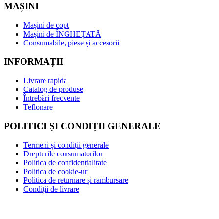
MAȘINI
Mașini de copt
Mașini de ÎNGHEȚATĂ
Consumabile, piese și accesorii
INFORMAȚII
Livrare rapida
Catalog de produse
Întrebări frecvente
Teflonare
POLITICI ȘI CONDIȚII GENERALE
Termeni și condiții generale
Drepturile consumatorilor
Politica de confidențialitate
Politica de cookie-uri
Politica de returnare și rambursare
Condiții de livrare