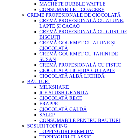
MACHETE BUBBLE WAFFLE
CONSUMABILE – COACERE
CREME PROFESIONALE DE CIOCOLATĂ
CREMĂ PROFESIONALĂ CU ALUNE,
LAPTE ȘI CACAO
CREMĂ PROFESIONALĂ CU GUST DE
BISCUIȚI
CREMĂ GOURMET CU ALUNE ȘI
CIOCOLATĂ
CREMĂ GOURMET CU TAHINI DE
SUSAN
CREMĂ PROFESIONALĂ CU FISTIC
CIOCOLATĂ LICHIDĂ CU LAPTE
CIOCOLATĂ ALBĂ LICHIDĂ
BĂUTURI
MILKSHAKE
ICE SLUSH GRANITA
CIOCOLATĂ RECE
FRAPPE
CIOCOLATĂ CALDĂ
SALEP
CONSUMABILE PENTRU BĂUTURI
SOSURI TOPPING
TOPPINGURI PREMIUM
TOPPINGURI CLASSIC