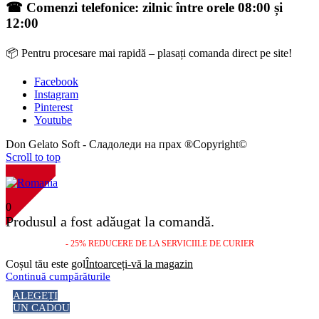
☎ Comenzi telefonice: zilnic între orele 08:00 și
12:00
📦 Pentru procesare mai rapidă – plasați comanda direct pe site!
Facebook
Instagram
Pinterest
Youtube
Don Gelato Soft - Сладоледи на прах ®Copyright©
Scroll to top
NOU!
0
Produsul a fost adăugat la comandă.
- 25% REDUCERE DE LA SERVICIILE DE CURIER
Coșul tău este gol
Întoarceți-vă la magazin
Continuă cumpărăturile
ALEGEȚI
UN CADOU