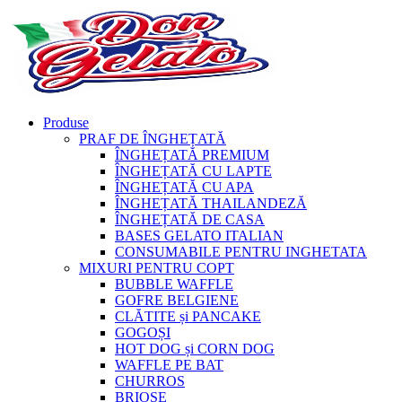
Produse
PRAF DE ÎNGHEȚATĂ
ÎNGHEȚATĂ PREMIUM
ÎNGHEȚATĂ CU LAPTE
ÎNGHEȚATĂ CU APA
ÎNGHEȚATĂ THAILANDEZĂ
ÎNGHEȚATĂ DE CASA
BASES GELATO ITALIAN
CONSUMABILE PENTRU INGHETATA
MIXURI PENTRU COPT
BUBBLE WAFFLE
GOFRE BELGIENE
CLĂTITE și PANCAKE
GOGOȘI
HOT DOG și CORN DOG
WAFFLE PE BAT
CHURROS
BRIOȘE