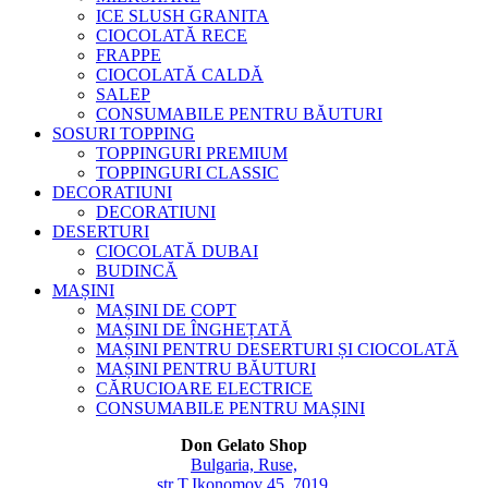
ICE SLUSH GRANITA
CIOCOLATĂ RECE
FRAPPE
CIOCOLATĂ CALDĂ
SALEP
CONSUMABILE PENTRU BĂUTURI
SOSURI TOPPING
TOPPINGURI PREMIUM
TOPPINGURI CLASSIC
DECORATIUNI
DECORATIUNI
DESERTURI
CIOCOLATĂ DUBAI
BUDINCĂ
MAȘINI
MAȘINI DE COPT
MAȘINI DE ÎNGHEȚATĂ
MAȘINI PENTRU DESERTURI ȘI CIOCOLATĂ
MAȘINI PENTRU BĂUTURI
CĂRUCIOARE ELECTRICE
CONSUMABILE PENTRU MAȘINI
Don Gelato Shop
Bulgaria, Ruse,
str T.Ikonomov 45, 7019,