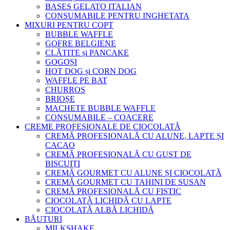
BASES GELATO ITALIAN
CONSUMABILE PENTRU INGHETATA
MIXURI PENTRU COPT
BUBBLE WAFFLE
GOFRE BELGIENE
CLĂTITE și PANCAKE
GOGOȘI
HOT DOG și CORN DOG
WAFFLE PE BAT
CHURROS
BRIOȘE
MACHETE BUBBLE WAFFLE
CONSUMABILE – COACERE
CREME PROFESIONALE DE CIOCOLATĂ
CREMĂ PROFESIONALĂ CU ALUNE, LAPTE ȘI
CACAO
CREMĂ PROFESIONALĂ CU GUST DE
BISCUIȚI
CREMĂ GOURMET CU ALUNE ȘI CIOCOLATĂ
CREMĂ GOURMET CU TAHINI DE SUSAN
CREMĂ PROFESIONALĂ CU FISTIC
CIOCOLATĂ LICHIDĂ CU LAPTE
CIOCOLATĂ ALBĂ LICHIDĂ
BĂUTURI
MILKSHAKE