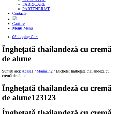
FABRICARE
PARTENERIAT
Contacte
Cautare
Menu
Menu
0
Shopping Cart
Înghețată thailandeză cu cremă
de alune
Sunteți aici:
Acasa
1
/
Magazin
2
/
Etichete: Înghețată thailandeză cu
cremă de alune
Înghețată thailandeză cu cremă
de alune123123
Înghețată thailandeză cu cremă