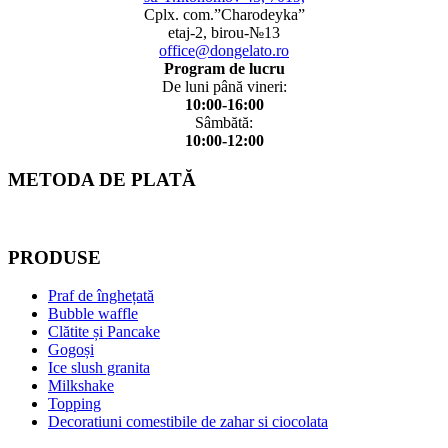
Cplx. com.”Charodeyka”
etaj-2, birou-№13
office@dongelato.ro
Program de lucru
De luni până vineri:
10:00-16:00
Sâmbătă:
10:00-12:00
METODA DE PLATĂ
PRODUSE
Praf de înghețată
Bubble waffle
Clătite și Pancake
Gogoși
Ice slush granita
Milkshake
Topping
Decoratiuni comestibile de zahar si ciocolata