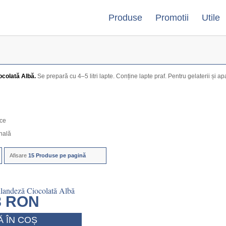
Produse
Promotii
Utile
ocolată Albă.
Se prepară cu 4–5 litri lapte. Conține lapte praf. Pentru gelaterii și a
ece
onală
Afisare
15 Produse pe pagină
ilandeză Ciocolată Albă
8
RON
 ÎN COȘ