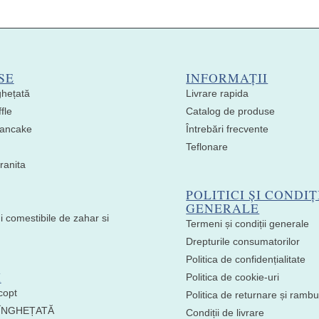
SE
INFORMAȚII
ghețată
Livrare rapida
fle
Catalog de produse
 Pancake
Întrebări frecvente
Teflonare
ranita
POLITICI ȘI CONDIȚ
GENERALE
i comestibile de zahar si
Termeni și condiții generale
Drepturile consumatorilor
Politica de confidențialitate
I
Politica de cookie-uri
copt
Politica de returnare și ramb
 ÎNGHEȚATĂ
Condiții de livrare