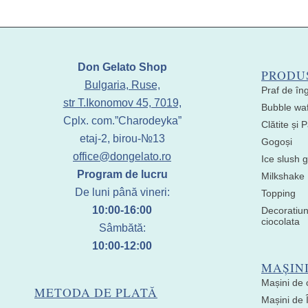
Don Gelato Shop
PRODU
Bulgaria, Ruse,
Praf de în
str T.Ikonomov 45, 7019,
Bubble waf
Cplx. com.”Charodeyka”
Clătite și
etaj-2, birou-№13
Gogoși
office@dongelato.ro
Ice slush g
Program de lucru
Milkshake
De luni până vineri:
Topping
10:00-16:00
Decoratiun
ciocolata
Sâmbătă:
10:00-12:00
MAȘIN
Mașini de 
METODA DE PLATĂ
Mașini de