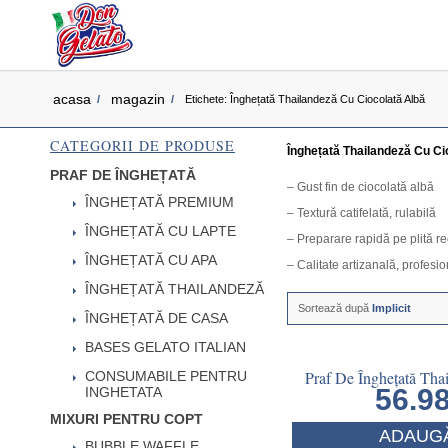
acasa
magazin
/
/
Etichete: Înghețată Thailandeză Cu Ciocolată Albă
CATEGORII DE PRODUSE
Înghețată Thailandeză Cu Ci
PRAF DE ÎNGHEȚATĂ
– Gust fin de ciocolată albă
ÎNGHEȚATĂ PREMIUM
– Textură catifelată, rulabilă
ÎNGHEȚATĂ CU LAPTE
– Preparare rapidă pe plită r
ÎNGHEȚATĂ CU APA
– Calitate artizanală, profesi
ÎNGHEȚATĂ THAILANDEZĂ
Sortează după
Implicit
ÎNGHEȚATĂ DE CASA
BASES GELATO ITALIAN
Praf De Înghețată Tha
CONSUMABILE PENTRU
56.9
INGHETATA
MIXURI PENTRU COPT
ADAUGĂ
BUBBLE WAFFLE