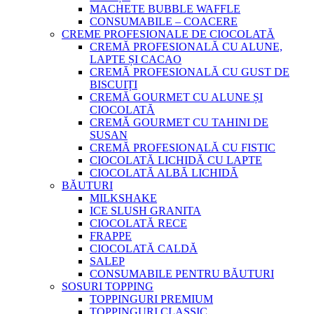
MACHETE BUBBLE WAFFLE
CONSUMABILE – COACERE
CREME PROFESIONALE DE CIOCOLATĂ
CREMĂ PROFESIONALĂ CU ALUNE,
LAPTE ȘI CACAO
CREMĂ PROFESIONALĂ CU GUST DE
BISCUIȚI
CREMĂ GOURMET CU ALUNE ȘI
CIOCOLATĂ
CREMĂ GOURMET CU TAHINI DE
SUSAN
CREMĂ PROFESIONALĂ CU FISTIC
CIOCOLATĂ LICHIDĂ CU LAPTE
CIOCOLATĂ ALBĂ LICHIDĂ
BĂUTURI
MILKSHAKE
ICE SLUSH GRANITA
CIOCOLATĂ RECE
FRAPPE
CIOCOLATĂ CALDĂ
SALEP
CONSUMABILE PENTRU BĂUTURI
SOSURI TOPPING
TOPPINGURI PREMIUM
TOPPINGURI CLASSIC