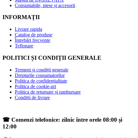
Consumabile, piese și accesorii
INFORMAȚII
Livrare rapida
Catalog de produse
Întrebări frecvente
Teflonare
POLITICI ȘI CONDIȚII GENERALE
Termeni și condiții generale
Drepturile consumatorilor
Politica de confidențialitate
Politica de cookie-uri
Politica de returnare și rambursare
Condiții de livrare
☎ Comenzi telefonice: zilnic între orele 08:00 și
12:00