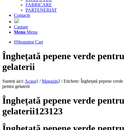
FABRICARE
PARTENERIAT
Contacte
Cautare
Menu
Menu
0
Shopping Cart
Înghețată pepene verde pentru
gelaterii
Sunteți aici:
Acasa
1
/
Magazin
2
/
Etichete: Înghețată pepene verde
pentru gelaterii
Înghețată pepene verde pentru
gelaterii123123
Înghețată pepene verde pentru