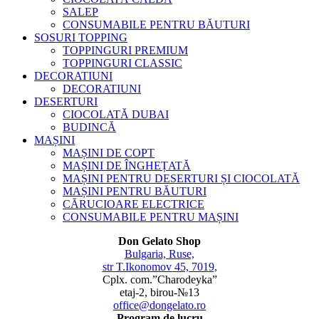
SALEP
CONSUMABILE PENTRU BĂUTURI
SOSURI TOPPING
TOPPINGURI PREMIUM
TOPPINGURI CLASSIC
DECORATIUNI
DECORATIUNI
DESERTURI
CIOCOLATĂ DUBAI
BUDINCĂ
MAȘINI
MAȘINI DE COPT
MAȘINI DE ÎNGHEȚATĂ
MAȘINI PENTRU DESERTURI ȘI CIOCOLATĂ
MAȘINI PENTRU BĂUTURI
CĂRUCIOARE ELECTRICE
CONSUMABILE PENTRU MAȘINI
Don Gelato Shop
Bulgaria, Ruse,
str T.Ikonomov 45, 7019,
Cplx. com.”Charodeyka”
etaj-2, birou-№13
office@dongelato.ro
Program de lucru