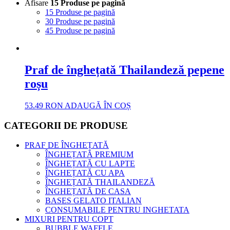
Afisare
15 Produse pe pagină
15 Produse pe pagină
30 Produse pe pagină
45 Produse pe pagină
Praf de înghețată Thailandeză pepene
roșu
53.49
RON
ADAUGĂ ÎN COȘ
CATEGORII DE PRODUSE
PRAF DE ÎNGHEȚATĂ
ÎNGHEȚATĂ PREMIUM
ÎNGHEȚATĂ CU LAPTE
ÎNGHEȚATĂ CU APA
ÎNGHEȚATĂ THAILANDEZĂ
ÎNGHEȚATĂ DE CASA
BASES GELATO ITALIAN
CONSUMABILE PENTRU INGHETATA
MIXURI PENTRU COPT
BUBBLE WAFFLE