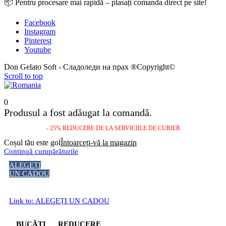
📦 Pentru procesare mai rapidă – plasați comanda direct pe site!
Facebook
Instagram
Pinterest
Youtube
Don Gelato Soft - Сладоледи на прах ®Copyright©
Scroll to top
0
Produsul a fost adăugat la comandă.
- 25% REDUCERE DE LA SERVICIILE DE CURIER
Coșul tău este gol
Întoarceți-vă la magazin
Continuă cumpărăturile
ALEGEȚI
UN CADOU
Link to: ALEGEȚI UN CADOU
BUCĂȚI
REDUCERE