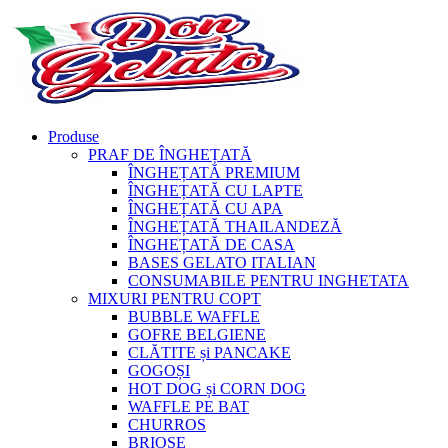
Produse
PRAF DE ÎNGHEȚATĂ
ÎNGHEȚATĂ PREMIUM
ÎNGHEȚATĂ CU LAPTE
ÎNGHEȚATĂ CU APA
ÎNGHEȚATĂ THAILANDEZĂ
ÎNGHEȚATĂ DE CASA
BASES GELATO ITALIAN
CONSUMABILE PENTRU INGHETATA
MIXURI PENTRU COPT
BUBBLE WAFFLE
GOFRE BELGIENE
CLĂTITE și PANCAKE
GOGOȘI
HOT DOG și CORN DOG
WAFFLE PE BAT
CHURROS
BRIOȘE