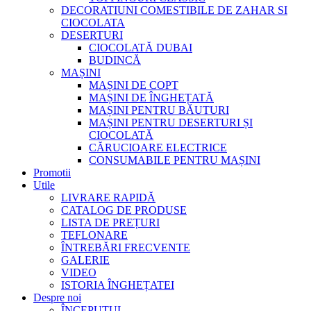
DECORATIUNI COMESTIBILE DE ZAHAR SI
CIOCOLATA
DESERTURI
CIOCOLATĂ DUBAI
BUDINCĂ
MAȘINI
MAȘINI DE COPT
MAȘINI DE ÎNGHEȚATĂ
MAȘINI PENTRU BĂUTURI
MAȘINI PENTRU DESERTURI ȘI
CIOCOLATĂ
CĂRUCIOARE ELECTRICE
CONSUMABILE PENTRU MAȘINI
Promotii
Utile
LIVRARE RAPIDĂ
CATALOG DE PRODUSE
LISTA DE PREȚURI
TEFLONARE
ÎNTREBĂRI FRECVENTE
GALERIE
VIDEO
ISTORIA ÎNGHEȚATEI
Despre noi
ÎNCEPUTUL