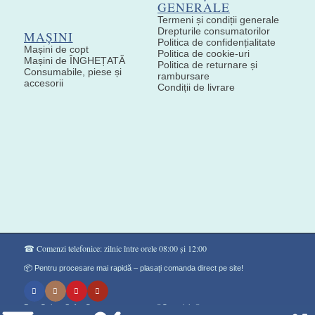
GENERALE
Termeni și condiții generale
Drepturile consumatorilor
MAȘINI
Politica de confidențialitate
Mașini de copt
Politica de cookie-uri
Mașini de ÎNGHEȚATĂ
Politica de returnare și
Consumabile, piese și
rambursare
accesorii
Condiții de livrare
☎ Comenzi telefonice: zilnic între orele 08:00 și 12:00
📦 Pentru procesare mai rapidă – plasați comanda direct pe site!
Don Gelato Soft - Сладоледи на прах ®Copyright©