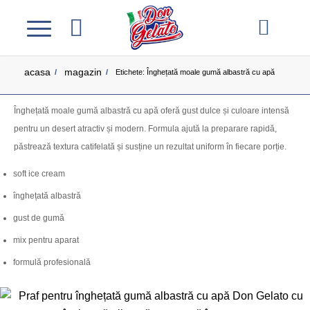
acasa
magazin
/
/
Etichete: Înghețată moale gumă albastră cu apă
Înghețată moale gumă albastră cu apă oferă gust dulce și culoare intensă
pentru un desert atractiv și modern. Formula ajută la preparare rapidă,
păstrează textura catifelată și susține un rezultat uniform în fiecare porție.
soft ice cream
înghețată albastră
gust de gumă
mix pentru aparat
formulă profesională