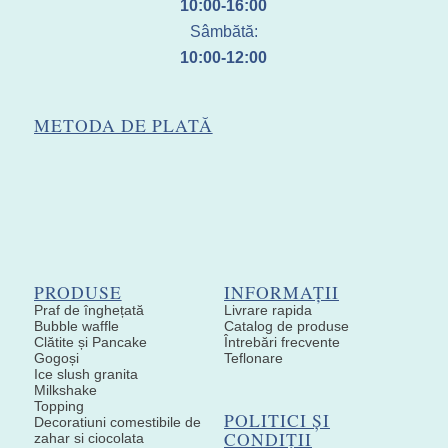
10:00-16:00
Sâmbătă:
10:00-12:00
METODA DE PLATĂ
PRODUSE
INFORMAȚII
Praf de înghețată
Livrare rapida
Bubble waffle
Catalog de produse
Clătite și Pancake
Întrebări frecvente
Gogoși
Teflonare
Ice slush granita
Milkshake
Topping
POLITICI ȘI
Decoratiuni comestibile de
CONDIȚII
zahar si ciocolata