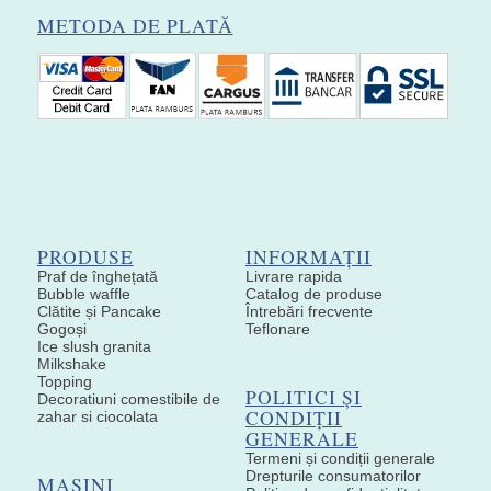
METODA DE PLATĂ
PRODUSE
INFORMAȚII
Praf de înghețată
Livrare rapida
Bubble waffle
Catalog de produse
Clătite și Pancake
Întrebări frecvente
Gogoși
Teflonare
Ice slush granita
Milkshake
Topping
POLITICI ȘI
Decoratiuni comestibile de
CONDIȚII
zahar si ciocolata
GENERALE
Termeni și condiții generale
Drepturile consumatorilor
MAȘINI