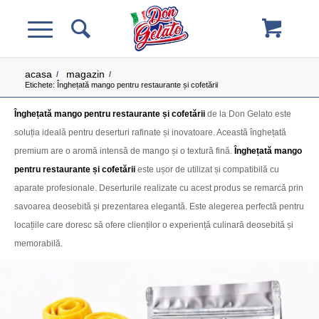
acasa
magazin
/
/
Etichete: Înghețată mango pentru restaurante și cofetării
Înghețată mango pentru restaurante și cofetării
de la Don Gelato este
soluția ideală pentru deserturi rafinate și inovatoare. Această înghețată
premium are o aromă intensă de mango și o textură fină.
Înghețată mango
pentru restaurante și cofetării
este ușor de utilizat și compatibilă cu
aparate profesionale. Deserturile realizate cu acest produs se remarcă prin
savoarea deosebită și prezentarea elegantă. Este alegerea perfectă pentru
locațiile care doresc să ofere clienților o experiență culinară deosebită și
memorabilă.