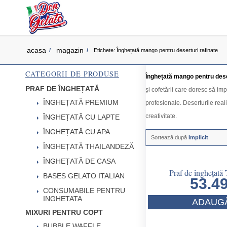
acasa
magazin
/
/
Etichete: Înghețată mango pentru deserturi rafinate
CATEGORII DE PRODUSE
Înghețată mango pentru dese
PRAF DE ÎNGHEȚATĂ
și cofetării care doresc să imp
ÎNGHEȚATĂ PREMIUM
profesionale. Deserturile real
creativitate.
ÎNGHEȚATĂ CU LAPTE
ÎNGHEȚATĂ CU APA
Sortează după
Implicit
ÎNGHEȚATĂ THAILANDEZĂ
ÎNGHEȚATĂ DE CASA
Praf de înghețată
BASES GELATO ITALIAN
53.4
CONSUMABILE PENTRU
INGHETATA
ADAUGĂ
MIXURI PENTRU COPT
BUBBLE WAFFLE