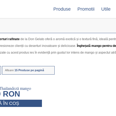
Produse
Promotii
Utile
rturi rafinate
de la Don Gelato oferă o aromă exotică și o textură fină, ideală pent
resioneze clienții cu deserturi inovatoare și delicioase.
Înghețată mango pentru des
izate cu acest produs ies în evidență prin gustul lor intens de mango și aspectul atră
Afisare
15 Produse pe pagină
 Thailandeză mango
9
RON
 ÎN COȘ