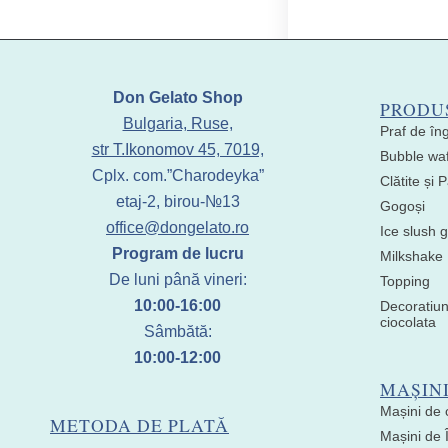
Don Gelato Shop
PRODU
Bulgaria, Ruse,
Praf de în
str T.Ikonomov 45, 7019,
Bubble waf
Cplx. com.”Charodeyka”
Clătite și
etaj-2, birou-№13
Gogoși
office@dongelato.ro
Ice slush g
Program de lucru
Milkshake
De luni până vineri:
Topping
10:00-16:00
Decoratiun
ciocolata
Sâmbătă:
10:00-12:00
MAȘIN
Mașini de 
METODA DE PLATĂ
Mașini de