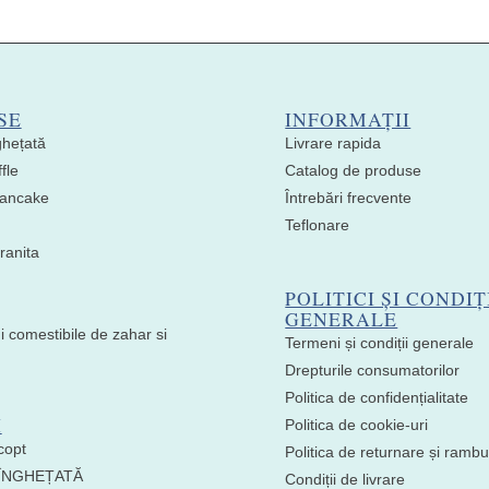
SE
INFORMAȚII
ghețată
Livrare rapida
fle
Catalog de produse
 Pancake
Întrebări frecvente
Teflonare
ranita
POLITICI ȘI CONDIȚ
GENERALE
i comestibile de zahar si
Termeni și condiții generale
Drepturile consumatorilor
Politica de confidențialitate
I
Politica de cookie-uri
copt
Politica de returnare și ramb
 ÎNGHEȚATĂ
Condiții de livrare