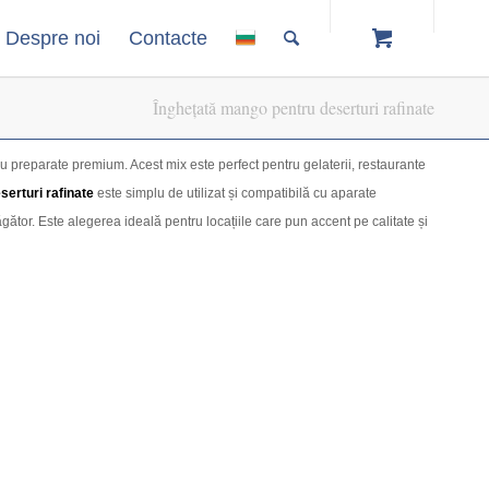
Despre noi
Contacte
Înghețată mango pentru deserturi rafinate
ru preparate premium. Acest mix este perfect pentru gelaterii, restaurante
erturi rafinate
este simplu de utilizat și compatibilă cu aparate
gător. Este alegerea ideală pentru locațiile care pun accent pe calitate și