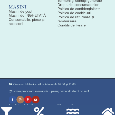
Termeni și condiții generale
Drepturile consumatorilor
MAȘINI
Politica de confidențialitate
Mașini de copt
Politica de cookie-uri
Mașini de ÎNGHEȚATĂ
Politica de returnare și
Consumabile, piese și
rambursare
accesorii
Condiții de livrare
☎ Comenzi telefonice: zilnic între orele 08:00 și 12:00
📦 Pentru procesare mai rapidă – plasați comanda direct pe site!
Don Gelato Soft - Сладоледи на прах ®Copyright©