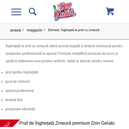
acasa
magazin
/
/
Etichete: Înghețată la praf cu zmeură
Înghețată la praf cu zmeură oferă aromă bogată și textură cremoasă pentru
preparare profesională la aparat. Formula simplifică procesul de lucru și
ajută la obținerea unui produs uniform, stabil și atractiv pentru servire.
praf pentru înghețată
gust de zmeură
aparat profesional
textură fină
preparare eficientă
NOU!