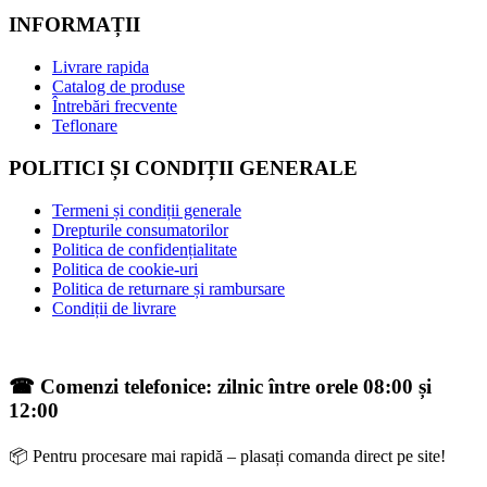
INFORMAȚII
Livrare rapida
Catalog de produse
Întrebări frecvente
Teflonare
POLITICI ȘI CONDIȚII GENERALE
Termeni și condiții generale
Drepturile consumatorilor
Politica de confidențialitate
Politica de cookie-uri
Politica de returnare și rambursare
Condiții de livrare
☎ Comenzi telefonice: zilnic între orele 08:00 și
12:00
📦 Pentru procesare mai rapidă – plasați comanda direct pe site!