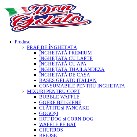
Produse
PRAF DE ÎNGHEȚATĂ
ÎNGHEȚATĂ PREMIUM
ÎNGHEȚATĂ CU LAPTE
ÎNGHEȚATĂ CU APA
ÎNGHEȚATĂ THAILANDEZĂ
ÎNGHEȚATĂ DE CASA
BASES GELATO ITALIAN
CONSUMABILE PENTRU INGHETATA
MIXURI PENTRU COPT
BUBBLE WAFFLE
GOFRE BELGIENE
CLĂTITE și PANCAKE
GOGOȘI
HOT DOG și CORN DOG
WAFFLE PE BAT
CHURROS
BRIOȘE