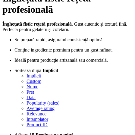
profesională
Înghețată fistic rețetă profesională
. Gust autentic și textură fină.
Perfectă pentru gelaterii și cofetării.
Se prepară rapid, asigurând consistență optimă.
Conține ingrediente premium pentru un gust rafinat.
Ideală pentru producție artizanală sau comercială.
Sortează după
Implicit
Implicit
Custom
Nume
Pret
Data
Popularity (sales)
Average rating
Relevance
Intamplator
Product ID
Afisare
15 Produse pe pagină