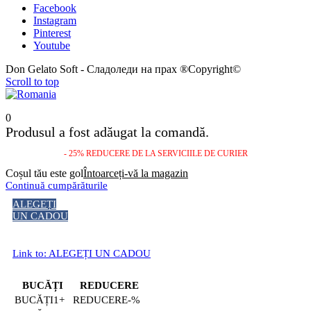
Facebook
Instagram
Pinterest
Youtube
Don Gelato Soft - Сладоледи на прах ®Copyright©
Scroll to top
0
Produsul a fost adăugat la comandă.
- 25% REDUCERE DE LA SERVICIILE DE CURIER
Coșul tău este gol
Întoarceți-vă la magazin
Continuă cumpărăturile
ALEGEȚI
UN CADOU
Link to: ALEGEȚI UN CADOU
BUCĂȚI
REDUCERE
1+
-%