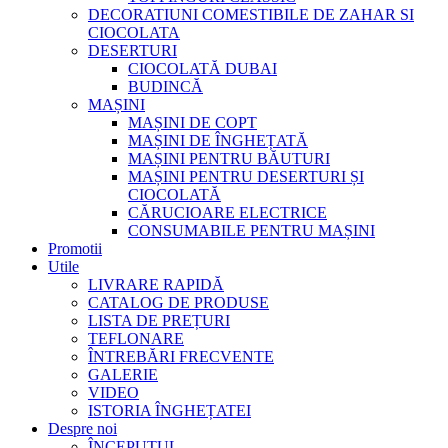
DECORATIUNI COMESTIBILE DE ZAHAR SI
CIOCOLATA
DESERTURI
CIOCOLATĂ DUBAI
BUDINCĂ
MAȘINI
MAȘINI DE COPT
MAȘINI DE ÎNGHEȚATĂ
MAȘINI PENTRU BĂUTURI
MAȘINI PENTRU DESERTURI ȘI
CIOCOLATĂ
CĂRUCIOARE ELECTRICE
CONSUMABILE PENTRU MAȘINI
Promotii
Utile
LIVRARE RAPIDĂ
CATALOG DE PRODUSE
LISTA DE PREȚURI
TEFLONARE
ÎNTREBĂRI FRECVENTE
GALERIE
VIDEO
ISTORIA ÎNGHEȚATEI
Despre noi
ÎNCEPUTUL