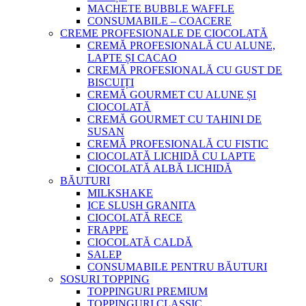
MACHETE BUBBLE WAFFLE
CONSUMABILE – COACERE
CREME PROFESIONALE DE CIOCOLATĂ
CREMĂ PROFESIONALĂ CU ALUNE,
LAPTE ȘI CACAO
CREMĂ PROFESIONALĂ CU GUST DE
BISCUIȚI
CREMĂ GOURMET CU ALUNE ȘI
CIOCOLATĂ
CREMĂ GOURMET CU TAHINI DE
SUSAN
CREMĂ PROFESIONALĂ CU FISTIC
CIOCOLATĂ LICHIDĂ CU LAPTE
CIOCOLATĂ ALBĂ LICHIDĂ
BĂUTURI
MILKSHAKE
ICE SLUSH GRANITA
CIOCOLATĂ RECE
FRAPPE
CIOCOLATĂ CALDĂ
SALEP
CONSUMABILE PENTRU BĂUTURI
SOSURI TOPPING
TOPPINGURI PREMIUM
TOPPINGURI CLASSIC