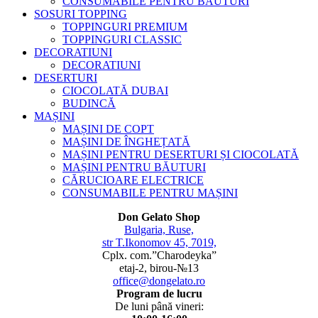
CONSUMABILE PENTRU BĂUTURI
SOSURI TOPPING
TOPPINGURI PREMIUM
TOPPINGURI CLASSIC
DECORATIUNI
DECORATIUNI
DESERTURI
CIOCOLATĂ DUBAI
BUDINCĂ
MAȘINI
MAȘINI DE COPT
MAȘINI DE ÎNGHEȚATĂ
MAȘINI PENTRU DESERTURI ȘI CIOCOLATĂ
MAȘINI PENTRU BĂUTURI
CĂRUCIOARE ELECTRICE
CONSUMABILE PENTRU MAȘINI
Don Gelato Shop
Bulgaria, Ruse,
str T.Ikonomov 45, 7019,
Cplx. com.”Charodeyka”
etaj-2, birou-№13
office@dongelato.ro
Program de lucru
De luni până vineri: