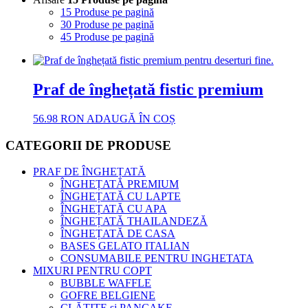
15 Produse pe pagină
30 Produse pe pagină
45 Produse pe pagină
Praf de înghețată fistic premium
56.98
RON
ADAUGĂ ÎN COȘ
CATEGORII DE PRODUSE
PRAF DE ÎNGHEȚATĂ
ÎNGHEȚATĂ PREMIUM
ÎNGHEȚATĂ CU LAPTE
ÎNGHEȚATĂ CU APA
ÎNGHEȚATĂ THAILANDEZĂ
ÎNGHEȚATĂ DE CASA
BASES GELATO ITALIAN
CONSUMABILE PENTRU INGHETATA
MIXURI PENTRU COPT
BUBBLE WAFFLE
GOFRE BELGIENE
CLĂTITE și PANCAKE