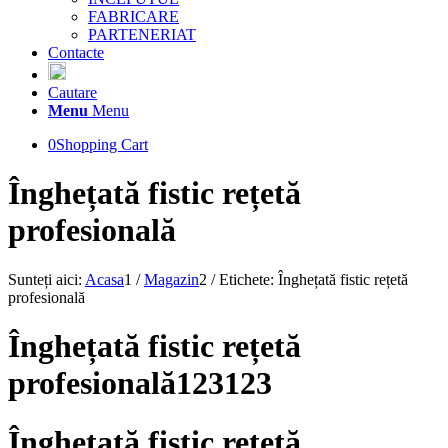
FABRICARE
PARTENERIAT
Contacte
Cautare
Menu
Menu
0
Shopping Cart
Înghețată fistic rețetă
profesională
Sunteți aici:
Acasa
1
/
Magazin
2
/
Etichete: Înghețată fistic rețetă
profesională
Înghețată fistic rețetă
profesională123123
Înghețată fistic rețetă