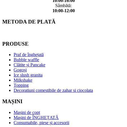
10:00-16:00
Sâmbătă:
10:00-12:00
METODA DE PLATĂ
PRODUSE
Praf de înghețată
Bubble waffle
Clătite și Pancake
Gogoși
Ice slush granita
Milkshake
Topping
Decoratiuni comestibile de zahar si ciocolata
MAȘINI
Mașini de copt
Mașini de ÎNGHEȚATĂ
Consumabile, piese și accesorii