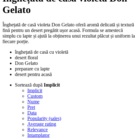
Gelato
Înghețată de casă violeta Don Gelato oferă aromă delicată și textură
fină pentru un desert pregătit ușor acasă. Formula se amestecă
simplu cu lapte și ajută la obținerea unui rezultat plăcut și uniform la
fiecare porție.
înghețată de casă cu violetă
desert floral
Don Gelato
preparare cu lapte
desert pentru acasă
Sortează după
Implicit
Implicit
Custom
Nume
Pret
Data
Popularity (sales)
Average rating
Relevance
Intamplator