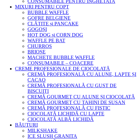
CONSUMABILE PENTRU INGHETATA
MIXURI PENTRU COPT
BUBBLE WAFFLE
GOFRE BELGIENE
CLĂTITE și PANCAKE
GOGOȘI
HOT DOG și CORN DOG
WAFFLE PE BAT
CHURROS
BRIOȘE
MACHETE BUBBLE WAFFLE
CONSUMABILE – COACERE
CREME PROFESIONALE DE CIOCOLATĂ
CREMĂ PROFESIONALĂ CU ALUNE, LAPTE ȘI
CACAO
CREMĂ PROFESIONALĂ CU GUST DE
BISCUIȚI
CREMĂ GOURMET CU ALUNE ȘI CIOCOLATĂ
CREMĂ GOURMET CU TAHINI DE SUSAN
CREMĂ PROFESIONALĂ CU FISTIC
CIOCOLATĂ LICHIDĂ CU LAPTE
CIOCOLATĂ ALBĂ LICHIDĂ
BĂUTURI
MILKSHAKE
ICE SLUSH GRANITA