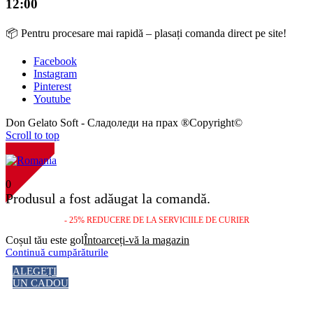
12:00
📦 Pentru procesare mai rapidă – plasați comanda direct pe site!
Facebook
Instagram
Pinterest
Youtube
Don Gelato Soft - Сладоледи на прах ®Copyright©
Scroll to top
NOU!
0
Produsul a fost adăugat la comandă.
- 25% REDUCERE DE LA SERVICIILE DE CURIER
Coșul tău este gol
Întoarceți-vă la magazin
Continuă cumpărăturile
ALEGEȚI
UN CADOU