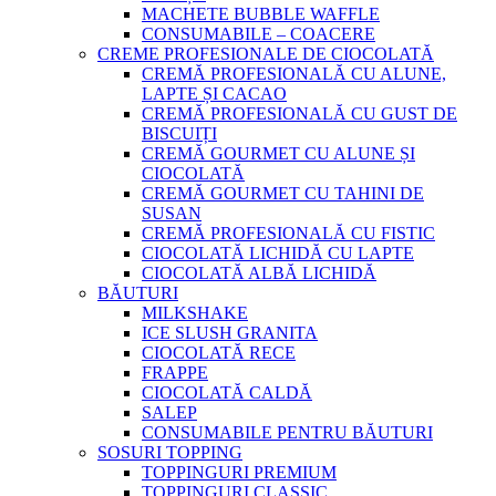
MACHETE BUBBLE WAFFLE
CONSUMABILE – COACERE
CREME PROFESIONALE DE CIOCOLATĂ
CREMĂ PROFESIONALĂ CU ALUNE,
LAPTE ȘI CACAO
CREMĂ PROFESIONALĂ CU GUST DE
BISCUIȚI
CREMĂ GOURMET CU ALUNE ȘI
CIOCOLATĂ
CREMĂ GOURMET CU TAHINI DE
SUSAN
CREMĂ PROFESIONALĂ CU FISTIC
CIOCOLATĂ LICHIDĂ CU LAPTE
CIOCOLATĂ ALBĂ LICHIDĂ
BĂUTURI
MILKSHAKE
ICE SLUSH GRANITA
CIOCOLATĂ RECE
FRAPPE
CIOCOLATĂ CALDĂ
SALEP
CONSUMABILE PENTRU BĂUTURI
SOSURI TOPPING
TOPPINGURI PREMIUM
TOPPINGURI CLASSIC