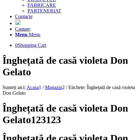
FABRICARE
PARTENERIAT
Contacte
Cautare
Menu
Menu
0
Shopping Cart
Înghețată de casă violeta Don
Gelato
Sunteți aici:
Acasa
1
/
Magazin
2
/
Etichete: Înghețată de casă violeta
Don Gelato
Înghețată de casă violeta Don
Gelato123123
Înghețată de casă violeta Don