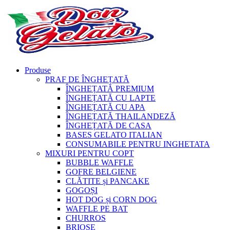
Produse
PRAF DE ÎNGHEȚATĂ
ÎNGHEȚATĂ PREMIUM
ÎNGHEȚATĂ CU LAPTE
ÎNGHEȚATĂ CU APA
ÎNGHEȚATĂ THAILANDEZĂ
ÎNGHEȚATĂ DE CASA
BASES GELATO ITALIAN
CONSUMABILE PENTRU INGHETATA
MIXURI PENTRU COPT
BUBBLE WAFFLE
GOFRE BELGIENE
CLĂTITE și PANCAKE
GOGOȘI
HOT DOG și CORN DOG
WAFFLE PE BAT
CHURROS
BRIOȘE