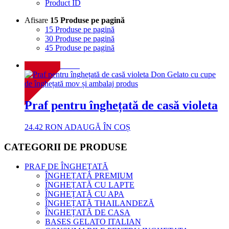
Product ID
Afisare
15 Produse pe pagină
15 Produse pe pagină
30 Produse pe pagină
45 Produse pe pagină
NOU!
Praf pentru înghețată de casă violeta
24.42
RON
ADAUGĂ ÎN COȘ
CATEGORII DE PRODUSE
PRAF DE ÎNGHEȚATĂ
ÎNGHEȚATĂ PREMIUM
ÎNGHEȚATĂ CU LAPTE
ÎNGHEȚATĂ CU APA
ÎNGHEȚATĂ THAILANDEZĂ
ÎNGHEȚATĂ DE CASA
BASES GELATO ITALIAN