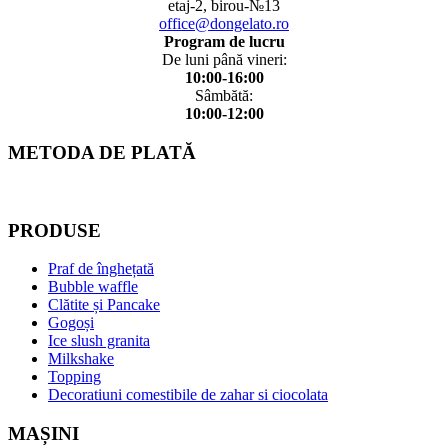
etaj-2, birou-№13
office@dongelato.ro
Program de lucru
De luni până vineri:
10:00-16:00
Sâmbătă:
10:00-12:00
METODA DE PLATĂ
PRODUSE
Praf de înghețată
Bubble waffle
Clătite și Pancake
Gogoși
Ice slush granita
Milkshake
Topping
Decoratiuni comestibile de zahar si ciocolata
MAȘINI