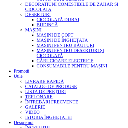
DECORATIUNI COMESTIBILE DE ZAHAR SI
CIOCOLATA
DESERTURI
CIOCOLATĂ DUBAI
BUDINCĂ
MAȘINI
MAȘINI DE COPT
MAȘINI DE ÎNGHEȚATĂ
MAȘINI PENTRU BĂUTURI
MAȘINI PENTRU DESERTURI ȘI
CIOCOLATĂ
CĂRUCIOARE ELECTRICE
CONSUMABILE PENTRU MAȘINI
Promotii
Utile
LIVRARE RAPIDĂ
CATALOG DE PRODUSE
LISTA DE PREȚURI
TEFLONARE
ÎNTREBĂRI FRECVENTE
GALERIE
VIDEO
ISTORIA ÎNGHEȚATEI
Despre noi
ÎNCEPUTUL