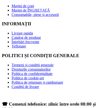
Mașini de copt
Mașini de ÎNGHEȚATĂ
Consumabile, piese și accesorii
INFORMAȚII
Livrare rapida
Catalog de produse
Întrebări frecvente
Teflonare
POLITICI ȘI CONDIȚII GENERALE
Termeni și condiții generale
Drepturile consumatorilor
Politica de confidențialitate
Politica de cookie-uri
Politica de returnare și rambursare
Condiții de livrare
☎ Comenzi telefonice: zilnic între orele 08:00 și