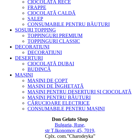
CIOCOLATĂ RECE
FRAPPE
CIOCOLATĂ CALDĂ
SALEP
CONSUMABILE PENTRU BĂUTURI
SOSURI TOPPING
TOPPINGURI PREMIUM
TOPPINGURI CLASSIC
DECORATIUNI
DECORATIUNI
DESERTURI
CIOCOLATĂ DUBAI
BUDINCĂ
MAȘINI
MAȘINI DE COPT
MAȘINI DE ÎNGHEȚATĂ
MAȘINI PENTRU DESERTURI ȘI CIOCOLATĂ
MAȘINI PENTRU BĂUTURI
CĂRUCIOARE ELECTRICE
CONSUMABILE PENTRU MAȘINI
Don Gelato Shop
Bulgaria, Ruse,
str T.Ikonomov 45, 7019,
Cplx. com.”Charodeyka”