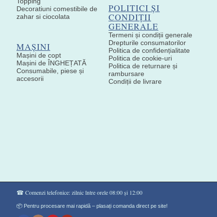
Topping
POLITICI ȘI
Decoratiuni comestibile de
CONDIȚII
zahar si ciocolata
GENERALE
Termeni și condiții generale
Drepturile consumatorilor
MAȘINI
Politica de confidențialitate
Mașini de copt
Politica de cookie-uri
Mașini de ÎNGHEȚATĂ
Politica de returnare și
Consumabile, piese și
rambursare
accesorii
Condiții de livrare
☎ Comenzi telefonice: zilnic între orele 08:00 și 12:00
📦 Pentru procesare mai rapidă – plasați comanda direct pe site!