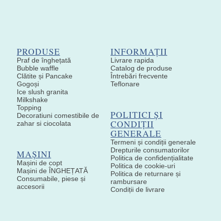
PRODUSE
INFORMAȚII
Praf de înghețată
Livrare rapida
Bubble waffle
Catalog de produse
Clătite și Pancake
Întrebări frecvente
Gogoși
Teflonare
Ice slush granita
Milkshake
Topping
POLITICI ȘI
Decoratiuni comestibile de
CONDIȚII
zahar si ciocolata
GENERALE
Termeni și condiții generale
Drepturile consumatorilor
MAȘINI
Politica de confidențialitate
Mașini de copt
Politica de cookie-uri
Mașini de ÎNGHEȚATĂ
Politica de returnare și
Consumabile, piese și
rambursare
accesorii
Condiții de livrare